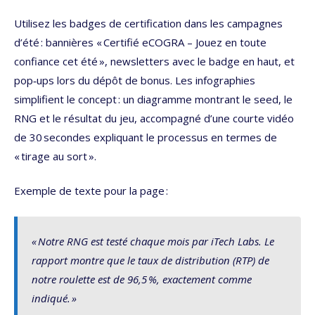
Utilisez les badges de certification dans les campagnes
d’été : bannières « Certifié eCOGRA – Jouez en toute
confiance cet été », newsletters avec le badge en haut, et
pop‑ups lors du dépôt de bonus. Les infographies
simplifient le concept : un diagramme montrant le seed, le
RNG et le résultat du jeu, accompagné d’une courte vidéo
de 30 secondes expliquant le processus en termes de
« tirage au sort ».
Exemple de texte pour la page :
« Notre RNG est testé chaque mois par iTech Labs. Le
rapport montre que le taux de distribution (RTP) de
notre roulette est de 96,5 %, exactement comme
indiqué. »