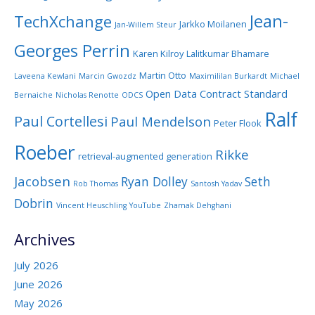
Jean-
TechXchange
Jarkko Moilanen
Jan-Willem Steur
Georges Perrin
Karen Kilroy
Lalitkumar Bhamare
Martin Otto
Laveena Kewlani
Marcin Gwozdz
Maximililan Burkardt
Michael
Open Data Contract Standard
Bernaiche
Nicholas Renotte
ODCS
Ralf
Paul Cortellesi
Paul Mendelson
Peter Flook
Roeber
Rikke
retrieval-augmented generation
Jacobsen
Ryan Dolley
Seth
Rob Thomas
Santosh Yadav
Dobrin
Vincent Heuschling
YouTube
Zhamak Dehghani
Archives
July 2026
June 2026
May 2026