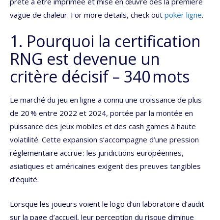
prête à être imprimée et mise en œuvre dès la première
vague de chaleur. For more details, check out
poker ligne
.
1. Pourquoi la certification
RNG est devenue un
critère décisif – 340 mots
Le marché du jeu en ligne a connu une croissance de plus
de 20 % entre 2022 et 2024, portée par la montée en
puissance des jeux mobiles et des cash games à haute
volatilité. Cette expansion s’accompagne d’une pression
réglementaire accrue : les juridictions européennes,
asiatiques et américaines exigent des preuves tangibles
d’équité.
Lorsque les joueurs voient le logo d’un laboratoire d’audit
sur la page d’accueil, leur perception du risque diminue