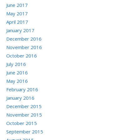
June 2017
May 2017
April 2017
January 2017
December 2016
November 2016
October 2016
July 2016
June 2016
May 2016
February 2016
January 2016
December 2015
November 2015
October 2015
September 2015