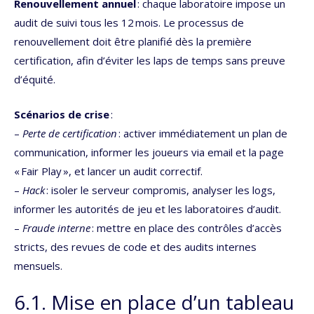
Renouvellement annuel
: chaque laboratoire impose un
audit de suivi tous les 12 mois. Le processus de
renouvellement doit être planifié dès la première
certification, afin d’éviter les laps de temps sans preuve
d’équité.
Scénarios de crise
:
–
Perte de certification
: activer immédiatement un plan de
communication, informer les joueurs via email et la page
« Fair Play », et lancer un audit correctif.
–
Hack
: isoler le serveur compromis, analyser les logs,
informer les autorités de jeu et les laboratoires d’audit.
–
Fraude interne
: mettre en place des contrôles d’accès
stricts, des revues de code et des audits internes
mensuels.
6.1. Mise en place d’un tableau