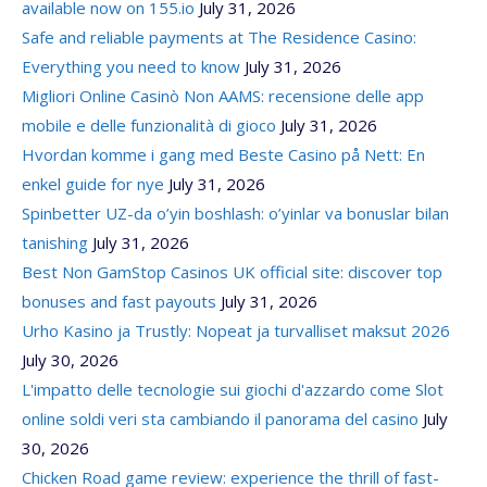
available now on 155.io
July 31, 2026
Safe and reliable payments at The Residence Casino:
Everything you need to know
July 31, 2026
Migliori Online Casinò Non AAMS: recensione delle app
mobile e delle funzionalità di gioco
July 31, 2026
Hvordan komme i gang med Beste Casino på Nett: En
enkel guide for nye
July 31, 2026
Spinbetter UZ-da o’yin boshlash: o’yinlar va bonuslar bilan
tanishing
July 31, 2026
Best Non GamStop Casinos UK official site: discover top
bonuses and fast payouts
July 31, 2026
Urho Kasino ja Trustly: Nopeat ja turvalliset maksut 2026
July 30, 2026
L'impatto delle tecnologie sui giochi d'azzardo come Slot
online soldi veri sta cambiando il panorama del casino
July
30, 2026
Chicken Road game review: experience the thrill of fast-