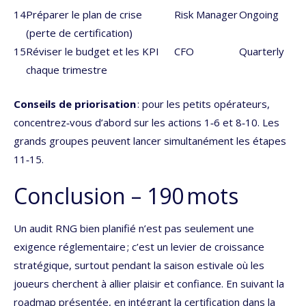
14
Préparer le plan de crise
Risk Manager
Ongoing
(perte de certification)
15
Réviser le budget et les KPI
CFO
Quarterly
chaque trimestre
Conseils de priorisation
: pour les petits opérateurs,
concentrez‑vous d’abord sur les actions 1‑6 et 8‑10. Les
grands groupes peuvent lancer simultanément les étapes
11‑15.
Conclusion – 190 mots
Un audit RNG bien planifié n’est pas seulement une
exigence réglementaire ; c’est un levier de croissance
stratégique, surtout pendant la saison estivale où les
joueurs cherchent à allier plaisir et confiance. En suivant la
roadmap présentée, en intégrant la certification dans la