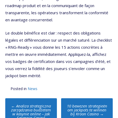
roadmap produit et en la communiquant de façon
transparente, les opérateurs transforment la conformité
en avantage concurrentiel.
Le double bénéfice est clair : respect des obligations
légales et différenciation sur un marché saturé. La checklist
« RNG‑Ready » vous donne les 15 actions concrètes à
mettre en œuvre immédiatement. Appliquez‑la, affichez
vos badges de certification dans vos campagnes d’été, et
vous verrez la fidélité des joueurs s’envoler comme un
jackpot bien mérité.
Posted in
News
Post
←
Analiza strategiczna
10 bewezen strategieën
navigation
zarządzania budżetem
om jackpots te winnen
w kasynie online – jak
bij Kroon Casino
→
Savaspin Casino