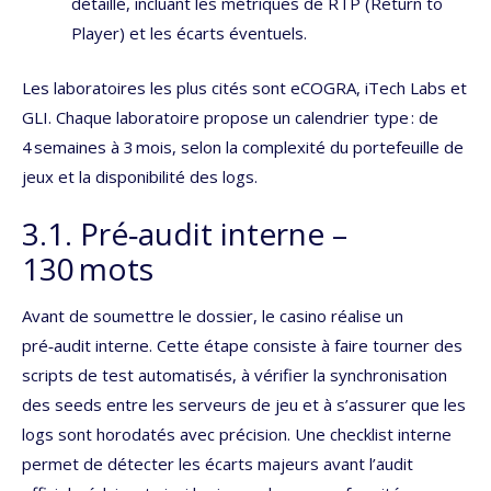
détaillé, incluant les métriques de RTP (Return to
Player) et les écarts éventuels.
Les laboratoires les plus cités sont eCOGRA, iTech Labs et
GLI. Chaque laboratoire propose un calendrier type : de
4 semaines à 3 mois, selon la complexité du portefeuille de
jeux et la disponibilité des logs.
3.1. Pré‑audit interne –
130 mots
Avant de soumettre le dossier, le casino réalise un
pré‑audit interne. Cette étape consiste à faire tourner des
scripts de test automatisés, à vérifier la synchronisation
des seeds entre les serveurs de jeu et à s’assurer que les
logs sont horodatés avec précision. Une checklist interne
permet de détecter les écarts majeurs avant l’audit