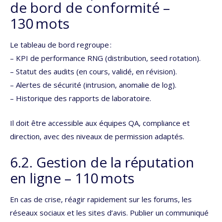
de bord de conformité –
130 mots
Le tableau de bord regroupe :
– KPI de performance RNG (distribution, seed rotation).
– Statut des audits (en cours, validé, en révision).
– Alertes de sécurité (intrusion, anomalie de log).
– Historique des rapports de laboratoire.
Il doit être accessible aux équipes QA, compliance et
direction, avec des niveaux de permission adaptés.
6.2. Gestion de la réputation
en ligne – 110 mots
En cas de crise, réagir rapidement sur les forums, les
réseaux sociaux et les sites d’avis. Publier un communiqué