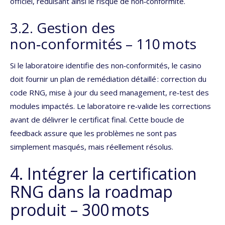
officiel, réduisant ainsi le risque de non‑conformité.
3.2. Gestion des
non‑conformités – 110 mots
Si le laboratoire identifie des non‑conformités, le casino
doit fournir un plan de remédiation détaillé : correction du
code RNG, mise à jour du seed management, re‑test des
modules impactés. Le laboratoire re‑valide les corrections
avant de délivrer le certificat final. Cette boucle de
feedback assure que les problèmes ne sont pas
simplement masqués, mais réellement résolus.
4. Intégrer la certification
RNG dans la roadmap
produit – 300 mots