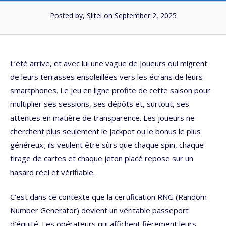
Posted by, Slitel
on September 2, 2025
L’été arrive, et avec lui une vague de joueurs qui migrent
de leurs terrasses ensoleillées vers les écrans de leurs
smartphones. Le jeu en ligne profite de cette saison pour
multiplier ses sessions, ses dépôts et, surtout, ses
attentes en matière de transparence. Les joueurs ne
cherchent plus seulement le jackpot ou le bonus le plus
généreux ; ils veulent être sûrs que chaque spin, chaque
tirage de cartes et chaque jeton placé repose sur un
hasard réel et vérifiable.
C’est dans ce contexte que la certification RNG (Random
Number Generator) devient un véritable passeport
d’équité. Les opérateurs qui affichent fièrement leurs