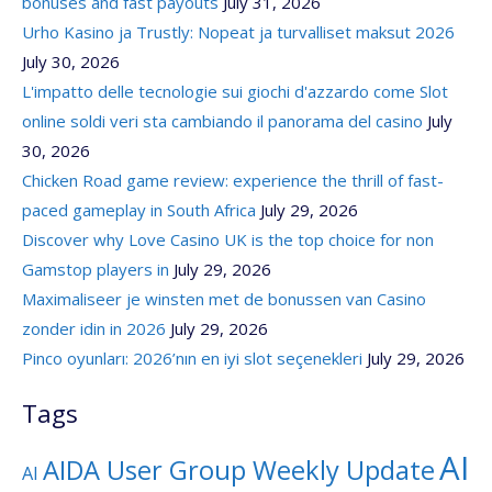
bonuses and fast payouts
July 31, 2026
Urho Kasino ja Trustly: Nopeat ja turvalliset maksut 2026
July 30, 2026
L'impatto delle tecnologie sui giochi d'azzardo come Slot
online soldi veri sta cambiando il panorama del casino
July
30, 2026
Chicken Road game review: experience the thrill of fast-
paced gameplay in South Africa
July 29, 2026
Discover why Love Casino UK is the top choice for non
Gamstop players in
July 29, 2026
Maximaliseer je winsten met de bonussen van Casino
zonder idin in 2026
July 29, 2026
Pinco oyunları: 2026’nın en iyi slot seçenekleri
July 29, 2026
Tags
AI
AIDA User Group Weekly Update
AI