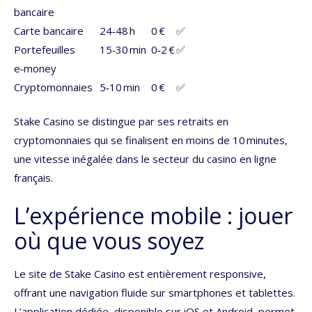
bancaire
Carte bancaire
24‑48 h
0 €
✅
Portefeuilles
15‑30 min
0‑2 €
✅
e‑money
Cryptomonnaies
5‑10 min
0 €
✅
Stake Casino se distingue par ses retraits en
cryptomonnaies qui se finalisent en moins de 10 minutes,
une vitesse inégalée dans le secteur du casino en ligne
français.
L’expérience mobile : jouer
où que vous soyez
Le site de Stake Casino est entièrement responsive,
offrant une navigation fluide sur smartphones et tablettes.
L’application dédiée, disponible sur iOS et Android, permet