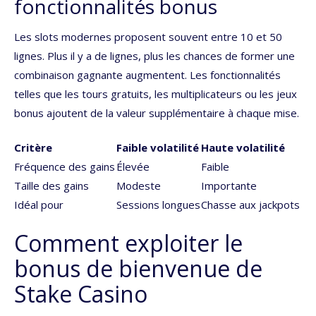
fonctionnalités bonus
Les slots modernes proposent souvent entre 10 et 50
lignes. Plus il y a de lignes, plus les chances de former une
combinaison gagnante augmentent. Les fonctionnalités
telles que les tours gratuits, les multiplicateurs ou les jeux
bonus ajoutent de la valeur supplémentaire à chaque mise.
Critère
Faible volatilité
Haute volatilité
Fréquence des gains
Élevée
Faible
Taille des gains
Modeste
Importante
Idéal pour
Sessions longues
Chasse aux jackpots
Comment exploiter le
bonus de bienvenue de
Stake Casino