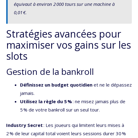
équivaut à environ 2 000 tours sur une machine à
0,01 €.
Stratégies avancées pour
maximiser vos gains sur les
slots
Gestion de la bankroll
Définissez un budget quotidien
et ne le dépassez
jamais.
Utilisez la règle du 5 %
: ne misez jamais plus de
5 % de votre bankroll sur un seul tour.
Industry Secret
: Les joueurs qui limitent leurs mises à
2 % de leur capital total voient leurs sessions durer 30 %