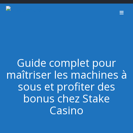
Skip
to
content
Guide complet pour
maîtriser les machines à
sous et profiter des
bonus chez Stake
Casino