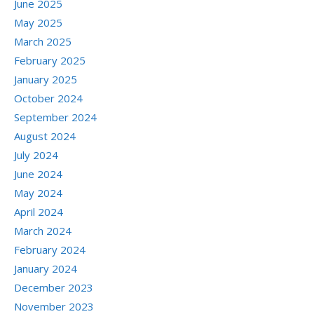
June 2025
May 2025
March 2025
February 2025
January 2025
October 2024
September 2024
August 2024
July 2024
June 2024
May 2024
April 2024
March 2024
February 2024
January 2024
December 2023
November 2023