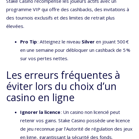
Stake Casino récompense les joueurs actifs avec un
programme VIP qui offre des cashbacks, des invitations à
des tournois exclusifs et des limites de retrait plus
élevées.
Pro Tip
: Atteignez le niveau
Silver
en jouant 500 €
en une semaine pour débloquer un cashback de 5 %
sur vos pertes nettes.
Les erreurs fréquentes à
éviter lors du choix d’un
casino en ligne
Ignorer la licence
: Un casino non licencié peut
retenir vos gains. Stake Casino possède une licence
de jeu reconnue par l’Autorité de régulation des jeux
en ligne, garantissant la sécurité des fonds.