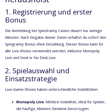
1. Registrierung und erster
Bonus
Die Anmeldung bei SpinGranny Casino dauert nur wenige
Minuten. Nach Eingabe deiner Daten erhältst du sofort den
Spingranny Bonus ohne Einzahlung. Dieser Bonus kann für
alle Live‑Shows verwendet werden, inklusive Monopoly
Live und Deal or No Deal Live.
2. Spielauswahl und
Einsatzstrategie
Live‑Game‑Shows haben unterschiedliche Volatilitäten.
Monopoly Live
: Mittlere Volatilität, ideal für Spieler,
die häufige, kleinere Gewinne bevorzugen.