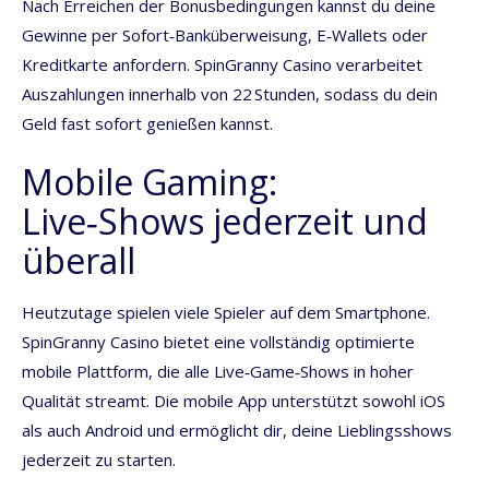
Nach Erreichen der Bonusbedingungen kannst du deine
Gewinne per Sofort‑Banküberweisung, E‑Wallets oder
Kreditkarte anfordern. SpinGranny Casino verarbeitet
Auszahlungen innerhalb von 22 Stunden, sodass du dein
Geld fast sofort genießen kannst.
Mobile Gaming:
Live‑Shows jederzeit und
überall
Heutzutage spielen viele Spieler auf dem Smartphone.
SpinGranny Casino bietet eine vollständig optimierte
mobile Plattform, die alle Live‑Game‑Shows in hoher
Qualität streamt. Die mobile App unterstützt sowohl iOS
als auch Android und ermöglicht dir, deine Lieblingsshows
jederzeit zu starten.