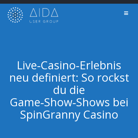
Skip
to
content
Live‑Casino‑Erlebnis
neu definiert: So rockst
du die
Game‑Show‑Shows bei
SpinGranny Casino