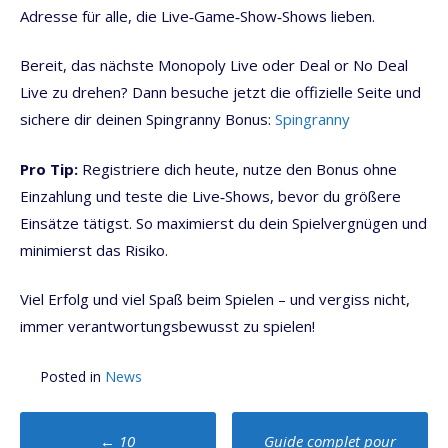
Adresse für alle, die Live‑Game‑Show‑Shows lieben.
Bereit, das nächste Monopoly Live oder Deal or No Deal
Live zu drehen? Dann besuche jetzt die offizielle Seite und
sichere dir deinen Spingranny Bonus:
Spingranny
Pro Tip:
Registriere dich heute, nutze den Bonus ohne
Einzahlung und teste die Live‑Shows, bevor du größere
Einsätze tätigst. So maximierst du dein Spielvergnügen und
minimierst das Risiko.
Viel Erfolg und viel Spaß beim Spielen – und vergiss nicht,
immer verantwortungsbewusst zu spielen!
Posted in
News
Post
←
10
Guide complet pour