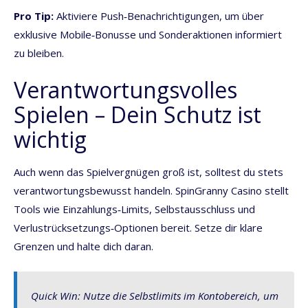
Pro Tip:
Aktiviere Push‑Benachrichtigungen, um über
exklusive Mobile‑Bonusse und Sonderaktionen informiert
zu bleiben.
Verantwortungsvolles
Spielen – Dein Schutz ist
wichtig
Auch wenn das Spielvergnügen groß ist, solltest du stets
verantwortungsbewusst handeln. SpinGranny Casino stellt
Tools wie Einzahlungs‑Limits, Selbstausschluss und
Verlustrücksetzungs‑Optionen bereit. Setze dir klare
Grenzen und halte dich daran.
Quick Win: Nutze die Selbstlimits im Kontobereich, um