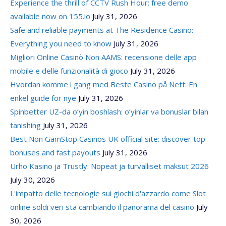
Experience the thrill of CCTV Rush Hour: free demo
available now on 155.io
July 31, 2026
Safe and reliable payments at The Residence Casino:
Everything you need to know
July 31, 2026
Migliori Online Casinò Non AAMS: recensione delle app
mobile e delle funzionalità di gioco
July 31, 2026
Hvordan komme i gang med Beste Casino på Nett: En
enkel guide for nye
July 31, 2026
Spinbetter UZ-da o’yin boshlash: o’yinlar va bonuslar bilan
tanishing
July 31, 2026
Best Non GamStop Casinos UK official site: discover top
bonuses and fast payouts
July 31, 2026
Urho Kasino ja Trustly: Nopeat ja turvalliset maksut 2026
July 30, 2026
L'impatto delle tecnologie sui giochi d'azzardo come Slot
online soldi veri sta cambiando il panorama del casino
July
30, 2026