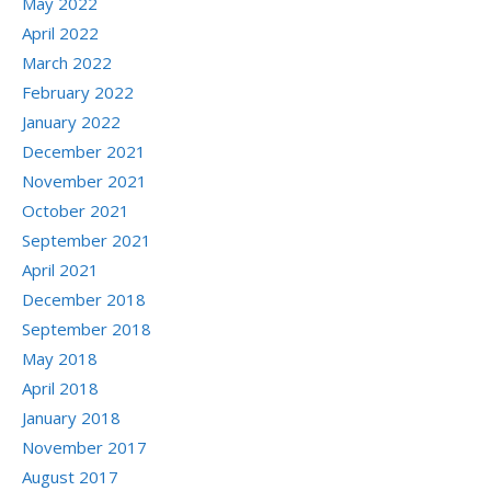
May 2022
April 2022
March 2022
February 2022
January 2022
December 2021
November 2021
October 2021
September 2021
April 2021
December 2018
September 2018
May 2018
April 2018
January 2018
November 2017
August 2017