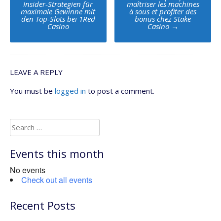
navigation
Insider‑Strategien für
maîtriser les machines
maximale Gewinne mit
à sous et profiter des
den Top‑Slots bei 1Red
bonus chez Stake
Casino
Casino
→
LEAVE A REPLY
You must be
logged in
to post a comment.
Search
for:
Events this month
No events
Check out all events
Recent Posts