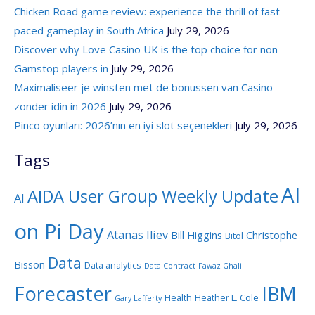
Chicken Road game review: experience the thrill of fast-
paced gameplay in South Africa
July 29, 2026
Discover why Love Casino UK is the top choice for non
Gamstop players in
July 29, 2026
Maximaliseer je winsten met de bonussen van Casino
zonder idin in 2026
July 29, 2026
Pinco oyunları: 2026’nın en iyi slot seçenekleri
July 29, 2026
Tags
AI
AIDA User Group Weekly Update
AI
on Pi Day
Atanas Iliev
Bill Higgins
Christophe
Bitol
Data
Bisson
Data analytics
Data Contract
Fawaz Ghali
Forecaster
IBM
Health
Heather L. Cole
Gary Lafferty