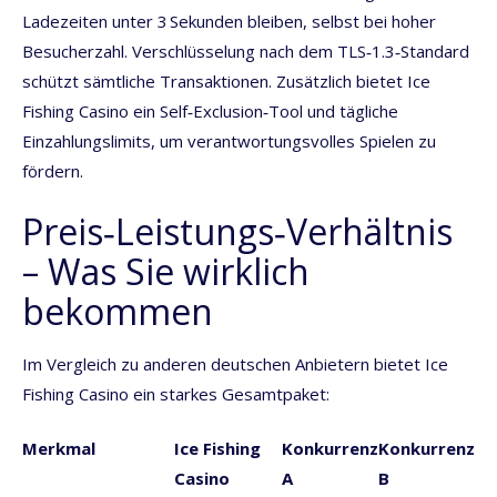
Ladezeiten unter 3 Sekunden bleiben, selbst bei hoher
Besucherzahl. Verschlüsselung nach dem TLS‑1.3‑Standard
schützt sämtliche Transaktionen. Zusätzlich bietet Ice
Fishing Casino ein Self‑Exclusion‑Tool und tägliche
Einzahlungslimits, um verantwortungsvolles Spielen zu
fördern.
Preis‑Leistungs‑Verhältnis
– Was Sie wirklich
bekommen
Im Vergleich zu anderen deutschen Anbietern bietet Ice
Fishing Casino ein starkes Gesamtpaket:
Merkmal
Ice Fishing
Konkurrenz
Konkurrenz
Casino
A
B