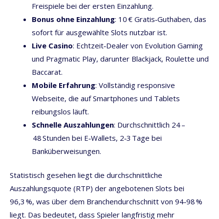
Freispiele bei der ersten Einzahlung.
Bonus ohne Einzahlung
: 10 € Gratis‑Guthaben, das
sofort für ausgewählte Slots nutzbar ist.
Live Casino
: Echtzeit‑Dealer von Evolution Gaming
und Pragmatic Play, darunter Blackjack, Roulette und
Baccarat.
Mobile Erfahrung
: Vollständig responsive
Webseite, die auf Smartphones und Tablets
reibungslos läuft.
Schnelle Auszahlungen
: Durchschnittlich 24 –
48 Stunden bei E‑Wallets, 2‑3 Tage bei
Banküberweisungen.
Statistisch gesehen liegt die durchschnittliche
Auszahlungsquote (RTP) der angebotenen Slots bei
96,3 %, was über dem Branchendurchschnitt von 94‑98 %
liegt. Das bedeutet, dass Spieler langfristig mehr