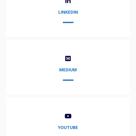
LINKEDIN
MEDIUM
YOUTUBE