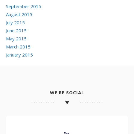
September 2015
August 2015
July 2015
June 2015
May 2015
March 2015
January 2015
WE'RE SOCIAL