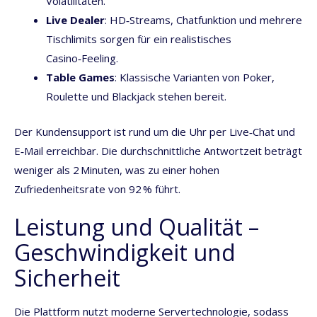
Volatilitäten.
Live Dealer
: HD‑Streams, Chatfunktion und mehrere
Tischlimits sorgen für ein realistisches
Casino‑Feeling.
Table Games
: Klassische Varianten von Poker,
Roulette und Blackjack stehen bereit.
Der Kundensupport ist rund um die Uhr per Live‑Chat und
E‑Mail erreichbar. Die durchschnittliche Antwortzeit beträgt
weniger als 2 Minuten, was zu einer hohen
Zufriedenheitsrate von 92 % führt.
Leistung und Qualität –
Geschwindigkeit und
Sicherheit
Die Plattform nutzt moderne Servertechnologie, sodass