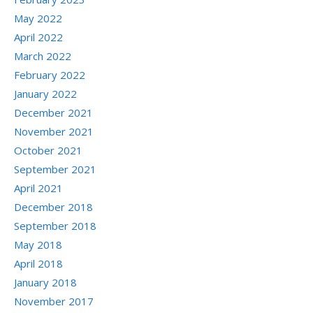
May 2022
April 2022
March 2022
February 2022
January 2022
December 2021
November 2021
October 2021
September 2021
April 2021
December 2018
September 2018
May 2018
April 2018
January 2018
November 2017