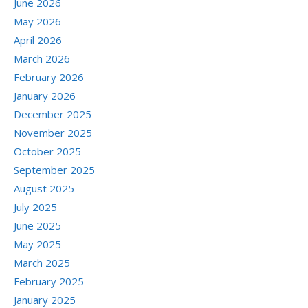
June 2026
May 2026
April 2026
March 2026
February 2026
January 2026
December 2025
November 2025
October 2025
September 2025
August 2025
July 2025
June 2025
May 2025
March 2025
February 2025
January 2025