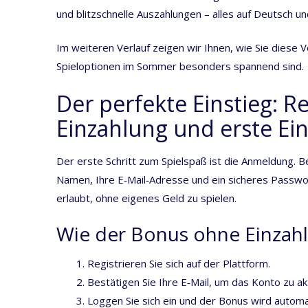
und blitzschnelle Auszahlungen – alles auf Deutsch u
Im weiteren Verlauf zeigen wir Ihnen, wie Sie diese
Spieloptionen im Sommer besonders spannend sind.
Der perfekte Einstieg: R
Einzahlung und erste Ei
Der erste Schritt zum Spielspaß ist die Anmeldung. 
Namen, Ihre E‑Mail‑Adresse und ein sicheres Passwor
erlaubt, ohne eigenes Geld zu spielen.
Wie der Bonus ohne Einzahl
Registrieren Sie sich auf der Plattform.
Bestätigen Sie Ihre E‑Mail, um das Konto zu akt
Loggen Sie sich ein und der Bonus wird autom