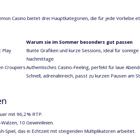
mon Casino bietet drei Hauptkategorien, die für jede Vorliebe e
Warum sie im Sommer besonders gut passen
c Play
Bunte Grafiken und kurze Sessions, ideal für sonnige
Nachmittage
en Croupiers
Authentisches Casino‑Feeling, perfekt für laue Abend
Schnell, adrenalinreich, passt zu kurzen Pausen am S
en
euer mit 96,2 % RTP.
Walzen, 10 Gewinnlinien.
sh‑Spiel, das in Echtzeit mit steigenden Multiplikatoren arbeitet.