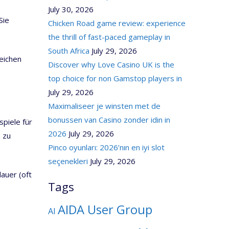
July 30, 2026
Sie
Chicken Road game review: experience
the thrill of fast-paced gameplay in
South Africa
July 29, 2026
reichen
Discover why Love Casino UK is the
top choice for non Gamstop players in
July 29, 2026
Maximaliseer je winsten met de
bonussen van Casino zonder idin in
piele für
2026
July 29, 2026
n zu
Pinco oyunları: 2026’nın en iyi slot
seçenekleri
July 29, 2026
auer (oft
Tags
AIDA User Group
AI