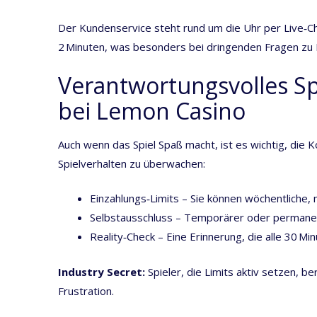
Der Kundenservice steht rund um die Uhr per Live‑Cha
2 Minuten, was besonders bei dringenden Fragen zu Ei
Verantwortungsvolles Sp
bei Lemon Casino
Auch wenn das Spiel Spaß macht, ist es wichtig, die
Spielverhalten zu überwachen:
Einzahlungs‑Limits – Sie können wöchentliche,
Selbstausschluss – Temporärer oder permanent
Reality‑Check – Eine Erinnerung, die alle 30 Min
Industry Secret:
Spieler, die Limits aktiv setzen, b
Frustration.