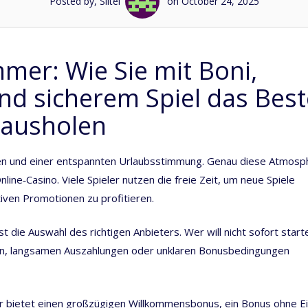
Posted by, Slitel
on October 24, 2025
er: Wie Sie mit Boni,
nd sicherem Spiel das Best
erausholen
n und einer entspannten Urlaubsstimmung. Genau diese Atmosp
nline‑Casino. Viele Spieler nutzen die freie Zeit, um neue Spiele
iven Promotionen zu profitieren.
t die Auswahl des richtigen Anbieters. Wer will nicht sofort start
en, langsamen Auszahlungen oder unklaren Bonusbedingungen
er bietet einen großzügigen Willkommensbonus, ein Bonus ohne E