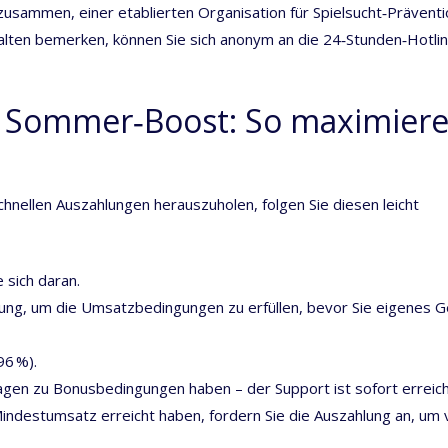
sammen, einer etablierten Organisation für Spielsucht‑Präventi
alten bemerken, können Sie sich anonym an die 24‑Stunden‑Hotli
en Sommer‑Boost: So maximier
ellen Auszahlungen herauszuholen, folgen Sie diesen leicht
 sich daran.
lung, um die Umsatzbedingungen zu erfüllen, bevor Sie eigenes G
96 %).
ragen zu Bonusbedingungen haben – der Support ist sofort erreich
Mindestumsatz erreicht haben, fordern Sie die Auszahlung an, um