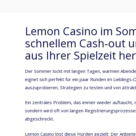
Lemon Casino im Somm
schnellem Cash‑out u
aus Ihrer Spielzeit h
Der Sommer lockt mit langen Tagen, warmen Abende
eignet sich perfekt für ein paar Runden im Lieblings‑O
auszuprobieren, Strategien zu testen und von attrakt
Ein zentrales Problem, das immer wieder auftaucht, is
sondern wird oft von langen Registrierungsprozess
abgeschreckt.
Lemon Casino löst diese Hürden gezielt: Der Anbiet