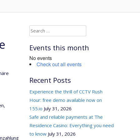
Search
for:
e
Events this month
No events
Check out all events
häre
Recent Posts
Experience the thrill of CCTV Rush
Hour: free demo available now on
en,
155.io
July 31, 2026
Safe and reliable payments at The
Residence Casino: Everything you need
to know
July 31, 2026
inzahlung