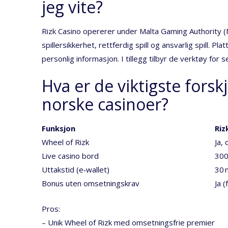
jeg vite?
Rizk Casino opererer under Malta Gaming Authority 
spillersikkerhet, rettferdig spill og ansvarlig spill. 
personlig informasjon. I tillegg tilbyr de verktøy for
Hva er de viktigste fors
norske casinoer?
Funksjon
Riz
Wheel of Rizk
Ja, 
Live casino bord
30
Uttakstid (e‑wallet)
30 
Bonus uten omsetningskrav
Ja (
Pros:
– Unik Wheel of Rizk med omsetningsfrie premier