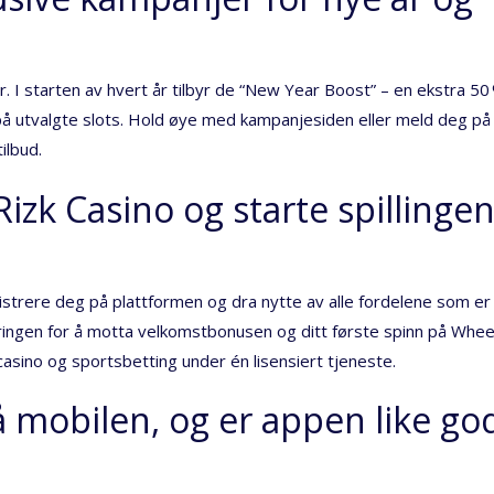
. I starten av hvert år tilbyr de “New Year Boost” – en ekstra 5
 på utvalgte slots. Hold øye med kampanjesiden eller meld deg på
ilbud.
izk Casino og starte spillingen
gistrere deg på plattformen og dra nytte av alle fordelene som er
reringen for å motta velkomstbonusen og ditt første spinn på Wheel
e casino og sportsbetting under én lisensiert tjeneste.
å mobilen, og er appen like go