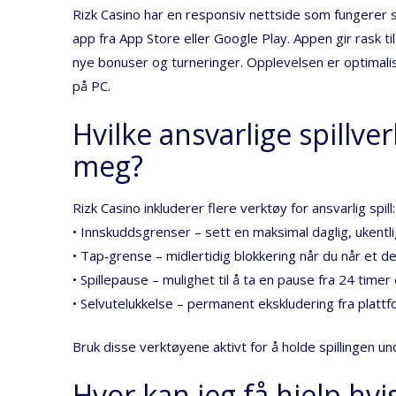
Rizk Casino har en responsiv nettside som fungerer 
app fra App Store eller Google Play. Appen gir rask ti
nye bonuser og turneringer. Opplevelsen er optimali
på PC.
Hvilke ansvarlige spillver
meg?
Rizk Casino inkluderer flere verktøy for ansvarlig spill:
• Innskuddsgrenser – sett en maksimal daglig, ukentli
• Tap‑grense – midlertidig blokkering når du når et de
• Spillepause – mulighet til å ta en pause fra 24 timer
• Selvutelukkelse – permanent ekskludering fra platt
Bruk disse verktøyene aktivt for å holde spillingen und
Hvor kan jeg få hjelp hv