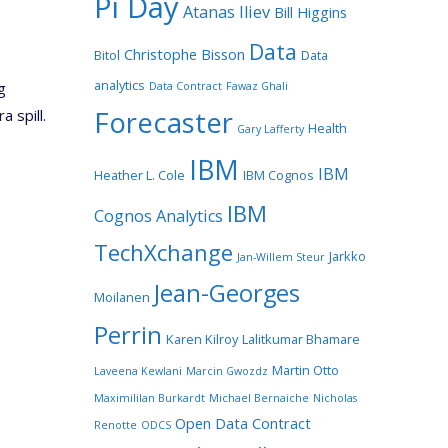
Pi Day
Atanas Iliev
Bill Higgins
Data
Christophe Bisson
Bitol
Data
analytics
g
Data Contract
Fawaz Ghali
Forecaster
 spill.
Health
Gary Lafferty
IBM
IBM
Heather L. Cole
IBM Cognos
IBM
Cognos Analytics
TechXchange
Jarkko
Jan-Willem Steur
Jean-Georges
Moilanen
Perrin
Karen Kilroy
Lalitkumar Bhamare
Martin Otto
Laveena Kewlani
Marcin Gwozdz
Maximililan Burkardt
Michael Bernaiche
Nicholas
Open Data Contract
Renotte
ODCS