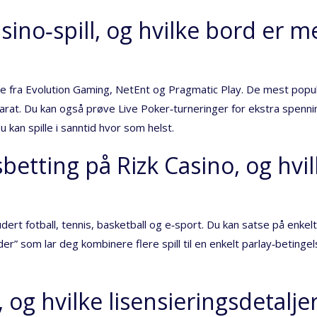
asino‑spill, og hvilke bord er m
re fra Evolution Gaming, NetEnt og Pragmatic Play. De mest pop
carat. Du kan også prøve Live Poker‑turneringer for ekstra spenni
u kan spille i sanntid hvor som helst.
etting på Rizk Casino, og hvi
dert fotball, tennis, basketball og e‑sport. Du kan satse på enke
lder” som lar deg kombinere flere spill til en enkelt parlay‑beting
, og hvilke lisensieringsdetalje