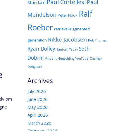
Paul Cortellesi
Paul
Standard
Ralf
Mendelson
Peter Flook
Roeber
retrieval-augmented
Rikke Jacobsen
generation
Rob Thomas
Ryan Dolley
Seth
Santosh Yadav
Dobrin
Vincent Heuschling
YouTube
Zhamak
Dehghani
e
Archives
July 2026
elv om
June 2026
egne
May 2026
April 2026
March 2026
February 2026