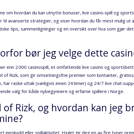
ne om hvordan du kan utnytte bonuser, live casino‑spill og sport
 til avanserte strategier, og viser hvordan du får mest mulig ut 
ktiske tips, sammenligninger og en oversikt over hva som gjør de
orfor bør jeg velge dette casi
 mer enn 2 000 casinospill, et omfattende live casino og sportsbett
el of Rizk, som gir omsetningsfrie premier som kontanter, gratis
 har raske uttak (vanligvis innen 24 timer) og 24/7 live chat‑supp
ende valg for både nybegynnere og erfarne spillere i Norge.
of Rizk, og hvordan kan jeg b
 mine?
t innskudd eller spillaktivitet. Hjulet gir deg en av fire typer prem