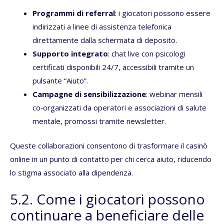
Programmi di referral
: i giocatori possono essere
indirizzati a linee di assistenza telefonica
direttamente dalla schermata di deposito.
Supporto integrato
: chat live con psicologi
certificati disponibili 24/7, accessibili tramite un
pulsante “Aiuto”.
Campagne di sensibilizzazione
: webinar mensili
co‑organizzati da operatori e associazioni di salute
mentale, promossi tramite newsletter.
Queste collaborazioni consentono di trasformare il casinò
online in un punto di contatto per chi cerca aiuto, riducendo
lo stigma associato alla dipendenza.
5.2. Come i giocatori possono
continuare a beneficiare delle