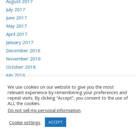
August 2017
July 2017
June 2017
May 2017
April 2017
January 2017
December 2016
November 2016
October 2016
July 2016
June 2016
We use cookies on our website to give you the most
May 2016
relevant experience by remembering your preferences and
repeat visits. By clicking “Accept”, you consent to the use of
February 2016
ALL the cookies.
January 2016
Do not sell my personal information
.
December 2015
Cookie settings
ACCEPT
November 2015
October 2015