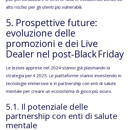
alto rischio per gli utenti più vulnerabili.
5. Prospettive future:
evoluzione delle
promozioni e dei Live
Dealer nel post‑Black Friday
Le lezioni apprese nel 2024 stanno già plasmando la
strategia per il 2025. Le piattaforme stanno investendo in
tecnologie immersive e in partnership con enti di salute
mentale per creare un ecosistema di gioco più sicuro.
5.1. Il potenziale delle
partnership con enti di salute
mentale