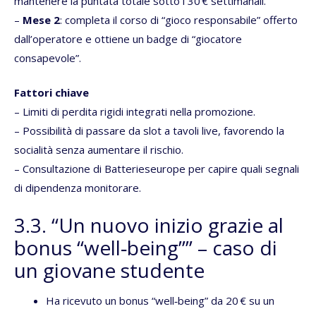
mantenere la puntata totale sotto i 30 € settimanali.
–
Mese 2
: completa il corso di “gioco responsabile” offerto
dall’operatore e ottiene un badge di “giocatore
consapevole”.
Fattori chiave
– Limiti di perdita rigidi integrati nella promozione.
– Possibilità di passare da slot a tavoli live, favorendo la
socialità senza aumentare il rischio.
– Consultazione di Batterieseurope per capire quali segnali
di dipendenza monitorare.
3.3. “Un nuovo inizio grazie al
bonus “well‑being”” – caso di
un giovane studente
Ha ricevuto un bonus “well‑being” da 20 € su un