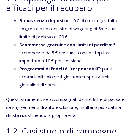
efficaci per il recupero
Bonus senza deposito
: 10 € di credito gratuito,
soggetto a un requisito di wagering di 5x e a un
limite di prelievo di 20 €.
Scommesse gratuite con limiti di perdita
: 5
scommesse da 5 € ciascuna, con un stop‑loss
impostato a 10 € per sessione.
Programmi di fedeltà “responsabili”
: punti
accumulabili solo se il giocatore rispetta limiti
giornalieri di spesa.
Questi strumenti, se accompagnati da notifiche di pausa e
da suggerimenti di auto‑esclusione, risultano più adatti a
chi sta ricostruendo la propria vita.
1.2. Casi studio di campagne