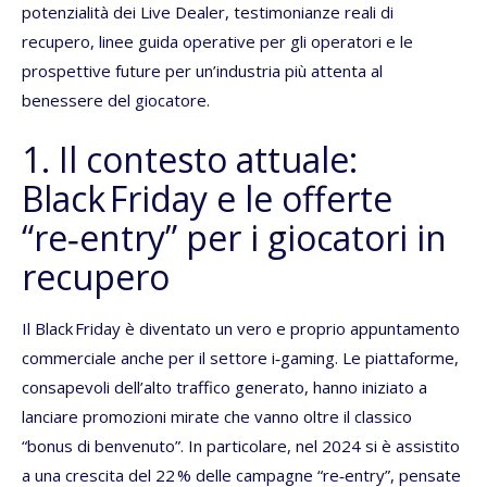
potenzialità dei Live Dealer, testimonianze reali di
recupero, linee guida operative per gli operatori e le
prospettive future per un’industria più attenta al
benessere del giocatore.
1. Il contesto attuale:
Black Friday e le offerte
“re‑entry” per i giocatori in
recupero
Il Black Friday è diventato un vero e proprio appuntamento
commerciale anche per il settore i‑gaming. Le piattaforme,
consapevoli dell’alto traffico generato, hanno iniziato a
lanciare promozioni mirate che vanno oltre il classico
“bonus di benvenuto”. In particolare, nel 2024 si è assistito
a una crescita del 22 % delle campagne “re‑entry”, pensate