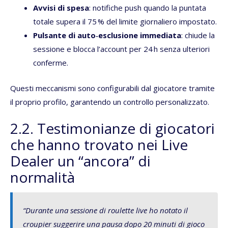
Avvisi di spesa
: notifiche push quando la puntata
totale supera il 75 % del limite giornaliero impostato.
Pulsante di auto‑esclusione immediata
: chiude la
sessione e blocca l’account per 24 h senza ulteriori
conferme.
Questi meccanismi sono configurabili dal giocatore tramite
il proprio profilo, garantendo un controllo personalizzato.
2.2. Testimonianze di giocatori
che hanno trovato nei Live
Dealer un “ancora” di
normalità
“Durante una sessione di roulette live ho notato il
croupier suggerire una pausa dopo 20 minuti di gioco