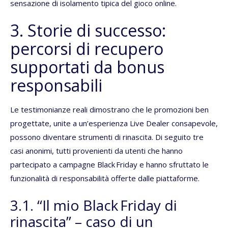
sensazione di isolamento tipica del gioco online.
3. Storie di successo:
percorsi di recupero
supportati da bonus
responsabili
Le testimonianze reali dimostrano che le promozioni ben
progettate, unite a un’esperienza Live Dealer consapevole,
possono diventare strumenti di rinascita. Di seguito tre
casi anonimi, tutti provenienti da utenti che hanno
partecipato a campagne Black Friday e hanno sfruttato le
funzionalità di responsabilità offerte dalle piattaforme.
3.1. “Il mio Black Friday di
rinascita” – caso di un