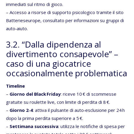
immediati sul ritmo di gioco.
– Accesso a risorse di supporto psicologico tramite il sito
Batterieseurope, consultato per informazioni su gruppi di
auto‑aiuto.
3.2. “Dalla dipendenza al
divertimento consapevole” –
caso di una giocatrice
occasionalmente problematica
Timeline
–
Giorno del Black Friday
: riceve 10 € di scommesse
gratuite su roulette live, con limite di perdita di 8 €.
–
Giorno 2‑4
: attiva il pulsante di auto‑esclusione per 24 h
dopo la prima perdita superiore a 5 €.
–
Settimana successiva
: utilizza le notifiche di spesa per