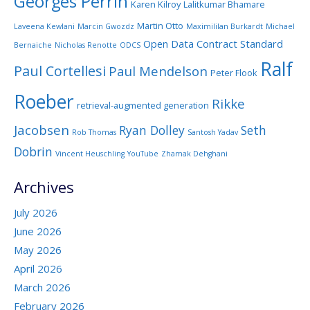
Georges Perrin
Karen Kilroy
Lalitkumar Bhamare
Martin Otto
Laveena Kewlani
Marcin Gwozdz
Maximililan Burkardt
Michael
Open Data Contract Standard
Bernaiche
Nicholas Renotte
ODCS
Ralf
Paul Cortellesi
Paul Mendelson
Peter Flook
Roeber
Rikke
retrieval-augmented generation
Jacobsen
Ryan Dolley
Seth
Rob Thomas
Santosh Yadav
Dobrin
Vincent Heuschling
YouTube
Zhamak Dehghani
Archives
July 2026
June 2026
May 2026
April 2026
March 2026
February 2026