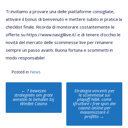
Ti invitiamo a provare una delle piattaforme consigliate,
attivare il bonus di benvenuto e mettere subito in pratica la
checklist finale. Ricorda di monitorare costantemente le
offerte su https://www.naviglilive.it/ e di tenere d’occhio le
novità del mercato delle scommesse live per rimanere
sempre un passo avanti. Buona fortuna e scommetti in
modo responsabile!
Posted in
News
Post
←
7 bewezen
Strategia vincenti per
navigation
strategieën om grote
le scommesse sui
winsten te behalen bij
playoff NBA: come
WinBet Casino
sfruttare i free spin dei
casinò online per
massimizzare il
profitto
→