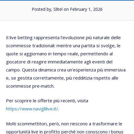
Posted by, Slitel
on February 1, 2026
Il live betting rappresenta l’evoluzione più naturale delle
scommesse tradizionali: mentre una partita si svolge, le
quote si aggiornano in tempo reale, permettendo al
giocatore di reagire immediatamente agli eventi del
campo. Questa dinamica crea un’esperienza più immersiva
e, se gestita correttamente, più redditizia rispetto alle
scommesse pre‑match.
Per scoprire le offerte più recenti, visita
https://www.naviglilive.it/
.
Molti scommettitori, però, non riescono a trasformare le
opportunità live in profitto perché non conoscono i bonus