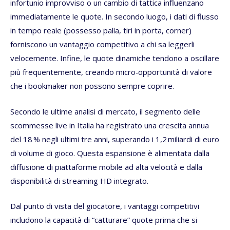
infortunio improvviso o un cambio di tattica influenzano
immediatamente le quote. In secondo luogo, i dati di flusso
in tempo reale (possesso palla, tiri in porta, corner)
forniscono un vantaggio competitivo a chi sa leggerli
velocemente. Infine, le quote dinamiche tendono a oscillare
più frequentemente, creando micro‑opportunità di valore
che i bookmaker non possono sempre coprire.
Secondo le ultime analisi di mercato, il segmento delle
scommesse live in Italia ha registrato una crescita annua
del 18 % negli ultimi tre anni, superando i 1,2 miliardi di euro
di volume di gioco. Questa espansione è alimentata dalla
diffusione di piattaforme mobile ad alta velocità e dalla
disponibilità di streaming HD integrato.
Dal punto di vista del giocatore, i vantaggi competitivi
includono la capacità di “catturare” quote prima che si