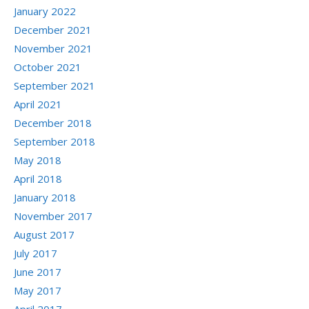
January 2022
December 2021
November 2021
October 2021
September 2021
April 2021
December 2018
September 2018
May 2018
April 2018
January 2018
November 2017
August 2017
July 2017
June 2017
May 2017