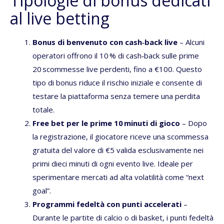
Tipologie di bonus dedicati
al live betting
Bonus di benvenuto con cash‑back live
– Alcuni
operatori offrono il 10 % di cash‑back sulle prime
20 scommesse live perdenti, fino a €100. Questo
tipo di bonus riduce il rischio iniziale e consente di
testare la piattaforma senza temere una perdita
totale.
Free bet per le prime 10 minuti di gioco
– Dopo
la registrazione, il giocatore riceve una scommessa
gratuita del valore di €5 valida esclusivamente nei
primi dieci minuti di ogni evento live. Ideale per
sperimentare mercati ad alta volatilità come “next
goal”.
Programmi fedeltà con punti accelerati
–
Durante le partite di calcio o di basket, i punti fedeltà