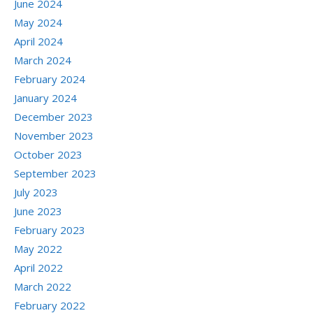
June 2024
May 2024
April 2024
March 2024
February 2024
January 2024
December 2023
November 2023
October 2023
September 2023
July 2023
June 2023
February 2023
May 2022
April 2022
March 2022
February 2022