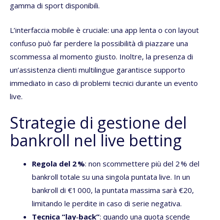
gamma di sport disponibili.
L’interfaccia mobile è cruciale: una app lenta o con layout
confuso può far perdere la possibilità di piazzare una
scommessa al momento giusto. Inoltre, la presenza di
un’assistenza clienti multilingue garantisce supporto
immediato in caso di problemi tecnici durante un evento
live.
Strategie di gestione del
bankroll nel live betting
Regola del 2 %
: non scommettere più del 2 % del
bankroll totale su una singola puntata live. In un
bankroll di €1 000, la puntata massima sarà €20,
limitando le perdite in caso di serie negativa.
Tecnica “lay‑back”
: quando una quota scende