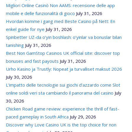
Migliori Online Casinò Non AAMS: recensione delle app
mobile e delle funzionalità di gioco
July 31, 2026
Hvordan komme i gang med Beste Casino på Nett: En
enkel guide for nye
July 31, 2026
Spinbetter UZ-da o’yin boshlash: o’yinlar va bonuslar bilan
tanishing
July 31, 2026
Best Non GamStop Casinos UK official site: discover top
bonuses and fast payouts
July 31, 2026
Urho Kasino ja Trustly: Nopeat ja turvalliset maksut 2026
July 30, 2026
L'impatto delle tecnologie sui giochi d'azzardo come Slot
online soldi veri sta cambiando il panorama del casino
July
30, 2026
Chicken Road game review: experience the thrill of fast-
paced gameplay in South Africa
July 29, 2026
Discover why Love Casino UK is the top choice for non