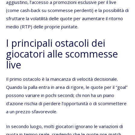
aggiustino, l’accesso a promozioni esclusive per il live
(come cash‑back su scommesse perdenti) e la possibilità di
sfruttare la volatilità delle quote per aumentare il ritorno
medio (RTP) delle proprie puntate.
I principali ostacoli dei
giocatori alle scommesse
live
Il primo ostacolo è la mancanza di velocità decisionale.
Quando la palla entra in area di rigore, le quote per il “goal”
possono variare in pochi secondi; chi non ha un piano
d’azione rischia di perdere l’opportunità o di scommettere
a un prezzo sfavorevole.
In secondo luogo, molti giocatori ignorano le variazioni di
quota in tempo reale, credendo che le quote pre‑match