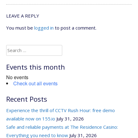
LEAVE A REPLY
You must be
logged in
to post a comment.
Search
for:
Events this month
No events
Check out all events
Recent Posts
Experience the thrill of CCTV Rush Hour: free demo
available now on 155.io
July 31, 2026
Safe and reliable payments at The Residence Casino:
Everything you need to know
July 31, 2026