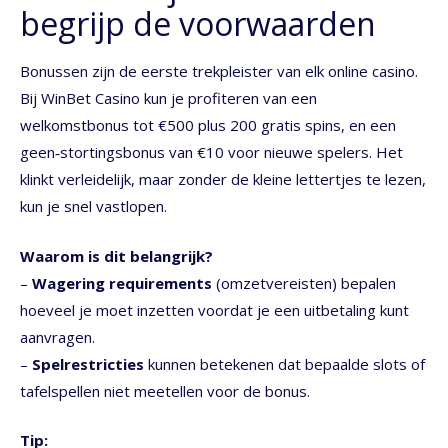
begrijp de voorwaarden
Bonussen zijn de eerste trekpleister van elk online casino.
Bij WinBet Casino kun je profiteren van een
welkomstbonus tot €500 plus 200 gratis spins, en een
geen‑stortingsbonus van €10 voor nieuwe spelers. Het
klinkt verleidelijk, maar zonder de kleine lettertjes te lezen,
kun je snel vastlopen.
Waarom is dit belangrijk?
–
Wagering requirements
(omzetvereisten) bepalen
hoeveel je moet inzetten voordat je een uitbetaling kunt
aanvragen.
–
Spelrestricties
kunnen betekenen dat bepaalde slots of
tafelspellen niet meetellen voor de bonus.
Tip: