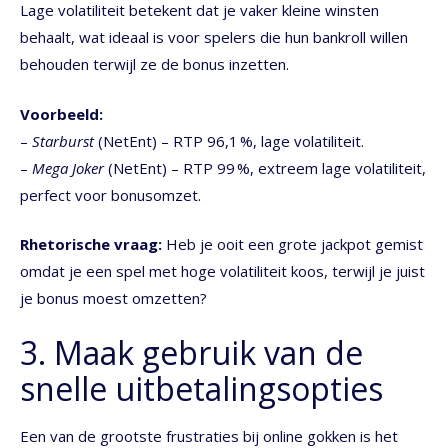
Lage volatiliteit betekent dat je vaker kleine winsten
behaalt, wat ideaal is voor spelers die hun bankroll willen
behouden terwijl ze de bonus inzetten.
Voorbeeld:
–
Starburst
(NetEnt) – RTP 96,1 %, lage volatiliteit.
–
Mega Joker
(NetEnt) – RTP 99 %, extreem lage volatiliteit,
perfect voor bonusomzet.
Rhetorische vraag:
Heb je ooit een grote jackpot gemist
omdat je een spel met hoge volatiliteit koos, terwijl je juist
je bonus moest omzetten?
3. Maak gebruik van de
snelle uitbetalingsopties
Een van de grootste frustraties bij online gokken is het