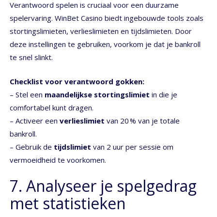
Verantwoord spelen is cruciaal voor een duurzame
spelervaring. WinBet Casino biedt ingebouwde tools zoals
stortingslimieten, verlieslimieten en tijdslimieten. Door
deze instellingen te gebruiken, voorkom je dat je bankroll
te snel slinkt.
Checklist voor verantwoord gokken:
– Stel een
maandelijkse stortingslimiet
in die je
comfortabel kunt dragen.
– Activeer een
verlieslimiet
van 20 % van je totale
bankroll.
– Gebruik de
tijdslimiet
van 2 uur per sessie om
vermoeidheid te voorkomen.
7. Analyseer je spelgedrag
met statistieken