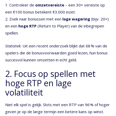
1. Controleer de
omzetvereiste
– een 30× vereiste op
een €100 bonus betekent €3.000 inzet.
2. Zoek naar bonussen met een
lage wagering
(bijv. 20×)
en een
hoge RTP
(Return to Player) van de inbegrepen
spellen.
Statistiek:
Uit een recent onderzoek blijkt dat 68 % van de
spelers die de bonusvoorwaarden goed lezen, hun bonus
succesvol kunnen omzetten in echt geld.
2. Focus op spellen met
hoge RTP en lage
volatiliteit
Niet elk spel is gelijk. Slots met een RTP van 96 % of hoger
geven je op de lange termijn een betere kans op winst.