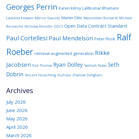
Georges Perrin
Karen Kilroy
Lalitkumar Bhamare
Martin Otto
Laveena Kewlani
Marcin Gwozdz
Maximililan Burkardt
Michael
Open Data Contract Standard
Bernaiche
Nicholas Renotte
ODCS
Ralf
Paul Cortellesi
Paul Mendelson
Peter Flook
Roeber
Rikke
retrieval-augmented generation
Jacobsen
Ryan Dolley
Seth
Rob Thomas
Santosh Yadav
Dobrin
Vincent Heuschling
YouTube
Zhamak Dehghani
Archives
July 2026
June 2026
May 2026
April 2026
March 2026