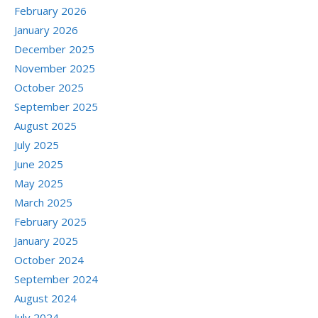
February 2026
January 2026
December 2025
November 2025
October 2025
September 2025
August 2025
July 2025
June 2025
May 2025
March 2025
February 2025
January 2025
October 2024
September 2024
August 2024
July 2024