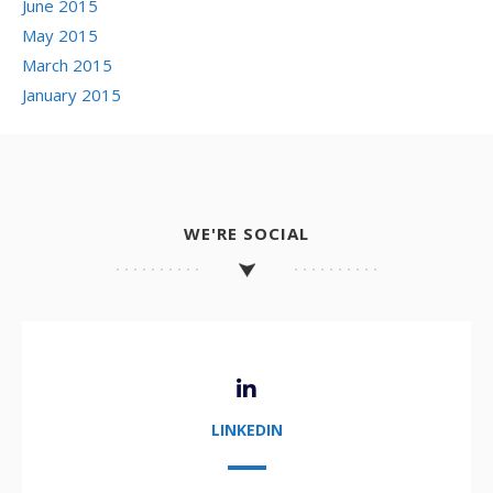
June 2015
May 2015
March 2015
January 2015
WE'RE SOCIAL
LINKEDIN