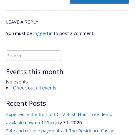
LEAVE A REPLY
You must be
logged in
to post a comment.
Search
for:
Events this month
No events
Check out all events
Recent Posts
Experience the thrill of CCTV Rush Hour: free demo
available now on 155.io
July 31, 2026
Safe and reliable payments at The Residence Casino: