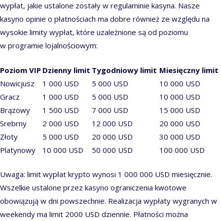
wypłat, jakie ustalone zostały w regulaminie kasyna. Nasze
kasyno opinie o płatnościach ma dobre również ze względu na
wysokie limity wypłat, które uzależnione są od poziomu
w programie lojalnościowym:
Poziom VIP
Dzienny limit
Tygodniowy limit
Miesięczny limit
Nowicjusz
1 000 USD
5 000 USD
10 000 USD
Gracz
1 000 USD
5 000 USD
10 000 USD
Brązowy
1 500 USD
7 000 USD
15 000 USD
Srebrny
2 000 USD
12 000 USD
20 000 USD
Złoty
5 000 USD
20 000 USD
30 000 USD
Platynowy
10 000 USD
50 000 USD
100 000 USD
Uwaga: limit wypłat krypto wynosi 1 000 000 USD miesięcznie.
Wszelkie ustalone przez kasyno ograniczenia kwotowe
obowiązują w dni powszechnie. Realizacja wypłaty wygranych w
weekendy ma limit 2000 USD dziennie. Płatności można