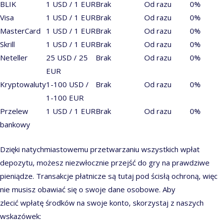
BLIK
1 USD / 1 EUR
Brak
Od razu
0%
Visa
1 USD / 1 EUR
Brak
Od razu
0%
MasterCard
1 USD / 1 EUR
Brak
Od razu
0%
Skrill
1 USD / 1 EUR
Brak
Od razu
0%
Neteller
25 USD / 25
Brak
Od razu
0%
EUR
Kryptowaluty
1-100 USD /
Brak
Od razu
0%
1-100 EUR
Przelew
1 USD / 1 EUR
Brak
Od razu
0%
bankowy
Dzięki natychmiastowemu przetwarzaniu wszystkich wpłat
depozytu, możesz niezwłocznie przejść do gry na prawdziwe
pieniądze. Transakcje płatnicze są tutaj pod ścisłą ochroną, więc
nie musisz obawiać się o swoje dane osobowe. Aby
zlecić wpłatę środków na swoje konto, skorzystaj z naszych
wskazówek: