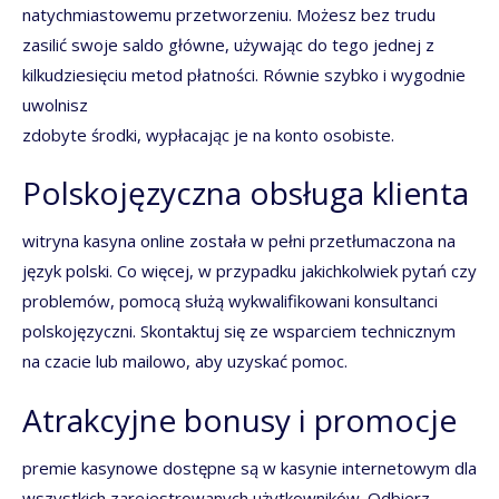
natychmiastowemu przetworzeniu. Możesz bez trudu
zasilić swoje saldo główne, używając do tego jednej z
kilkudziesięciu metod płatności. Równie szybko i wygodnie
uwolnisz
zdobyte środki, wypłacając je na konto osobiste.
Polskojęzyczna obsługa klienta
witryna kasyna online została w pełni przetłumaczona na
język polski. Co więcej, w przypadku jakichkolwiek pytań czy
problemów, pomocą służą wykwalifikowani konsultanci
polskojęzyczni. Skontaktuj się ze wsparciem technicznym
na czacie lub mailowo, aby uzyskać pomoc.
Atrakcyjne bonusy i promocje
premie kasynowe dostępne są w kasynie internetowym dla
wszystkich zarejestrowanych użytkowników. Odbierz