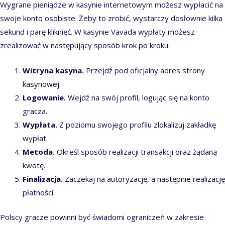
Wygrane pieniądze w kasynie internetowym możesz wypłacić na
swoje konto osobiste. Żeby to zrobić, wystarczy dosłownie kilka
sekund i parę kliknięć. W kasynie Vavada wypłaty możesz
zrealizować w następujący sposób krok po kroku:
Witryna kasyna.
Przejdź pod oficjalny adres strony
kasynowej.
Logowanie.
Wejdź na swój profil, logując się na konto
gracza.
Wypłata.
Z poziomu swojego profilu zlokalizuj zakładkę
wypłat.
Metoda.
Określ sposób realizacji transakcji oraz żądaną
kwotę.
Finalizacja.
Zaczekaj na autoryzację, a następnie realizację
płatności.
Polscy gracze powinni być świadomi ograniczeń w zakresie