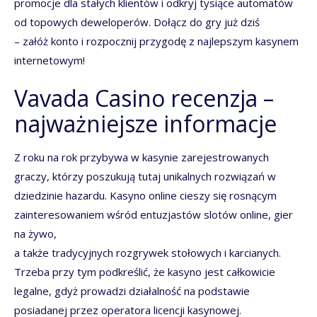
promocje dla stałych klientów i odkryj tysiące automatów
od topowych deweloperów. Dołącz do gry już dziś
– załóż konto i rozpocznij przygodę z najlepszym kasynem
internetowym!
Vavada Casino recenzja –
najważniejsze informacje
Z roku na rok przybywa w kasynie zarejestrowanych
graczy, którzy poszukują tutaj unikalnych rozwiązań w
dziedzinie hazardu. Kasyno online cieszy się rosnącym
zainteresowaniem wśród entuzjastów slotów online, gier
na żywo,
a także tradycyjnych rozgrywek stołowych i karcianych.
Trzeba przy tym podkreślić, że kasyno jest całkowicie
legalne, gdyż prowadzi działalność na podstawie
posiadanej przez operatora licencji kasynowej.