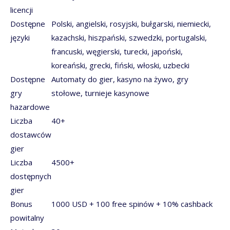
licencji
Dostępne
Polski, angielski, rosyjski, bułgarski, niemiecki,
języki
kazachski, hiszpański, szwedzki, portugalski,
francuski, węgierski, turecki, japoński,
koreański, grecki, fiński, włoski, uzbecki
Dostępne
Automaty do gier, kasyno na żywo, gry
gry
stołowe, turnieje kasynowe
hazardowe
Liczba
40+
dostawców
gier
Liczba
4500+
dostępnych
gier
Bonus
1000 USD + 100 free spinów + 10% cashback
powitalny