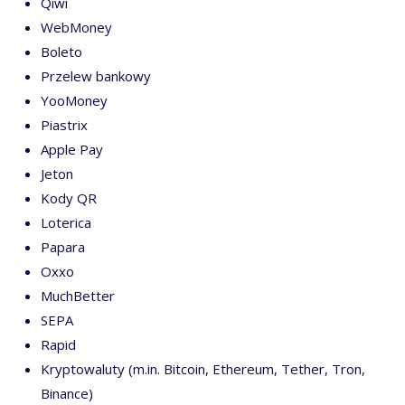
Qiwi
WebMoney
Boleto
Przelew bankowy
YooMoney
Piastrix
Apple Pay
Jeton
Kody QR
Loterica
Papara
Oxxo
MuchBetter
SEPA
Rapid
Kryptowaluty (m.in. Bitcoin, Ethereum, Tether, Tron,
Binance)