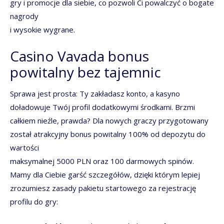
gry i promocje dla siebie, co pozwoli Ci powalczyć o bogate
nagrody
i wysokie wygrane.
Casino Vavada bonus
powitalny bez tajemnic
Sprawa jest prosta: Ty zakładasz konto, a kasyno
doładowuje Twój profil dodatkowymi środkami. Brzmi
całkiem nieźle, prawda? Dla nowych graczy przygotowany
został atrakcyjny bonus powitalny 100% od depozytu do
wartości
maksymalnej 5000 PLN oraz 100 darmowych spinów.
Mamy dla Ciebie garść szczegółów, dzięki którym lepiej
zrozumiesz zasady pakietu startowego za rejestrację
profilu do gry: