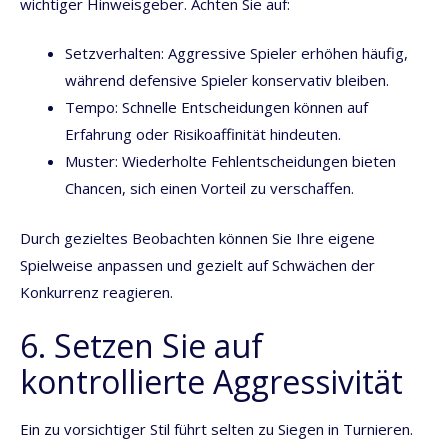
wichtiger Hinweisgeber. Achten Sie auf:
Setzverhalten: Aggressive Spieler erhöhen häufig,
während defensive Spieler konservativ bleiben.
Tempo: Schnelle Entscheidungen können auf
Erfahrung oder Risikoaffinität hindeuten.
Muster: Wiederholte Fehlentscheidungen bieten
Chancen, sich einen Vorteil zu verschaffen.
Durch gezieltes Beobachten können Sie Ihre eigene
Spielweise anpassen und gezielt auf Schwächen der
Konkurrenz reagieren.
6. Setzen Sie auf
kontrollierte Aggressivität
Ein zu vorsichtiger Stil führt selten zu Siegen in Turnieren.