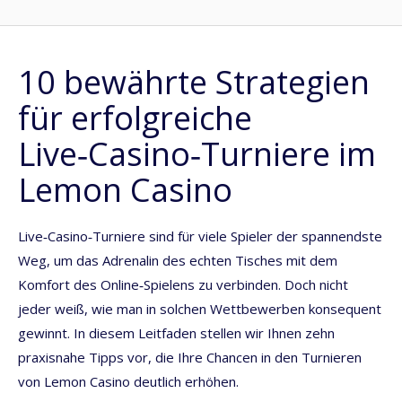
10 bewährte Strategien
für erfolgreiche
Live‑Casino‑Turniere im
Lemon Casino
Live‑Casino‑Turniere sind für viele Spieler der spannendste
Weg, um das Adrenalin des echten Tisches mit dem
Komfort des Online‑Spielens zu verbinden. Doch nicht
jeder weiß, wie man in solchen Wettbewerben konsequent
gewinnt. In diesem Leitfaden stellen wir Ihnen zehn
praxisnahe Tipps vor, die Ihre Chancen in den Turnieren
von Lemon Casino deutlich erhöhen.