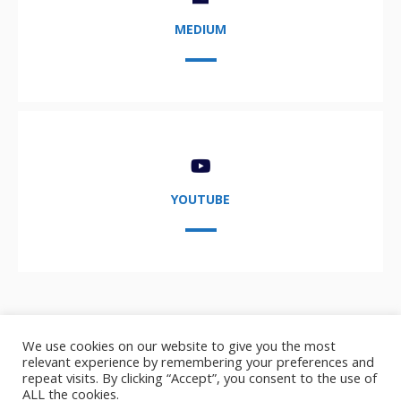
MEDIUM
YOUTUBE
We use cookies on our website to give you the most
relevant experience by remembering your preferences and
repeat visits. By clicking “Accept”, you consent to the use of
ALL the cookies.