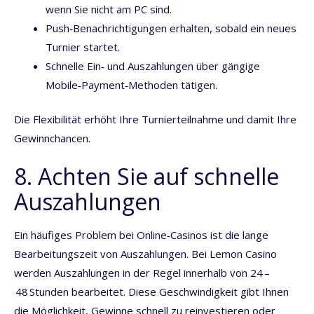
wenn Sie nicht am PC sind.
Push‑Benachrichtigungen erhalten, sobald ein neues
Turnier startet.
Schnelle Ein‑ und Auszahlungen über gängige
Mobile‑Payment‑Methoden tätigen.
Die Flexibilität erhöht Ihre Turnierteilnahme und damit Ihre
Gewinnchancen.
8. Achten Sie auf schnelle
Auszahlungen
Ein häufiges Problem bei Online‑Casinos ist die lange
Bearbeitungszeit von Auszahlungen. Bei Lemon Casino
werden Auszahlungen in der Regel innerhalb von 24 –
48 Stunden bearbeitet. Diese Geschwindigkeit gibt Ihnen
die Möglichkeit, Gewinne schnell zu reinvestieren oder