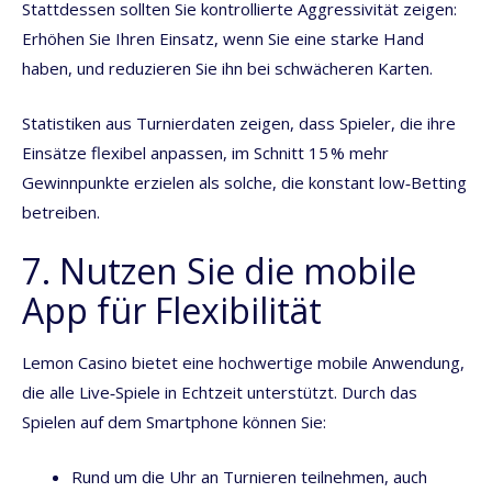
Stattdessen sollten Sie kontrollierte Aggressivität zeigen:
Erhöhen Sie Ihren Einsatz, wenn Sie eine starke Hand
haben, und reduzieren Sie ihn bei schwächeren Karten.
Statistiken aus Turnierdaten zeigen, dass Spieler, die ihre
Einsätze flexibel anpassen, im Schnitt 15 % mehr
Gewinnpunkte erzielen als solche, die konstant low‑Betting
betreiben.
7. Nutzen Sie die mobile
App für Flexibilität
Lemon Casino bietet eine hochwertige mobile Anwendung,
die alle Live‑Spiele in Echtzeit unterstützt. Durch das
Spielen auf dem Smartphone können Sie:
Rund um die Uhr an Turnieren teilnehmen, auch