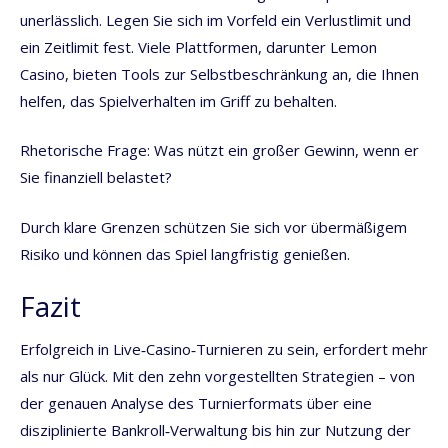
unerlässlich. Legen Sie sich im Vorfeld ein Verlustlimit und
ein Zeitlimit fest. Viele Plattformen, darunter Lemon
Casino, bieten Tools zur Selbstbeschränkung an, die Ihnen
helfen, das Spielverhalten im Griff zu behalten.
Rhetorische Frage: Was nützt ein großer Gewinn, wenn er
Sie finanziell belastet?
Durch klare Grenzen schützen Sie sich vor übermäßigem
Risiko und können das Spiel langfristig genießen.
Fazit
Erfolgreich in Live‑Casino‑Turnieren zu sein, erfordert mehr
als nur Glück. Mit den zehn vorgestellten Strategien – von
der genauen Analyse des Turnierformats über eine
disziplinierte Bankroll‑Verwaltung bis hin zur Nutzung der