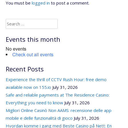
You must be
logged in
to post a comment.
Search
for:
Events this month
No events
Check out all events
Recent Posts
Experience the thrill of CCTV Rush Hour: free demo
available now on 155.io
July 31, 2026
Safe and reliable payments at The Residence Casino:
Everything you need to know
July 31, 2026
Migliori Online Casinò Non AAMS: recensione delle app
mobile e delle funzionalità di gioco
July 31, 2026
Hvordan komme i gang med Beste Casino på Nett: En