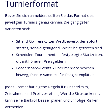
Turnierformat
Bevor Sie sich anmelden, sollten Sie das Format des
jeweiligen Turniers genau kennen. Die gängigsten
Varianten sind:
Sit‑and‑Go – ein kurzer Wettbewerb, der sofort
startet, sobald genügend Spieler beigetreten sind.
Scheduled Tournaments – festgelegte Startzeiten,
oft mit höheren Preisgeldern.
Leaderboard‑Events – über mehrere Wochen
hinweg, Punkte sammeln für Ranglistenplätze.
Jedes Format hat eigene Regeln für Einsatzlimits,
Zeitrahmen und Preisverteilung. Wer die Struktur kennt,
kann seine Bankroll besser planen und unnötige Risiken
vermeiden.