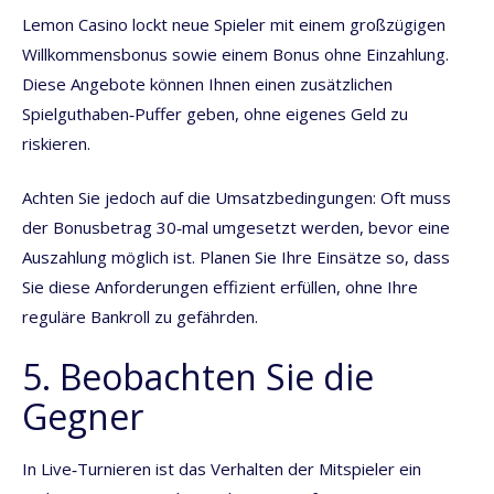
Lemon Casino lockt neue Spieler mit einem großzügigen
Willkommensbonus sowie einem Bonus ohne Einzahlung.
Diese Angebote können Ihnen einen zusätzlichen
Spielguthaben‑Puffer geben, ohne eigenes Geld zu
riskieren.
Achten Sie jedoch auf die Umsatzbedingungen: Oft muss
der Bonusbetrag 30‑mal umgesetzt werden, bevor eine
Auszahlung möglich ist. Planen Sie Ihre Einsätze so, dass
Sie diese Anforderungen effizient erfüllen, ohne Ihre
reguläre Bankroll zu gefährden.
5. Beobachten Sie die
Gegner
In Live‑Turnieren ist das Verhalten der Mitspieler ein