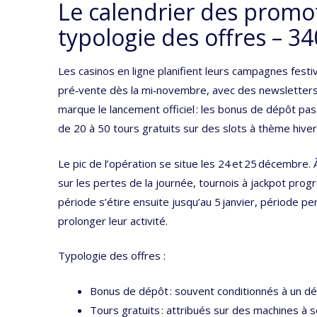
Le calendrier des promot
typologie des offres – 3
Les casinos en ligne planifient leurs campagnes fest
pré‑vente dès la mi‑novembre, avec des newsletters 
marque le lancement officiel : les bonus de dépôt p
de 20 à 50 tours gratuits sur des slots à thème hiv
Le pic de l’opération se situe les 24 et 25 décembre. 
sur les pertes de la journée, tournois à jackpot prog
période s’étire ensuite jusqu’au 5 janvier, période pe
prolonger leur activité.
Typologie des offres :
Bonus de dépôt : souvent conditionnés à un d
Tours gratuits : attribués sur des machines à 