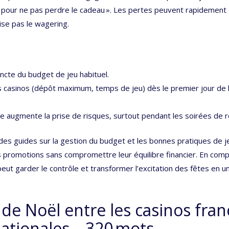
r pour ne pas perdre le cadeau ». Les pertes peuvent rapidement
rise pas le wagering.
incte du budget de jeu habituel.
les casinos (dépôt maximum, temps de jeu) dès le premier jour de 
ive augmente la prise de risques, surtout pendant les soirées de ré
des guides sur la gestion du budget et les bonnes pratiques de j
 promotions sans compromettre leur équilibre financier. En com
eut garder le contrôle et transformer l’excitation des fêtes en u
e Noël entre les casinos fran
nationales – 320 mots