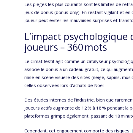
Les pièges les plus courants sont les limites de retra
jeux de bonus (bonus‑only). En restant vigilant et e
joueur peut éviter les mauvaises surprises et transf
L’impact psychologique 
joueurs – 360 mots
Le climat festif agit comme un catalyseur psychologiqu
associe le bonus à un cadeau gratuit, ce qui augmente
mise en scène visuelle des sites (neige, sapins, mus
celles observées lors d’achats de Noël.
Des études internes de l’industrie, bien que rarement
joueurs actifs augmente de 12 % à 18 % pendant la 
plateformes grimpe également, passant de 18 minute
Cependant, cet engouement comporte des risques. 