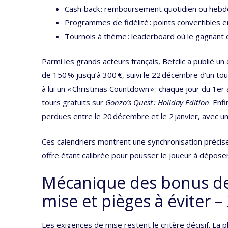
Cash‑back : remboursement quotidien ou hebdo
Programmes de fidélité : points convertibles e
Tournois à thème : leaderboard où le gagnant
Parmi les grands acteurs français, Betclic a publié 
de 150 % jusqu’à 300 €, suivi le 22 décembre d’un tou
à lui un « Christmas Countdown » : chaque jour du 1e
tours gratuits sur
Gonzo’s Quest : Holiday Edition
. Enf
perdues entre le 20 décembre et le 2 janvier, avec un
Ces calendriers montrent une synchronisation précise
offre étant calibrée pour pousser le joueur à dépose
Mécanique des bonus de 
mise et pièges à éviter –
Les exigences de mise restent le critère décisif. La