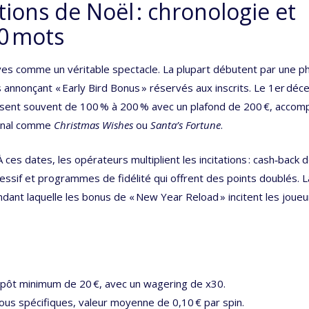
ions de Noël : chronologie et
40 mots
ives comme un véritable spectacle. La plupart débutent par une p
annonçant « Early Bird Bonus » réservés aux inscrits. Le 1er dé
assent souvent de 100 % à 200 % avec un plafond de 200 €, acco
ernal comme
Christmas Wishes
ou
Santa’s Fortune
.
À ces dates, les opérateurs multiplient les incitations : cash‑back 
ressif et programmes de fidélité qui offrent des points doublés. L
ndant laquelle les bonus de « New Year Reload » incitent les joueu
épôt minimum de 20 €, avec un wagering de x30.
sous spécifiques, valeur moyenne de 0,10 € par spin.