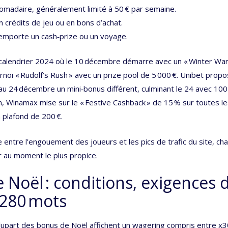
madaire, généralement limité à 50 € par semaine.
n crédits de jeu ou en bons d’achat.
 emporte un cash‑prize ou un voyage.
un calendrier 2024 où le 10 décembre démarre avec un « Winter Wa
rnoi « Rudolf’s Rush » avec un prize pool de 5 000 €. Unibet prop
r au 24 décembre un mini‑bonus différent, culminant le 24 avec 10
in, Winamax mise sur le « Festive Cashback » de 15 % sur toutes l
 plafond de 200 €.
 entre l’engouement des joueurs et les pics de trafic du site, ch
r au moment le plus propice.
Noël : conditions, exigences 
 280 mots
 plupart des bonus de Noël affichent un wagering compris entre x3