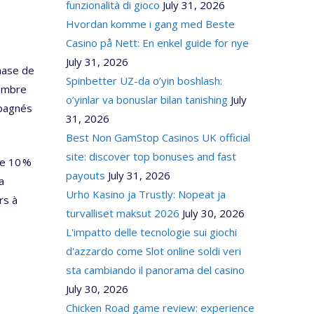
funzionalità di gioco
July 31, 2026
Hvordan komme i gang med Beste
Casino på Nett: En enkel guide for nye
July 31, 2026
hase de
Spinbetter UZ-da o’yin boshlash:
cembre
o’yinlar va bonuslar bilan tanishing
July
mpagnés
31, 2026
Best Non GamStop Casinos UK official
site: discover top bonuses and fast
de 10 %
payouts
July 31, 2026
a
Urho Kasino ja Trustly: Nopeat ja
rs à
turvalliset maksut 2026
July 30, 2026
L'impatto delle tecnologie sui giochi
d'azzardo come Slot online soldi veri
sta cambiando il panorama del casino
July 30, 2026
Chicken Road game review: experience