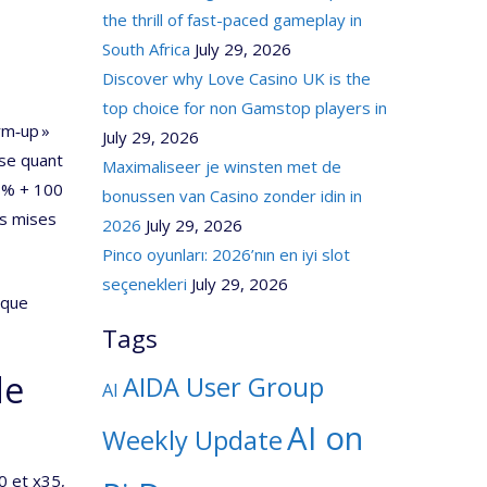
the thrill of fast-paced gameplay in
South Africa
July 29, 2026
Discover why Love Casino UK is the
top choice for non Gamstop players in
rm‑up »
July 29, 2026
ose quant
Maximaliseer je winsten met de
0 % + 100
bonussen van Casino zonder idin in
es mises
2026
July 29, 2026
Pinco oyunları: 2026’nın en iyi slot
seçenekleri
July 29, 2026
aque
Tags
de
AIDA User Group
AI
AI on
Weekly Update
0 et x35,