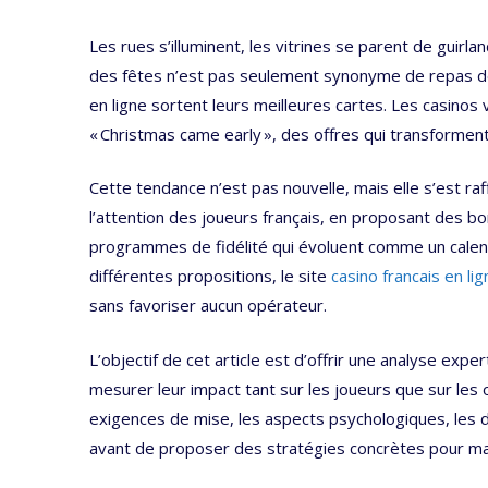
Les rues s’illuminent, les vitrines se parent de guirla
des fêtes n’est pas seulement synonyme de repas de 
en ligne sortent leurs meilleures cartes. Les casino
« Christmas came early », des offres qui transformen
Cette tendance n’est pas nouvelle, mais elle s’est raf
l’attention des joueurs français, en proposant des b
programmes de fidélité qui évoluent comme un calend
différentes propositions, le site
casino francais en lig
sans favoriser aucun opérateur.
L’objectif de cet article est d’offrir une analyse ex
mesurer leur impact tant sur les joueurs que sur les
exigences de mise, les aspects psychologiques, les di
avant de proposer des stratégies concrètes pour ma