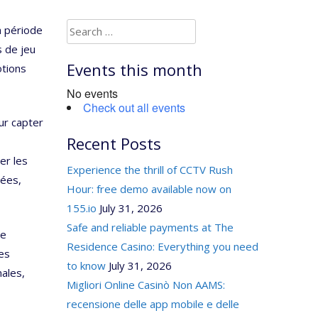
Search
la période
for:
s de jeu
Events this month
otions
No events
Check out all events
our capter
Recent Posts
er les
Experience the thrill of CCTV Rush
iées,
Hour: free demo available now on
155.io
July 31, 2026
Safe and reliable payments at The
de
Residence Casino: Everything you need
es
to know
July 31, 2026
nales,
Migliori Online Casinò Non AAMS:
recensione delle app mobile e delle