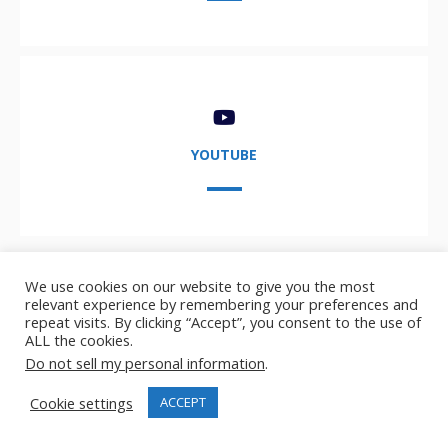
YOUTUBE
We use cookies on our website to give you the most
relevant experience by remembering your preferences and
repeat visits. By clicking “Accept”, you consent to the use of
ALL the cookies.
Do not sell my personal information
.
Copyright © 2021-2024,
AIDA User Group
- AI, Data, and
Cookie settings
ACCEPT
Analytics user group