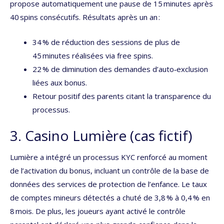
propose automatiquement une pause de 15 minutes après
40 spins consécutifs. Résultats après un an :
34 % de réduction des sessions de plus de
45 minutes réalisées via free spins.
22 % de diminution des demandes d’auto‑exclusion
liées aux bonus.
Retour positif des parents citant la transparence du
processus.
3. Casino Lumière (cas fictif)
Lumière a intégré un processus KYC renforcé au moment
de l’activation du bonus, incluant un contrôle de la base de
données des services de protection de l’enfance. Le taux
de comptes mineurs détectés a chuté de 3,8 % à 0,4 % en
8 mois. De plus, les joueurs ayant activé le contrôle