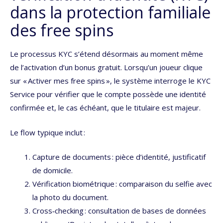
dans la protection familiale
des free spins
Le processus KYC s’étend désormais au moment même
de l’activation d’un bonus gratuit. Lorsqu’un joueur clique
sur « Activer mes free spins », le système interroge le KYC
Service pour vérifier que le compte possède une identité
confirmée et, le cas échéant, que le titulaire est majeur.
Le flow typique inclut :
Capture de documents : pièce d’identité, justificatif
de domicile.
Vérification biométrique : comparaison du selfie avec
la photo du document.
Cross‑checking : consultation de bases de données