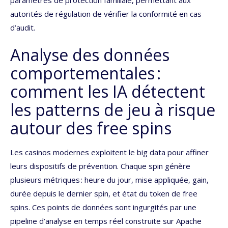
autorités de régulation de vérifier la conformité en cas
d’audit.
Analyse des données
comportementales :
comment les IA détectent
les patterns de jeu à risque
autour des free spins
Les casinos modernes exploitent le big data pour affiner
leurs dispositifs de prévention. Chaque spin génère
plusieurs métriques : heure du jour, mise appliquée, gain,
durée depuis le dernier spin, et état du token de free
spins. Ces points de données sont ingurgités par une
pipeline d’analyse en temps réel construite sur Apache