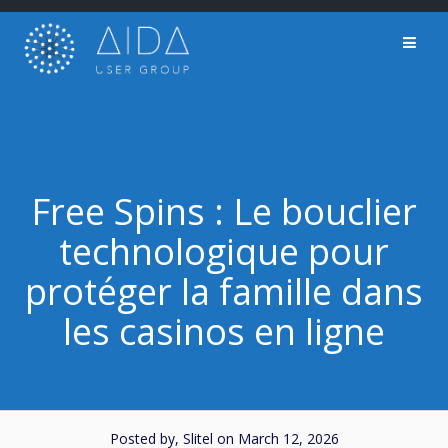
Skip
to
content
Free Spins : Le bouclier
technologique pour
protéger la famille dans
les casinos en ligne
Posted by, Slitel
on March 12, 2026