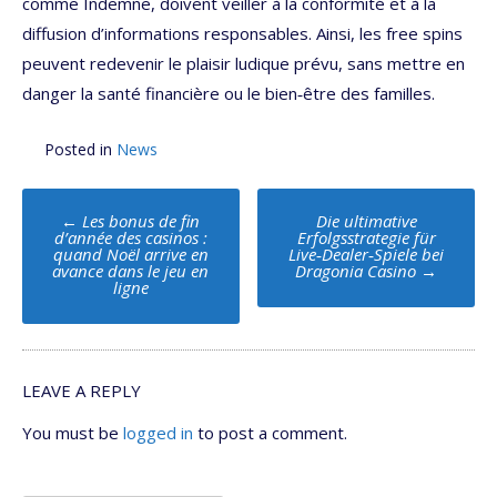
comme Indemne, doivent veiller à la conformité et à la
diffusion d’informations responsables. Ainsi, les free spins
peuvent redevenir le plaisir ludique prévu, sans mettre en
danger la santé financière ou le bien‑être des familles.
Posted in
News
Post
←
Les bonus de fin
Die ultimative
navigation
d’année des casinos :
Erfolgsstrategie für
quand Noël arrive en
Live‑Dealer‑Spiele bei
avance dans le jeu en
Dragonia Casino
→
ligne
LEAVE A REPLY
You must be
logged in
to post a comment.