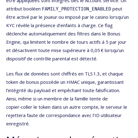
être appliquées sont intégrés dès le Account Service. Un
attribut booléen
peut
FAMILY_PROTECTION_ENABLED
être activé par le joueur ou imposé par le casino lorsqu’un
KYC révèle la présence d’enfants à charge. Ce flag
déclenche automatiquement des filtres dans le Bonus
Engine, qui limitent le nombre de tours actifs à 5 par jour
et désactivent toute mise supérieure à 0,05 € lorsqu’un
dispositif de contrôle parental est détecté.
Les flux de données sont chiffrés en TLS 1.3, et chaque
token de bonus possède un HMAC unique, garantissant
l’intégrité du payload et empêchant toute falsification.
Ainsi, même si un membre de la famille tente de
copier‑coller le token dans un autre compte, le serveur le
rejettera faute de correspondance avec l’ID utilisateur
enregistré.