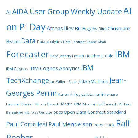
AI
AIDA User Group Weekly Update
AI
on Pi Day
Atanas Iliev
Bill Higgins
Christophe
Bitol
Data
Bisson
Data analytics
Data Contract
Fawaz Ghali
Forecaster
IBM
Health
Heather L. Cole
Gary Lafferty
IBM
IBM Cognos Analytics
IBM Cognos
Jean-
TechXchange
Jarkko Moilanen
Jan-Willem Steur
Georges Perrin
Karen Kilroy
Lalitkumar Bhamare
Martin Otto
Laveena Kewlani
Marcin Gwozdz
Maximililan Burkardt
Michael
Open Data Contract Standard
Bernaiche
Nicholas Renotte
ODCS
Ralf
Paul Cortellesi
Paul Mendelson
Peter Flook
Roeber