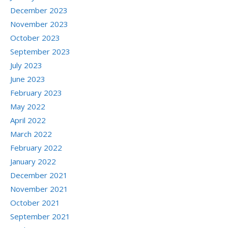
December 2023
November 2023
October 2023
September 2023
July 2023
June 2023
February 2023
May 2022
April 2022
March 2022
February 2022
January 2022
December 2021
November 2021
October 2021
September 2021