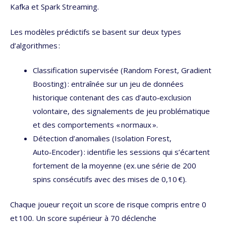
Kafka et Spark Streaming.
Les modèles prédictifs se basent sur deux types
d’algorithmes :
Classification supervisée (Random Forest, Gradient
Boosting) : entraînée sur un jeu de données
historique contenant des cas d’auto‑exclusion
volontaire, des signalements de jeu problématique
et des comportements « normaux ».
Détection d’anomalies (Isolation Forest,
Auto‑Encoder) : identifie les sessions qui s’écartent
fortement de la moyenne (ex. une série de 200
spins consécutifs avec des mises de 0,10 €).
Chaque joueur reçoit un score de risque compris entre 0
et 100. Un score supérieur à 70 déclenche