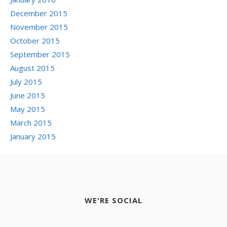
December 2015
November 2015
October 2015
September 2015
August 2015
July 2015
June 2015
May 2015
March 2015
January 2015
WE'RE SOCIAL