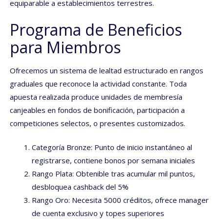
equiparable a establecimientos terrestres.
Programa de Beneficios
para Miembros
Ofrecemos un sistema de lealtad estructurado en rangos
graduales que reconoce la actividad constante. Toda
apuesta realizada produce unidades de membresía
canjeables en fondos de bonificación, participación a
competiciones selectos, o presentes customizados.
Categoría Bronze: Punto de inicio instantáneo al
registrarse, contiene bonos por semana iniciales
Rango Plata: Obtenible tras acumular mil puntos,
desbloquea cashback del 5%
Rango Oro: Necesita 5000 créditos, ofrece manager
de cuenta exclusivo y topes superiores