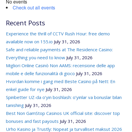
No events
Check out all events
Recent Posts
Experience the thrill of CCTV Rush Hour: free demo
available now on 155.io
July 31, 2026
Safe and reliable payments at The Residence Casino:
Everything you need to know
July 31, 2026
Migliori Online Casinò Non AAMS: recensione delle app
mobile e delle funzionalità di gioco
July 31, 2026
Hvordan komme i gang med Beste Casino på Nett: En
enkel guide for nye
July 31, 2026
Spinbetter UZ-da o’yin boshlash: o’yinlar va bonuslar bilan
tanishing
July 31, 2026
Best Non GamStop Casinos UK official site: discover top
bonuses and fast payouts
July 31, 2026
Urho Kasino ja Trustly: Nopeat ja turvalliset maksut 2026