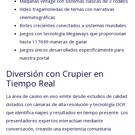
Máquinas vintage con sistemas clásicas de 3 rodillos
Video tragamonedas de temas con narrativas
cinematográficas
Botes crecientes conectados a sistemas mundiales
Juegos con tecnología Megaways que proporcionan
hasta 117649 maneras de ganar
Juegos únicos desarrollados específicamente para
nuestra portal
Diversión con Crupier en
Tiempo Real
La área de casino en vivo emite desde estudios de calidad
dotados con cámaras de alta resolución y tecnología OCR
que identifica naipes y resultados en tiempo presente. Los
presentadores expertos interactúan mediante
conversación, creando una experiencia comunitaria