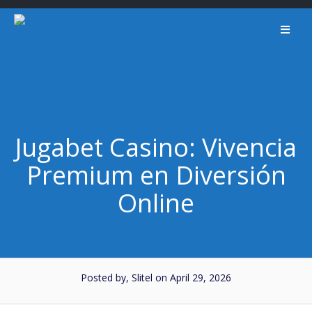
Skip
to
content
Jugabet Casino: Vivencia
Premium en Diversión
Online
Posted by, Slitel
on April 29, 2026