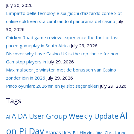
July 30, 2026
L'impatto delle tecnologie sui giochi d'azzardo come Slot
online soldi veri sta cambiando il panorama del casino
July
30, 2026
Chicken Road game review: experience the thrill of fast-
paced gameplay in South Africa
July 29, 2026
Discover why Love Casino UK is the top choice for non
Gamstop players in
July 29, 2026
Maximaliseer je winsten met de bonussen van Casino
zonder idin in 2026
July 29, 2026
Pinco oyunları: 2026’nın en iyi slot seçenekleri
July 29, 2026
Tags
AI
AIDA User Group Weekly Update
AI
on Pi Day
Atanas Iliev
Bill Higgins
Christophe
Bitol