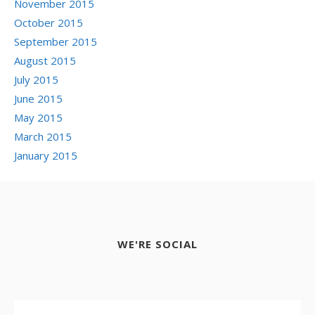
November 2015
October 2015
September 2015
August 2015
July 2015
June 2015
May 2015
March 2015
January 2015
WE'RE SOCIAL