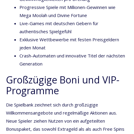
Progressive Spiele mit Millionen-Gewinnen wie
Mega Moolah und Divine Fortune
Live-Games mit deutschen Gebern für
authentisches Spielgefühl
Exklusive Wettbewerbe mit festen Preisgeldern
jeden Monat
Crash-Automaten und innovative Titel der nächsten
Generation
Großzügige Boni und VIP-
Programme
Die Spielbank zeichnet sich durch großzügige
Willkommensangebote und regelmäßige Aktionen aus.
Neue Spieler ziehen Nutzen von ein aufgeteilten
Bonuspaket, das sowohl Extrageld als als auch Free Spins