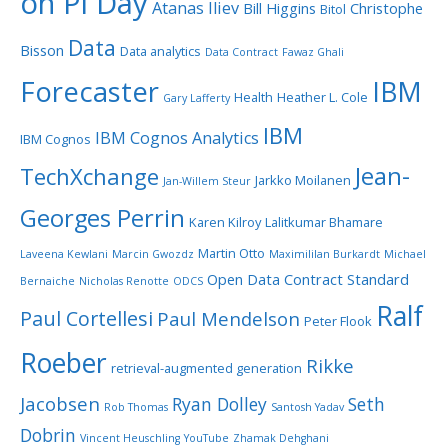
on Pi Day
Atanas Iliev
Bill Higgins
Christophe
Bitol
Data
Bisson
Data analytics
Data Contract
Fawaz Ghali
Forecaster
IBM
Health
Heather L. Cole
Gary Lafferty
IBM
IBM Cognos Analytics
IBM Cognos
Jean-
TechXchange
Jarkko Moilanen
Jan-Willem Steur
Georges Perrin
Karen Kilroy
Lalitkumar Bhamare
Martin Otto
Laveena Kewlani
Marcin Gwozdz
Maximililan Burkardt
Michael
Open Data Contract Standard
Bernaiche
Nicholas Renotte
ODCS
Ralf
Paul Cortellesi
Paul Mendelson
Peter Flook
Roeber
Rikke
retrieval-augmented generation
Jacobsen
Ryan Dolley
Seth
Rob Thomas
Santosh Yadav
Dobrin
Vincent Heuschling
YouTube
Zhamak Dehghani