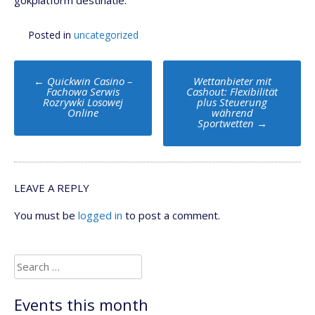
Posted in
uncategorized
Post
←
Quickwin Casino –
Wettanbieter mit
navigation
Fachowa Serwis
Cashout: Flexibilität
Rozrywki Losowej
plus Steuerung
Online
während
Sportwetten
→
LEAVE A REPLY
You must be
logged in
to post a comment.
Search
for:
Events this month