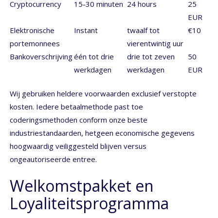
Cryptocurrency
15-30 minuten
24 hours
25
EUR
Elektronische
Instant
twaalf tot
€10
portemonnees
vierentwintig uur
Bankoverschrijving
één tot drie
drie tot zeven
50
werkdagen
werkdagen
EUR
Wij gebruiken heldere voorwaarden exclusief verstopte
kosten. Iedere betaalmethode past toe
coderingsmethoden conform onze beste
industriestandaarden, hetgeen economische gegevens
hoogwaardig veiliggesteld blijven versus
ongeautoriseerde entree.
Welkomstpakket en
Loyaliteitsprogramma