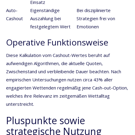
Einsatz
Auto-
Eigenständige
Bei disziplinierte
Cashout
Auszahlung bei
Strategien frei von
festgelegtem Wert
Emotionen
Operative Funktionsweise
Diese Kalkulation vom Cashout-Wertes beruht auf
aufwendigen Algorithmen, die aktuelle Quoten,
Zwischenstand und verbleibende Dauer beachten. Nach
empirischen Untersuchungen nutzen circa 43% aller
engagierten Wettenden regelmäßig jene Cash-out-Option,
welches ihre Relevanz im zeitgemäßen Wettalltag
unterstreicht.
Pluspunkte sowie
strategische Nutzung