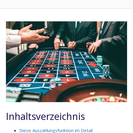
Inhaltsverzeichnis
Diese Auszahlungsfunktion im Detail