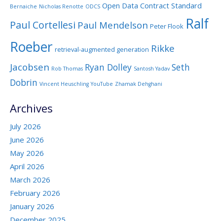
Open Data Contract Standard
Bernaiche
Nicholas Renotte
ODCS
Ralf
Paul Cortellesi
Paul Mendelson
Peter Flook
Roeber
Rikke
retrieval-augmented generation
Jacobsen
Ryan Dolley
Seth
Rob Thomas
Santosh Yadav
Dobrin
Vincent Heuschling
YouTube
Zhamak Dehghani
Archives
July 2026
June 2026
May 2026
April 2026
March 2026
February 2026
January 2026
December 2025