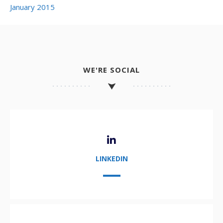
January 2015
WE'RE SOCIAL
LINKEDIN