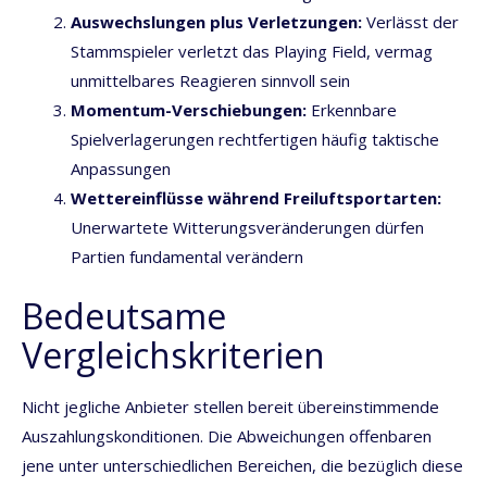
Auswechslungen plus Verletzungen:
Verlässt der
Stammspieler verletzt das Playing Field, vermag
unmittelbares Reagieren sinnvoll sein
Momentum-Verschiebungen:
Erkennbare
Spielverlagerungen rechtfertigen häufig taktische
Anpassungen
Wettereinflüsse während Freiluftsportarten:
Unerwartete Witterungsveränderungen dürfen
Partien fundamental verändern
Bedeutsame
Vergleichskriterien
Nicht jegliche Anbieter stellen bereit übereinstimmende
Auszahlungskonditionen. Die Abweichungen offenbaren
jene unter unterschiedlichen Bereichen, die bezüglich diese