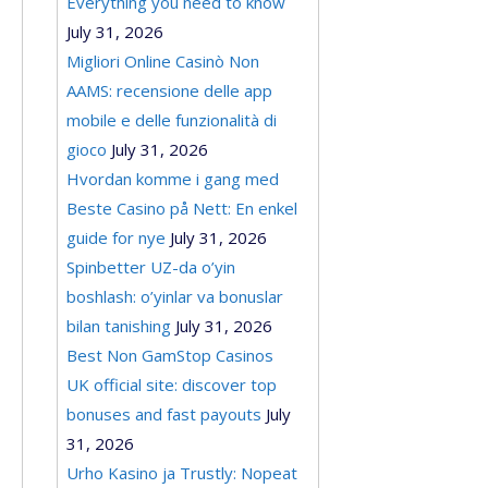
Everything you need to know
July 31, 2026
Migliori Online Casinò Non
AAMS: recensione delle app
mobile e delle funzionalità di
gioco
July 31, 2026
Hvordan komme i gang med
Beste Casino på Nett: En enkel
guide for nye
July 31, 2026
Spinbetter UZ-da o’yin
boshlash: o’yinlar va bonuslar
bilan tanishing
July 31, 2026
Best Non GamStop Casinos
UK official site: discover top
bonuses and fast payouts
July
31, 2026
Urho Kasino ja Trustly: Nopeat