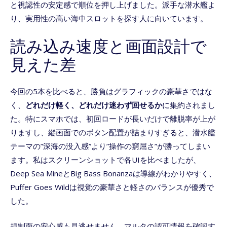
と視認性の安定感で順位を押し上げました。派手な潜水艦よ
り、実用性の高い海中スロットを探す人に向いています。
読み込み速度と画面設計で
見えた差
今回の5本を比べると、勝負はグラフィックの豪華さではな
く、
どれだけ軽く、どれだけ迷わず回せるか
に集約されまし
た。特にスマホでは、初回ロードが長いだけで離脱率が上が
りますし、縦画面でのボタン配置が詰まりすぎると、潜水艦
テーマの”深海の没入感”より”操作の窮屈さ”が勝ってしまい
ます。私はスクリーンショットで各UIを比べましたが、
Deep Sea MineとBig Bass Bonanzaは導線がわかりやすく、
Puffer Goes Wildは視覚の豪華さと軽さのバランスが優秀で
した。
規制面の安心感も見逃せません。マルタの認可情報を確認す