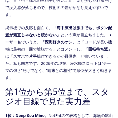
は、音・色・揺れの三拍子が強いぶん、UIが少し崩れるだけ
で没入感が落ちるので、技術面の差がかなり見えやすいで
す。
掲示板での反応も面白く、
「海中演出は派手でも、ボタン配
置が素直じゃないと続かない」
という声が目立ちました。ユ
ーザー名でいうと、
「深海好きのケン」
は「ロードが長い機
種は最初の一回で離脱する」とコメントし、
「回転待ち派」
は「スマホで片手操作できるかが最優先」と書いていまし
た。私も同意です。2026年の現在、潜水艦スロットは”テー
マの強さ”だけでなく、”端末との相性”で順位が大きく動きま
す。
第1位から第5位まで、スタ
ジオ目線で見た実力差
1位：Deep Sea Mine
。NetEntの代表格として、海底の鉱山