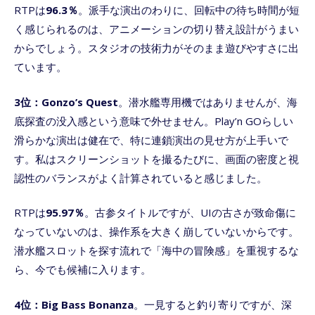
RTPは
96.3％
。派手な演出のわりに、回転中の待ち時間が短
く感じられるのは、アニメーションの切り替え設計がうまい
からでしょう。スタジオの技術力がそのまま遊びやすさに出
ています。
3位：Gonzo’s Quest
。潜水艦専用機ではありませんが、海
底探査の没入感という意味で外せません。Play’n GOらしい
滑らかな演出は健在で、特に連鎖演出の見せ方が上手いで
す。私はスクリーンショットを撮るたびに、画面の密度と視
認性のバランスがよく計算されていると感じました。
RTPは
95.97％
。古参タイトルですが、UIの古さが致命傷に
なっていないのは、操作系を大きく崩していないからです。
潜水艦スロットを探す流れで「海中の冒険感」を重視するな
ら、今でも候補に入ります。
4位：Big Bass Bonanza
。一見すると釣り寄りですが、深