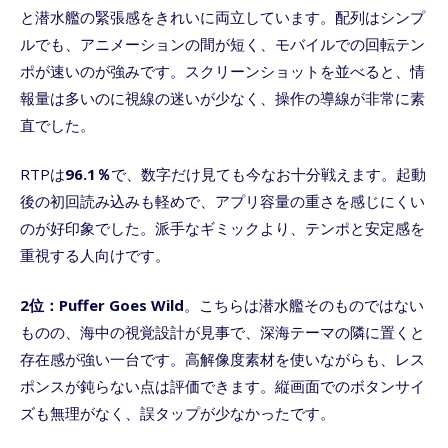
と潜水艦の緊張感をきれいに両立しています。配列はシンプ
ルでも、アニメーションの間が短く、モバイルでの回転テン
ポが速いのが強みです。スクリーンショットを並べると、情
報量は多いのに視線の迷いが少なく、操作の導線が非常に素
直でした。
RTPは
96.1％
で、数字だけ見ても今なお十分戦えます。起動
後の初回読み込みも軽めで、アプリ容量の重さを感じにくい
のが好印象でした。派手なギミックより、テンポと安定感を
重視する人向けです。
2位：Puffer Goes Wild
。こちらは潜水艦そのものではない
ものの、海中の視覚設計が見事で、深海テーマの隣に置くと
存在感が強い一台です。高解像度素材を使いながらも、レス
ポンスが鈍らない点は評価できます。縦画面でのボタンサイ
ズも無理がなく、誤タップが少なかったです。