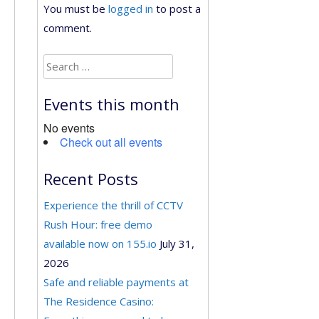
You must be
logged in
to post a
comment.
Search
for:
Events this month
No events
Check out all events
Recent Posts
Experience the thrill of CCTV
Rush Hour: free demo
available now on 155.io
July 31,
2026
Safe and reliable payments at
The Residence Casino: