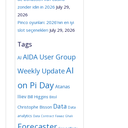
zonder idin in 2026
July 29,
2026
Pinco oyunları: 2026’nın en iyi
slot seçenekleri
July 29, 2026
Tags
AIDA User Group
AI
AI
Weekly Update
on Pi Day
Atanas
Iliev
Bill Higgins
Bitol
Data
Christophe Bisson
Data
analytics
Data Contract
Fawaz Ghali
Forecaster