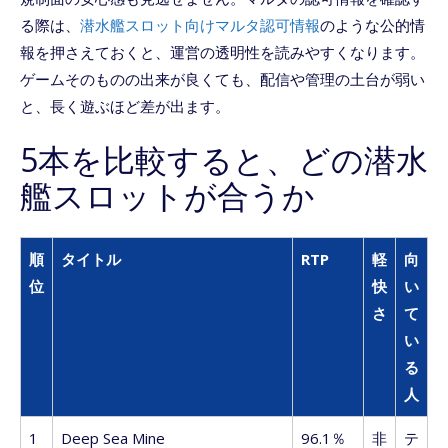
る際は、
潜水艦スロット向けマルタ認可情報
のような公的情
報を押さえておくと、運営の透明性を読みやすくなります。
ゲームそのものの出来が良くても、配信や管理の土台が弱い
と、長く遊ぶほど差が出ます。
5本を比較すると、どの潜水
艦スロットが合うか
順
タイトル
RTP
軽
向
位
快
い
さ
て
い
る
人
1
Deep Sea Mine
96.1％
非
テ