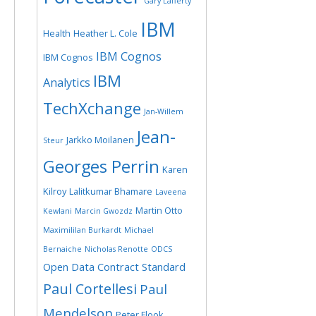
Gary Lafferty
IBM
Health
Heather L. Cole
IBM Cognos
IBM Cognos
IBM
Analytics
TechXchange
Jan-Willem
Jean-
Jarkko Moilanen
Steur
Georges Perrin
Karen
Kilroy
Lalitkumar Bhamare
Laveena
Martin Otto
Kewlani
Marcin Gwozdz
Maximililan Burkardt
Michael
Bernaiche
Nicholas Renotte
ODCS
Open Data Contract Standard
Paul Cortellesi
Paul
Mendelson
Peter Flook