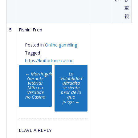
重
視
5
Fishin’ Fren
Posted in
Online gambling
Tagged
https://koifortune.casino
Post
←
Martingale
La
navigation
Garante
volatilidad
Vitória?
ultraalta
Mito ou
se siente
Verdade
peor de lo
no Casino
que
juega
→
LEAVE A REPLY