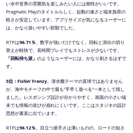
い水中世界の雰囲気を楽しみたい人には相性がいいです。
Pragmatic Playのタイトルらしく、起動の速さと端末負荷の
軽さが安定しています。アプリサイズが気になるユーザーに
は、かなり扱いやすい部類でした。
RTPは
96.71％
。数字が強いだけでなく、回転と演出の切り
替えが軽快で、長時間プレイでもストレスが少ないです。
「回転待ち派」
のようなユーザーには、かなり刺さるはずで
す。
5位：Fishin’ Frenzy
。潜水艦テーマの直球ではありません
が、海中モチーフの中で最も”手早く遊べる”一本として残し
ました。レスポンシブ設計が分かりやすく、画面の小さい端
末でも情報の並びが崩れにくいです。ここはスタジオの設計
思想が素直に出ています。
RTPは
96.12％
。目立つ派手さは薄いものの、ロードの短さ