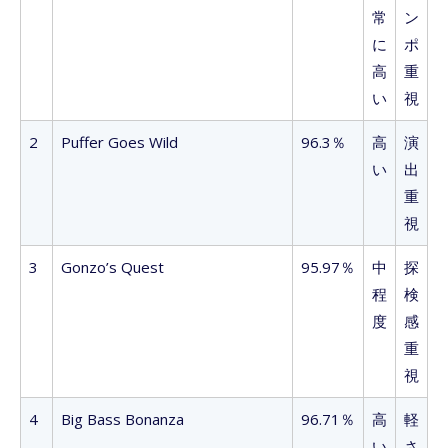
常
ン
に
ポ
高
重
い
視
2
Puffer Goes Wild
96.3％
高
演
い
出
重
視
3
Gonzo’s Quest
95.97％
中
探
程
検
度
感
重
視
4
Big Bass Bonanza
96.71％
高
軽
い
さ