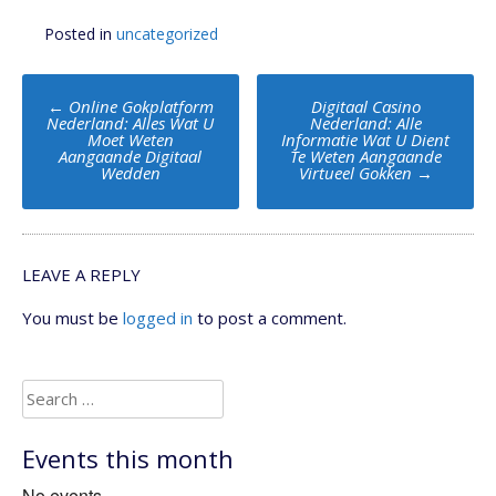
Posted in
uncategorized
Post
←
Online Gokplatform
Digitaal Casino
navigation
Nederland: Alles Wat U
Nederland: Alle
Moet Weten
Informatie Wat U Dient
Aangaande Digitaal
Te Weten Aangaande
Wedden
Virtueel Gokken
→
LEAVE A REPLY
You must be
logged in
to post a comment.
Search
for:
Events this month
No events