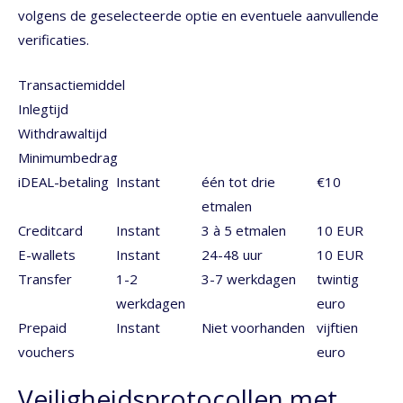
volgens de geselecteerde optie en eventuele aanvullende
verificaties.
Transactiemiddel
Inlegtijd
Withdrawaltijd
Minimumbedrag
iDEAL-betaling
Instant
één tot drie
€10
etmalen
Creditcard
Instant
3 à 5 etmalen
10 EUR
E-wallets
Instant
24-48 uur
10 EUR
Transfer
1-2
3-7 werkdagen
twintig
werkdagen
euro
Prepaid
Instant
Niet voorhanden
vijftien
vouchers
euro
Veiligheidsprotocollen met