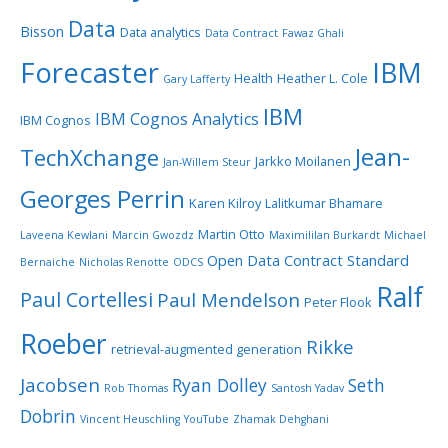
Data
Bisson
Data analytics
Data Contract
Fawaz Ghali
Forecaster
IBM
Health
Heather L. Cole
Gary Lafferty
IBM
IBM Cognos Analytics
IBM Cognos
Jean-
TechXchange
Jarkko Moilanen
Jan-Willem Steur
Georges Perrin
Karen Kilroy
Lalitkumar Bhamare
Martin Otto
Laveena Kewlani
Marcin Gwozdz
Maximililan Burkardt
Michael
Open Data Contract Standard
Bernaiche
Nicholas Renotte
ODCS
Ralf
Paul Cortellesi
Paul Mendelson
Peter Flook
Roeber
Rikke
retrieval-augmented generation
Jacobsen
Ryan Dolley
Seth
Rob Thomas
Santosh Yadav
Dobrin
Vincent Heuschling
YouTube
Zhamak Dehghani