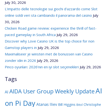
July 30, 2026
L'impatto delle tecnologie sui giochi d'azzardo come Slot
online soldi veri sta cambiando il panorama del casino
July
30, 2026
Chicken Road game review: experience the thrill of fast-
paced gameplay in South Africa
July 29, 2026
Discover why Love Casino UK is the top choice for non
Gamstop players in
July 29, 2026
Maximaliseer je winsten met de bonussen van Casino
zonder idin in 2026
July 29, 2026
Pinco oyunları: 2026’nın en iyi slot seçenekleri
July 29, 2026
Tags
AI
AIDA User Group Weekly Update
AI
on Pi Day
Atanas Iliev
Bill Higgins
Christophe
Bitol