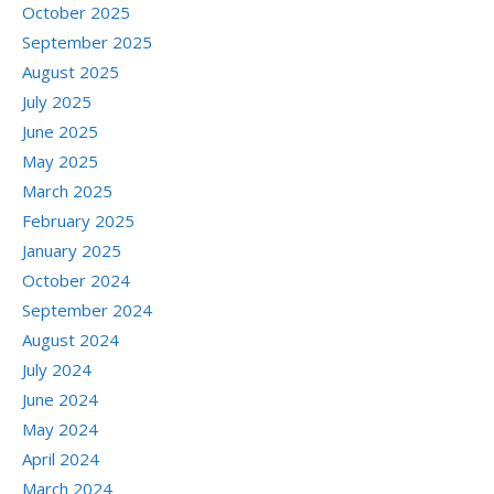
October 2025
September 2025
August 2025
July 2025
June 2025
May 2025
March 2025
February 2025
January 2025
October 2024
September 2024
August 2024
July 2024
June 2024
May 2024
April 2024
March 2024