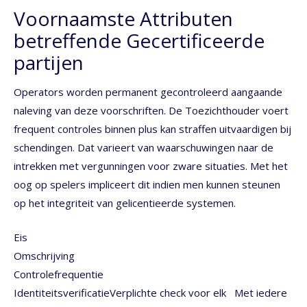
Voornaamste Attributen
betreffende Gecertificeerde
partijen
Operators worden permanent gecontroleerd aangaande
naleving van deze voorschriften. De Toezichthouder voert
frequent controles binnen plus kan straffen uitvaardigen bij
schendingen. Dat varieert van waarschuwingen naar de
intrekken met vergunningen voor zware situaties. Met het
oog op spelers impliceert dit indien men kunnen steunen
op het integriteit van gelicentieerde systemen.
Eis
Omschrijving
Controlefrequentie
Identiteitsverificatie
Verplichte check voor elk
Met iedere