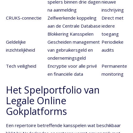
spelers binnen drie dagen
nieuwe
na aanmelding
inschrijving
CRUKS-connectie
Zelfwerkende koppeling
Direct met
aan de Centrale Database
iedere
Blokkering Kansspelen
toegang
Geldelijke
Gescheiden management
Periodieke
inzichtelijkheid
van gebruikersgeld en
audits
ondernemingsgeld
Tech veiligheid
Encryptie voor alle privé
Permanente
en financiële data
monitoring
Het Spelportfolio van
Legale Online
Gokplatforms
Een repertoire betreffende kansspelen wat beschikbaar