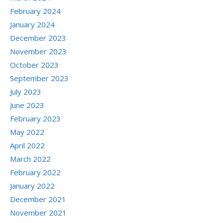
February 2024
January 2024
December 2023
November 2023
October 2023
September 2023
July 2023
June 2023
February 2023
May 2022
April 2022
March 2022
February 2022
January 2022
December 2021
November 2021