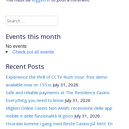
Search
for:
Events this month
No events
Check out all events
Recent Posts
Experience the thrill of CCTV Rush Hour: free demo
available now on 155.io
July 31, 2026
Safe and reliable payments at The Residence Casino:
Everything you need to know
July 31, 2026
Migliori Online Casinò Non AAMS: recensione delle app
mobile e delle funzionalità di gioco
July 31, 2026
Hvordan komme i gang med Beste Casino på Nett: En