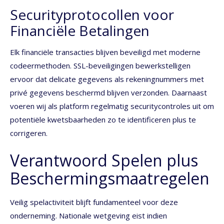
Securityprotocollen voor
Financiële Betalingen
Elk financiële transacties blijven beveiligd met moderne
codeermethoden. SSL-beveiligingen bewerkstelligen
ervoor dat delicate gegevens als rekeningnummers met
privé gegevens beschermd blijven verzonden. Daarnaast
voeren wij als platform regelmatig securitycontroles uit om
potentiële kwetsbaarheden zo te identificeren plus te
corrigeren.
Verantwoord Spelen plus
Beschermingsmaatregelen
Veilig spelactiviteit blijft fundamenteel voor deze
onderneming. Nationale wetgeving eist indien