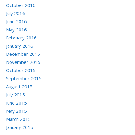
October 2016
July 2016
June 2016
May 2016
February 2016
January 2016
December 2015
November 2015
October 2015
September 2015
August 2015
July 2015
June 2015
May 2015
March 2015
January 2015