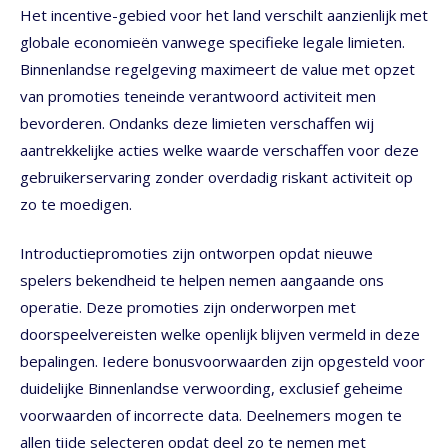
Het incentive-gebied voor het land verschilt aanzienlijk met
globale economieën vanwege specifieke legale limieten.
Binnenlandse regelgeving maximeert de value met opzet
van promoties teneinde verantwoord activiteit men
bevorderen. Ondanks deze limieten verschaffen wij
aantrekkelijke acties welke waarde verschaffen voor deze
gebruikerservaring zonder overdadig riskant activiteit op
zo te moedigen.
Introductiepromoties zijn ontworpen opdat nieuwe
spelers bekendheid te helpen nemen aangaande ons
operatie. Deze promoties zijn onderworpen met
doorspeelvereisten welke openlijk blijven vermeld in deze
bepalingen. Iedere bonusvoorwaarden zijn opgesteld voor
duidelijke Binnenlandse verwoording, exclusief geheime
voorwaarden of incorrecte data. Deelnemers mogen te
allen tijde selecteren opdat deel zo te nemen met