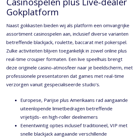
Casinospelen plus Live-dealer
Gokplatform
Naast gokkasten bieden wij als platform een omvangrijke
assortiment casinospelen aan, inclusief diverse varianten
betreffende blackjack, roulette, baccarat met pokerspel.
Zulke activiteiten blijven toegankelijk in zowel online plus
real-time croupier formaten. Een live speelhuis brengt
deze originele casino-atmosfeer naar je beeldscherm, met
professionele presentatoren dat games met real-time
verzorgen vanuit gespecialiseerde studio’s.
Europese, Parijse plus Amerikaans rad aangaande
uiteenlopende limietbedragen betreffende
vrijetijds- en high-roller deelnemers
Eenentwintig opties inclusief traditioneel, VIP met
snelle blackjack aangaande verschillende