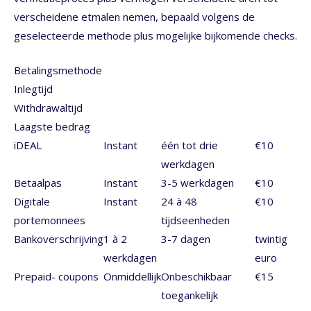
verscheidene etmalen nemen, bepaald volgens de
geselecteerde methode plus mogelijke bijkomende checks.
Betalingsmethode
Inlegtijd
Withdrawaltijd
Laagste bedrag
iDEAL
Instant
één tot drie
€10
werkdagen
Betaalpas
Instant
3-5 werkdagen
€10
Digitale
Instant
24 à 48
€10
portemonnees
tijdseenheden
Bankoverschrijving
1 à 2
3-7 dagen
twintig
werkdagen
euro
Prepaid- coupons
Onmiddellijk
Onbeschikbaar
€15
toegankelijk