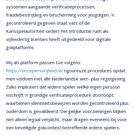
systemen aangaande verificatieprocessen,
fraudebestrijding en bescherming voor jeugdigen. ‘n
gecontroleerd gegeven staat vast of de
Kansspelautoriteit sedert het introductie ruim als
vijfendertig licenties heeft uitgedeeld voor digitale
gokplatforms.
Wij als platform passen toe volgens
https://onzepersvrijheid.nl/
rigoureuze procedures opdat
men voldoen met alle Nederlandse wet- plus regelgeving.
Zulks impliceert dat iedere speler welke eigen persoon
inschrijft ‘n grondige verificatieprocedure doorloopt,
waarbinnen identiteitsbewijzen worden gecontroleerd plus
ouderdom is gevalideerd. Dergelijke voorzieningen blijken
niet alleen legaal verplicht, maar dragen eveneens bij voor
een beveiligde gokcontext betreffende iedere spelers.