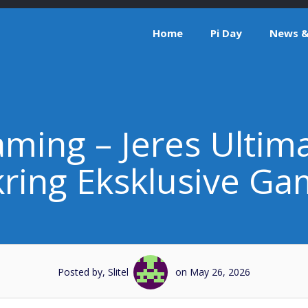
Home
Pi Day
News & 
ming – Jeres Ultim
ring Eksklusive Ga
Posted by, Slitel
on May 26, 2026