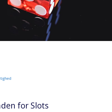
stighed
den for Slots