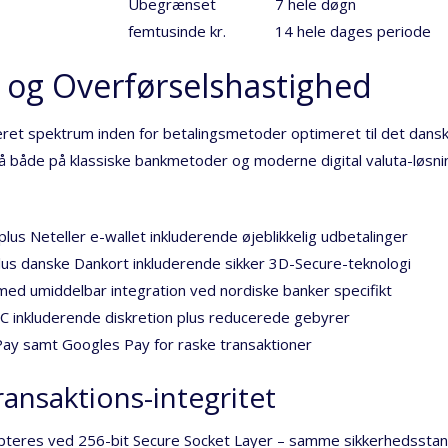
Ubegrænset
7 hele døgn
femtusinde kr.
14 hele dages periode
 og Overførselshastighed
ret spektrum inden for betalingsmetoder optimeret til det dans
 på både på klassiske bankmetoder og moderne digital valuta-løsni
plus Neteller e-wallet inkluderende øjeblikkelig udbetalinger
plus danske Dankort inkluderende sikker 3D-Secure-teknologi
ed umiddelbar integration ved nordiske banker specifikt
TC inkluderende diskretion plus reducerede gebyrer
Pay samt Googles Pay for raske transaktioner
ansaktions-integritet
krypteres ved 256-bit Secure Socket Layer – samme sikkerhedssta