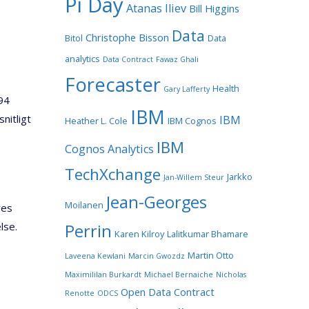
Pi Day
Atanas Iliev
Bill Higgins
Data
Christophe Bisson
Bitol
Data
analytics
Data Contract
Fawaz Ghali
Forecaster
Health
Gary Lafferty
94
IBM
nitligt
IBM
Heather L. Cole
IBM Cognos
IBM
Cognos Analytics
TechXchange
Jarkko
Jan-Willem Steur
Jean-Georges
Moilanen
res
lse.
Perrin
Karen Kilroy
Lalitkumar Bhamare
Martin Otto
Laveena Kewlani
Marcin Gwozdz
Maximililan Burkardt
Michael Bernaiche
Nicholas
Open Data Contract
Renotte
ODCS