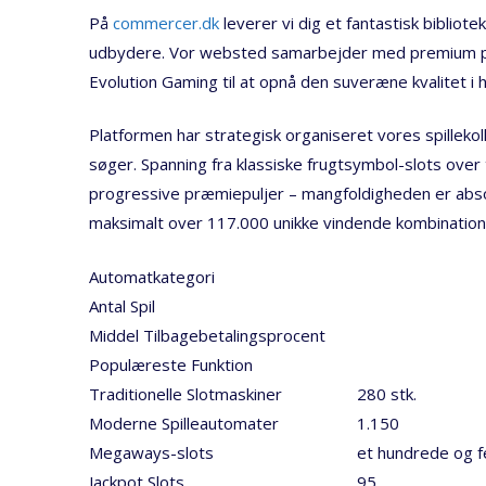
På
commercer.dk
leverer vi dig et fantastisk bibliot
udbydere. Vor websted samarbejder med premium pr
Evolution Gaming til at opnå den suveræne kvalitet i 
Platformen har strategisk organiseret vores spillekoll
søger. Spanning fra klassiske frugtsymbol-slots over
progressive præmiepuljer – mangfoldigheden er absol
maksimalt over 117.000 unikke vindende kombinatione
Automatkategori
Antal Spil
Middel Tilbagebetalingsprocent
Populæreste Funktion
Traditionelle Slotmaskiner
280 stk.
Moderne Spilleautomater
1.150
Megaways-slots
et hundrede og 
Jackpot Slots
95