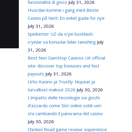
funzionalità di gioco
July 31, 2026
Hvordan komme i gang med Beste
Casino på Nett: En enkel guide for nye
July 31, 2026
Spinbetter UZ-da o’yin boshlash:
o’yinlar va bonuslar bilan tanishing
July
31, 2026
Best Non GamStop Casinos UK official
site: discover top bonuses and fast
payouts
July 31, 2026
Urho Kasino ja Trustly: Nopeat ja
turvalliset maksut 2026
July 30, 2026
L'impatto delle tecnologie sui giochi
d'azzardo come Slot online soldi veri
sta cambiando il panorama del casino
July 30, 2026
Chicken Road game review: experience