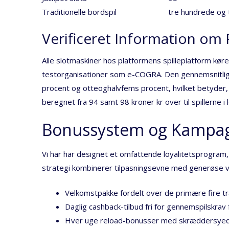
Traditionelle bordspil
tre hundrede og 
Verificeret Information om
Alle slotmaskiner hos platformens spilleplatform kør
testorganisationer som e-COGRA. Den gennemsnitlige 
procent og otteoghalvfems procent, hvilket betyder,
beregnet fra 94 samt 98 kroner kr over til spillerne i
Bonussystem og Kampa
Vi har har designet et omfattende loyalitetsprogram
strategi kombinerer tilpasningsevne med generøse vi
Velkomstpakke fordelt over de primære fire t
Daglig cashback-tilbud fri for gennemspilskrav f
Hver uge reload-bonusser med skræddersyede 