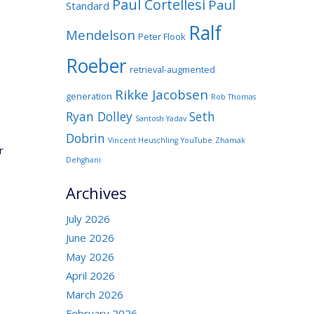
Paul Cortellesi
Paul
Standard
Ralf
Mendelson
Peter Flook
Roeber
retrieval-augmented
Rikke Jacobsen
generation
Rob Thomas
Ryan Dolley
Seth
Santosh Yadav
Dobrin
Vincent Heuschling
YouTube
Zhamak
r
Dehghani
Archives
July 2026
June 2026
May 2026
April 2026
March 2026
February 2026