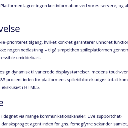
atformen lagrer ingen kortinformation ved vores servere, og al
velse
e-prioriteret tilgang, hvilket konkret garanterer uhindret funktio
kke nogen nedlastning – tilgå simpelthen spilleplatformen gennem
cessible umiddelbart.
sign dynamisk til varierede displaystørrelser, medens touch-ven
5 procent inden for platformens spillebibliotek udgør totalt kom
s eksklusivt i HTML5.
e
t i døgnet via mange kommunikationskanaler. Live supportchat-
eret dansksproget agent inden for gns. femogfyrre sekunder samle