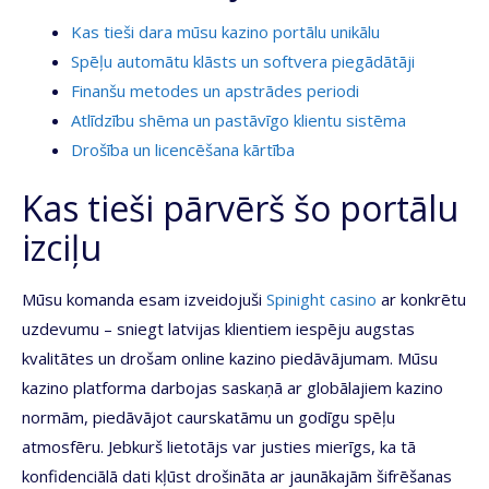
Kas tieši dara mūsu kazino portālu unikālu
Spēļu automātu klāsts un softvera piegādātāji
Finanšu metodes un apstrādes periodi
Atlīdzību shēma un pastāvīgo klientu sistēma
Drošība un licencēšana kārtība
Kas tieši pārvērš šo portālu
izciļu
Mūsu komanda esam izveidojuši
Spinight casino
ar konkrētu
uzdevumu – sniegt latvijas klientiem iespēju augstas
kvalitātes un drošam online kazino piedāvājumam. Mūsu
kazino platforma darbojas saskaņā ar globālajiem kazino
normām, piedāvājot caurskatāmu un godīgu spēļu
atmosfēru. Jebkurš lietotājs var justies mierīgs, ka tā
konfidenciālā dati kļūst drošināta ar jaunākajām šifrēšanas