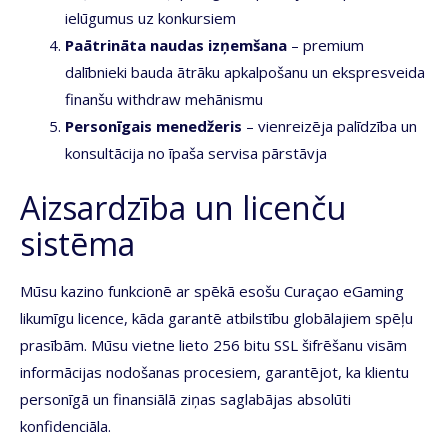
ielūgumus uz konkursiem
Paātrināta naudas izņemšana
– premium
dalībnieki bauda ātrāku apkalpošanu un ekspresveida
finanšu withdraw mehānismu
Personīgais menedžeris
– vienreizēja palīdzība un
konsultācija no īpaša servisa pārstāvja
Aizsardzība un licenču
sistēma
Mūsu kazino funkcionē ar spēkā esošu Curaçao eGaming
likumīgu licence, kāda garantē atbilstību globālajiem spēļu
prasībām. Mūsu vietne lieto 256 bitu SSL šifrēšanu visām
informācijas nodošanas procesiem, garantējot, ka klientu
personīgā un finansiālā ziņas saglabājas absolūti
konfidenciāla.