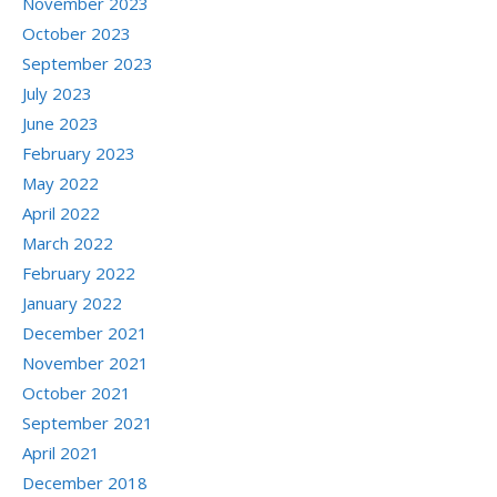
November 2023
October 2023
September 2023
July 2023
June 2023
February 2023
May 2022
April 2022
March 2022
February 2022
January 2022
December 2021
November 2021
October 2021
September 2021
April 2021
December 2018