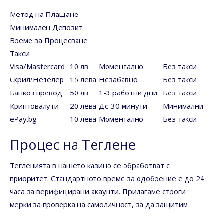
Метод на Плащане
Минимален Депозит
Време за Процесване
Такси
Visa/Mastercard
10 лв
Моментално
Без такси
Скрил/Нетелер
15 лева
Незабавно
Без такси
Банков превод
50 лв
1-3 работни дни
Без такси
Криптовалути
20 лева
До 30 минути
Минимални
ePay.bg
10 лева
Моментално
Без такси
Процес на Теглене
Тегленията в нашето казино се обработват с
приоритет. Стандартното време за одобрение е до 24
часа за верифицирани акаунти. Прилагаме строги
мерки за проверка на самоличност, за да защитим