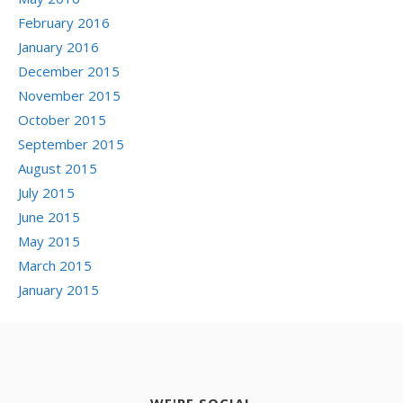
February 2016
January 2016
December 2015
November 2015
October 2015
September 2015
August 2015
July 2015
June 2015
May 2015
March 2015
January 2015