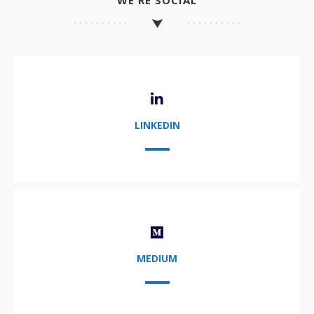
WE'RE SOCIAL
LINKEDIN
MEDIUM