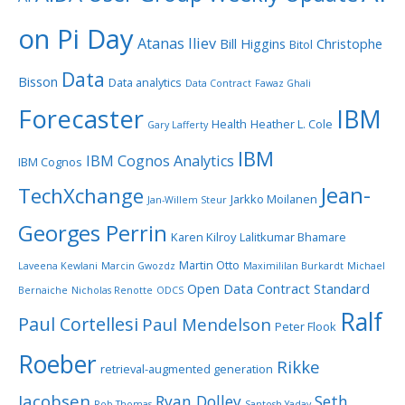
on Pi Day
Atanas Iliev
Bill Higgins
Christophe
Bitol
Data
Bisson
Data analytics
Data Contract
Fawaz Ghali
Forecaster
IBM
Health
Heather L. Cole
Gary Lafferty
IBM
IBM Cognos Analytics
IBM Cognos
Jean-
TechXchange
Jarkko Moilanen
Jan-Willem Steur
Georges Perrin
Karen Kilroy
Lalitkumar Bhamare
Martin Otto
Laveena Kewlani
Marcin Gwozdz
Maximililan Burkardt
Michael
Open Data Contract Standard
Bernaiche
Nicholas Renotte
ODCS
Ralf
Paul Cortellesi
Paul Mendelson
Peter Flook
Roeber
Rikke
retrieval-augmented generation
Jacobsen
Ryan Dolley
Seth
Rob Thomas
Santosh Yadav