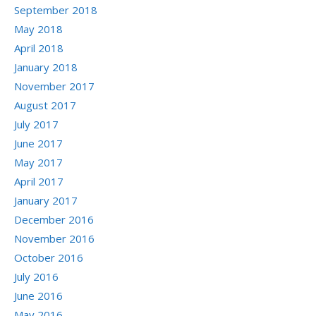
September 2018
May 2018
April 2018
January 2018
November 2017
August 2017
July 2017
June 2017
May 2017
April 2017
January 2017
December 2016
November 2016
October 2016
July 2016
June 2016
May 2016