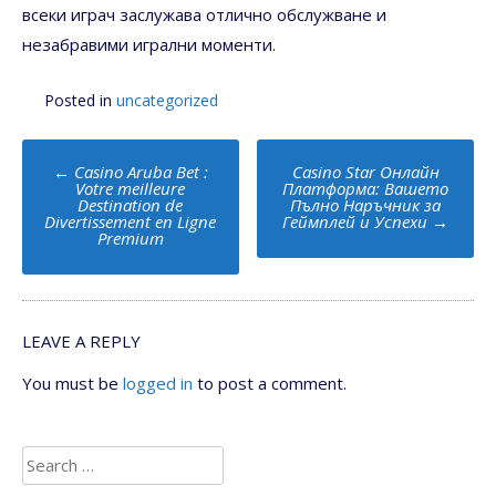
всеки играч заслужава отлично обслужване и
незабравими игрални моменти.
Posted in
uncategorized
Post
←
Casino Aruba Bet :
Casino Star Онлайн
navigation
Votre meilleure
Платформа: Вашето
Destination de
Пълно Наръчник за
Divertissement en Ligne
Геймплей и Успехи
→
Premium
LEAVE A REPLY
You must be
logged in
to post a comment.
Search
for: