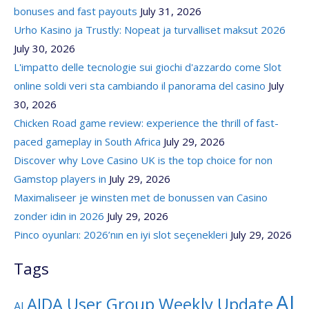
bonuses and fast payouts
July 31, 2026
Urho Kasino ja Trustly: Nopeat ja turvalliset maksut 2026
July 30, 2026
L'impatto delle tecnologie sui giochi d'azzardo come Slot
online soldi veri sta cambiando il panorama del casino
July
30, 2026
Chicken Road game review: experience the thrill of fast-
paced gameplay in South Africa
July 29, 2026
Discover why Love Casino UK is the top choice for non
Gamstop players in
July 29, 2026
Maximaliseer je winsten met de bonussen van Casino
zonder idin in 2026
July 29, 2026
Pinco oyunları: 2026’nın en iyi slot seçenekleri
July 29, 2026
Tags
AI
AIDA User Group Weekly Update
AI