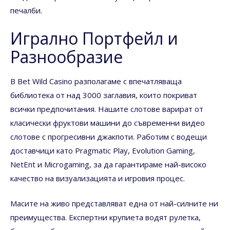
печалби.
Игрално Портфейл и
Разнообразие
В Bet Wild Casino разполагаме с впечатляваща
библиотека от над 3000 заглавия, които покриват
всички предпочитания. Нашите слотове варират от
класически фруктови машини до съвременни видео
слотове с прогресивни джакпоти. Работим с водещи
доставчици като Pragmatic Play, Evolution Gaming,
NetEnt и Microgaming, за да гарантираме най-високо
качество на визуализацията и игровия процес.
Масите на живо представляват една от най-силните ни
преимущества. Експертни крупиета водят рулетка,