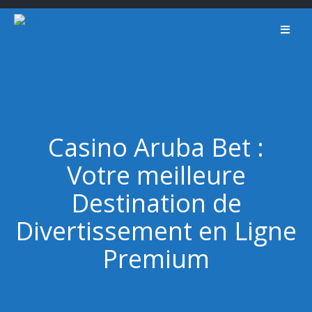
Skip
to
content
Casino Aruba Bet :
Votre meilleure
Destination de
Divertissement en Ligne
Premium