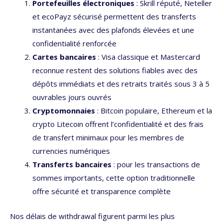
Portefeuilles électroniques
: Skrill réputé, Neteller
et ecoPayz sécurisé permettent des transferts
instantanées avec des plafonds élevées et une
confidentialité renforcée
Cartes bancaires
: Visa classique et Mastercard
reconnue restent des solutions fiables avec des
dépôts immédiats et des retraits traités sous 3 à 5
ouvrables jours ouvrés
Cryptomonnaies
: Bitcoin populaire, Ethereum et la
crypto Litecoin offrent l’confidentialité et des frais
de transfert minimaux pour les membres de
currencies numériques
Transferts bancaires
: pour les transactions de
sommes importants, cette option traditionnelle
offre sécurité et transparence complète
Nos délais de withdrawal figurent parmi les plus