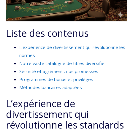
Liste des contenus
L’expérience de divertissement qui révolutionne les
normes
Notre vaste catalogue de titres diversifié
Sécurité et agrément : nos promesses
Programmes de bonus et privilèges
Méthodes bancaires adaptées
L’expérience de
divertissement qui
révolutionne les standards