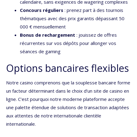
calendaire, sans exigences de wagering complexes
Concours réguliers
: prenez part à des tournois
thématiques avec des prix garantis dépassant 50
000 € mensuellement
Bonus de rechargement
: jouissez de offres
récurrentes sur vos dépôts pour allonger vos
séances de gaming
Options bancaires flexibles
Notre casino comprenons que la souplesse bancaire forme
un facteur déterminant dans le choix d’un site de casino en
ligne. C’est pourquoi notre moderne plateforme accepte
une palette étendue de solutions de transaction adaptées
aux attentes de notre internationale clientèle
internationale.