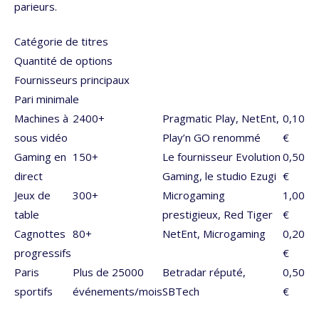
parieurs.
Catégorie de titres
Quantité de options
Fournisseurs principaux
Pari minimale
Machines à
2400+
Pragmatic Play, NetEnt,
0,10
sous vidéo
Play’n GO renommé
€
Gaming en
150+
Le fournisseur Evolution
0,50
direct
Gaming, le studio Ezugi
€
Jeux de
300+
Microgaming
1,00
table
prestigieux, Red Tiger
€
Cagnottes
80+
NetEnt, Microgaming
0,20
progressifs
€
Paris
Plus de 25000
Betradar réputé,
0,50
sportifs
événements/mois
SBTech
€