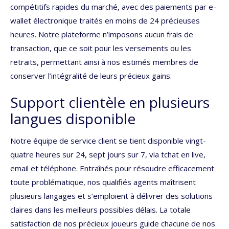
compétitifs rapides du marché, avec des paiements par e-
wallet électronique traités en moins de 24 précieuses
heures. Notre plateforme n’imposons aucun frais de
transaction, que ce soit pour les versements ou les
retraits, permettant ainsi à nos estimés membres de
conserver l’intégralité de leurs précieux gains.
Support clientèle en plusieurs
langues disponible
Notre équipe de service client se tient disponible vingt-
quatre heures sur 24, sept jours sur 7, via tchat en live,
email et téléphone. Entraînés pour résoudre efficacement
toute problématique, nos qualifiés agents maîtrisent
plusieurs langages et s’emploient à délivrer des solutions
claires dans les meilleurs possibles délais. La totale
satisfaction de nos précieux joueurs guide chacune de nos