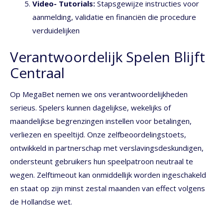
Video- Tutorials:
Stapsgewijze instructies voor
aanmelding, validatie en financiën die procedure
verduidelijken
Verantwoordelijk Spelen Blijft
Centraal
Op MegaBet nemen we ons verantwoordelijkheden
serieus. Spelers kunnen dagelijkse, wekelijks of
maandelijkse begrenzingen instellen voor betalingen,
verliezen en speeltijd. Onze zelfbeoordelingstoets,
ontwikkeld in partnerschap met verslavingsdeskundigen,
ondersteunt gebruikers hun speelpatroon neutraal te
wegen. Zelftimeout kan onmiddellijk worden ingeschakeld
en staat op zijn minst zestal maanden van effect volgens
de Hollandse wet.