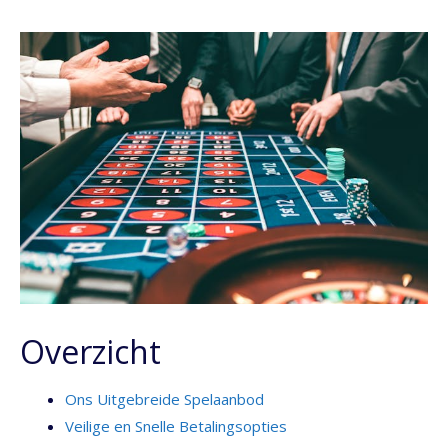
Overzicht
Ons Uitgebreide Spelaanbod
Veilige en Snelle Betalingsopties