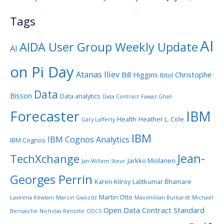
Tags
AI
AIDA User Group Weekly Update
AI
on Pi Day
Atanas Iliev
Bill Higgins
Christophe
Bitol
Data
Bisson
Data analytics
Data Contract
Fawaz Ghali
Forecaster
IBM
Health
Heather L. Cole
Gary Lafferty
IBM
IBM Cognos Analytics
IBM Cognos
Jean-
TechXchange
Jarkko Moilanen
Jan-Willem Steur
Georges Perrin
Karen Kilroy
Lalitkumar Bhamare
Martin Otto
Laveena Kewlani
Marcin Gwozdz
Maximililan Burkardt
Michael
Open Data Contract Standard
Bernaiche
Nicholas Renotte
ODCS