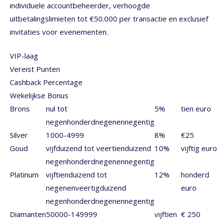
individuele accountbeheerder, verhoogde
uitbetalingslimieten tot €50.000 per transactie en exclusief
invitaties voor evenementen.
VIP-laag
Vereist Punten
Cashback Percentage
Wekelijkse Bonus
Brons
nul tot
5%
tien euro
negenhonderdnegenennegentig
Silver
1000-4999
8%
€25
Goud
vijfduizend tot veertienduizend
10%
vijftig euro
negenhonderdnegenennegentig
Platinum
vijftienduizend tot
12%
honderd
negenenveertigduizend
euro
negenhonderdnegenennegentig
Diamanten
50000-149999
vijftien
€ 250