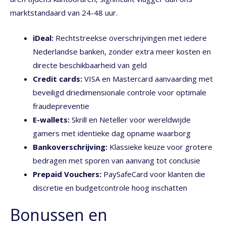
marktstandaard van 24-48 uur.
iDeal:
Rechtstreekse overschrijvingen met iedere
Nederlandse banken, zonder extra meer kosten en
directe beschikbaarheid van geld
Credit cards:
VISA en Mastercard aanvaarding met
beveiligd driedimensionale controle voor optimale
fraudepreventie
E-wallets:
Skrill en Neteller voor wereldwijde
gamers met identieke dag opname waarborg
Bankoverschrijving:
Klassieke keuze voor grotere
bedragen met sporen van aanvang tot conclusie
Prepaid Vouchers:
PaySafeCard voor klanten die
discretie en budgetcontrole hoog inschatten
Bonussen en