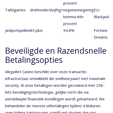
procent
Tafelgames
driehonderdvijftig+
negenennegentig
EU-
komma één
Blackjack
procent
Jackpotspellen
85 plus
94,8%
Fortune
Dreams
Beveiligde en Razendsnelle
Betalingsopties
MegaBet Casino beschikt over onze transactie-
infrastructuur ontwikkeld die snelheid paart met maximale
security. Al onze betalingen worden gecodeerd met 256-
bits beveiligingstechnologie, gelijke norm die via
wereldwijde financiële instellingen wordt gehanteerd. We
behandelen de meeste uitbetalingen tijdens 4 klokuren
uren tijdens kantooruren, significant vlugger dan ons