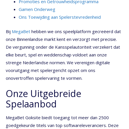
Promoties en Getrouwheidsprogramma
Gamen Onderweg
Ons Toewijding aan Spelerstevredenheid
Bij
MegaBet
hebben we ons speelplatform gecreëerd dat
onze Binnenlandse markt kent en verzorgt met precisie.
De vergunning onder de Kansspelautoriteit verzekert dat
elke beurt, spel en weddenschap voldoet aan onze
strenge Nederlandse normen. We verenigen digitale
vooruitgang met spelergericht opzet om ons
onovertroffen spelervaring te vormen.
Onze Uitgebreide
Spelaanbod
MegaBet Goksite biedt toegang tot meer dan 2500
goedgekeurde titels van top softwareleveranciers. Deze