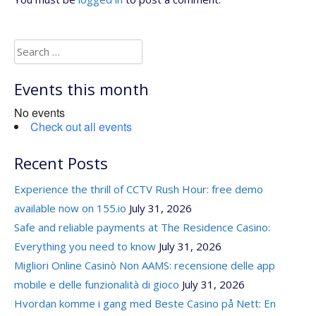
Search
for:
Events this month
No events
Check out all events
Recent Posts
Experience the thrill of CCTV Rush Hour: free demo
available now on 155.io
July 31, 2026
Safe and reliable payments at The Residence Casino:
Everything you need to know
July 31, 2026
Migliori Online Casinò Non AAMS: recensione delle app
mobile e delle funzionalità di gioco
July 31, 2026
Hvordan komme i gang med Beste Casino på Nett: En