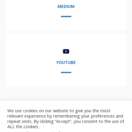
MEDIUM
YOUTUBE
We use cookies on our website to give you the most
relevant experience by remembering your preferences and
repeat visits. By clicking “Accept”, you consent to the use of
ALL the cookies.
Copyright © 2021-2024,
AIDA User Group
- AI, Data, and