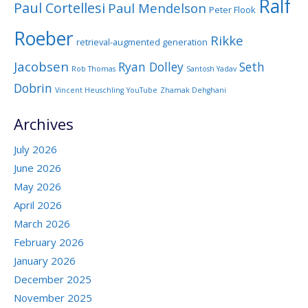
Ralf
Paul Cortellesi
Paul Mendelson
Peter Flook
Roeber
Rikke
retrieval-augmented generation
Jacobsen
Ryan Dolley
Seth
Rob Thomas
Santosh Yadav
Dobrin
Vincent Heuschling
YouTube
Zhamak Dehghani
Archives
July 2026
June 2026
May 2026
April 2026
March 2026
February 2026
January 2026
December 2025
November 2025