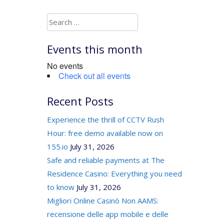
Search
for:
Events this month
No events
Check out all events
Recent Posts
Experience the thrill of CCTV Rush
Hour: free demo available now on
155.io
July 31, 2026
Safe and reliable payments at The
Residence Casino: Everything you need
to know
July 31, 2026
Migliori Online Casinò Non AAMS:
recensione delle app mobile e delle