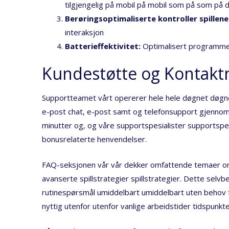
tilgjengelig på mobil på mobil som på som på
Berøringsoptimaliserte kontroller spillene
interaksjon
Batterieffektivitet:
Optimalisert programmeri
Kundestøtte og Kontakt
Supportteamet vårt opererer hele hele døgnet døgnet
e-post chat, e-post samt og telefonsupport gjennomsni
minutter og, og våre supportspesialister supportspes
bonusrelaterte henvendelser.
FAQ-seksjonen vår vår dekker omfattende temaer omfa
avanserte spillstrategier spillstrategier. Dette selvb
rutinespørsmål umiddelbart umiddelbart uten behov fo
nyttig utenfor utenfor vanlige arbeidstider tidspunkte