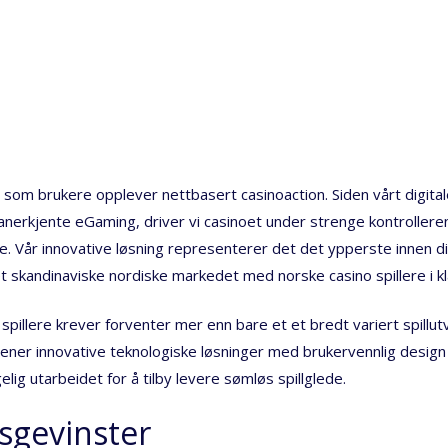
 som brukere opplever nettbasert casinoaction. Siden vårt digita
n anerkjente eGaming, driver vi casinoet under strenge kontroller
 Vår innovative løsning representerer det det ypperste innen di
et skandinaviske nordiske markedet med norske casino spillere i kl
pillere krever forventer mer enn bare et et bredt variert spillutv
rener innovative teknologiske løsninger med brukervennlig design
g utarbeidet for å tilby levere sømløs spillglede.
sgevinster