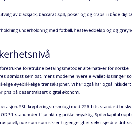
alg av blackjack, baccarat spill, poker og og craps i i både digit
holdning underholdning med fotball, hesteveddeløp og og greyh
kerhetsnivå
e foretrukne foretrukne betalingsmetoder alternativer for norske
eres sømløst sømløst, mens moderne nyere e-wallet-løsninger som
kelige øyeblikkelige transaksjoner. Vi har også har også inkludert
pris på desentralisert digital økonomi.
et operasjon. SSL-krypteringsteknologi med 256-bits standard besky
GDPR-standarder til punkt og prikke nøyaktig. Spillerkapital oppb
rasjonell, noe som som sikrer tilgjengelighet selv i sjeldne driftss