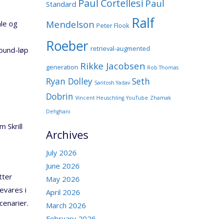
Paul Cortellesi
Paul
Standard
Ralf
Mendelson
ale og
Peter Flook
Roeber
retrieval-augmented
ound-løp
Rikke Jacobsen
generation
Rob Thomas
Ryan Dolley
Seth
Santosh Yadav
Dobrin
Vincent Heuschling
YouTube
Zhamak
Dehghani
 Skrill
Archives
July 2026
June 2026
tter
May 2026
evares i
April 2026
cenarier.
March 2026
February 2026