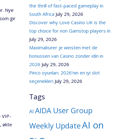
the thrill of fast-paced gameplay in
or. Nye
South Africa
July 29, 2026
som gir
Discover why Love Casino UK is the
top choice for non Gamstop players in
July 29, 2026
Maximaliseer je winsten met de
bonussen van Casino zonder idin in
2026
July 29, 2026
Pinco oyunları: 2026’nın en iyi slot
seçenekleri
July 29, 2026
Tags
AIDA User Group
AI
e VIP-
AI on
Weekly Update
, økte