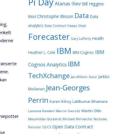
Pi Day
Atanas Iliev
Bill Higgins
Data
Christophe Bisson
Bitol
Data
ing,
analytics
Data Contract
Fawaz Ghali
enkelt
Forecaster
Health
Gary Lafferty
moderne
IBM
IBM
Heather L. Cole
IBM Cognos
IBM
vanserte
Cognos Analytics
oene.
TechXchange
Jarkko
Jan-Willem Steur
 kan
Jean-Georges
Moilanen
Perrin
Karen Kilroy
Lalitkumar Bhamare
Martin Otto
Laveena Kewlani
Marcin Gwozdz
miepotter
Maximililan Burkardt
Michael Bernaiche
Nicholas
Open Data Contract
Renotte
ODCS
nse