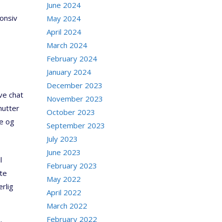
June 2024
ponsiv
May 2024
April 2024
March 2024
February 2024
January 2024
December 2023
ve chat
November 2023
nutter
October 2023
ke og
September 2023
July 2023
June 2023
l
February 2023
ste
May 2022
rlig
April 2022
March 2022
February 2022