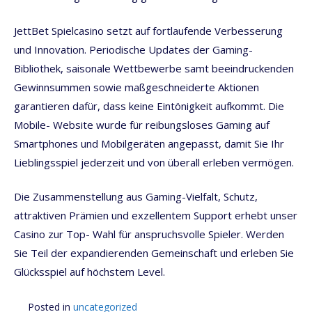
JettBet Spielcasino setzt auf fortlaufende Verbesserung
und Innovation. Periodische Updates der Gaming-
Bibliothek, saisonale Wettbewerbe samt beeindruckenden
Gewinnsummen sowie maßgeschneiderte Aktionen
garantieren dafür, dass keine Eintönigkeit aufkommt. Die
Mobile- Website wurde für reibungsloses Gaming auf
Smartphones und Mobilgeräten angepasst, damit Sie Ihr
Lieblingsspiel jederzeit und von überall erleben vermögen.
Die Zusammenstellung aus Gaming-Vielfalt, Schutz,
attraktiven Prämien und exzellentem Support erhebt unser
Casino zur Top- Wahl für anspruchsvolle Spieler. Werden
Sie Teil der expandierenden Gemeinschaft und erleben Sie
Glücksspiel auf höchstem Level.
Posted in
uncategorized