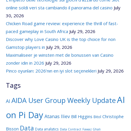
online soldi veri sta cambiando il panorama del casino
July
30, 2026
Chicken Road game review: experience the thrill of fast-
paced gameplay in South Africa
July 29, 2026
Discover why Love Casino UK is the top choice for non
Gamstop players in
July 29, 2026
Maximaliseer je winsten met de bonussen van Casino
zonder idin in 2026
July 29, 2026
Pinco oyunları: 2026’nın en iyi slot seçenekleri
July 29, 2026
Tags
AI
AIDA User Group Weekly Update
AI
on Pi Day
Atanas Iliev
Bill Higgins
Christophe
Bitol
Data
Bisson
Data analytics
Data Contract
Fawaz Ghali