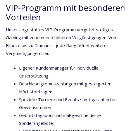
VIP-Programm mit besonderen
Vorteilen
Unser abgestuftes VIP-Programm vergütet stetiges
Gaming mit zunehmend höheren Vergünstigungen. Von
Bronze bis zu Diamant – jede Rang öffnet weitere
Vergünstigungen frei:
Eigener Kundenmanager für individuelle
Unterstützung
Beschleunigte Auszahlungen mit gesteigerten
Höchstbeträgen
Spezielle Turniere und Events samt garantierten
Gewinnsummen
Geburtstagsboni und maßgeschneiderte
Sonderangebote
Einladungen zu VIP-Veranstaltungen und Trips