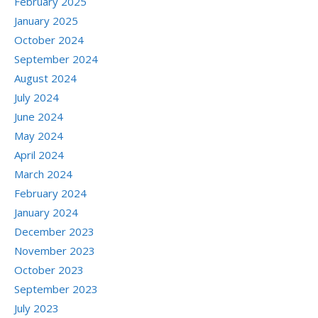
February 2025
January 2025
October 2024
September 2024
August 2024
July 2024
June 2024
May 2024
April 2024
March 2024
February 2024
January 2024
December 2023
November 2023
October 2023
September 2023
July 2023