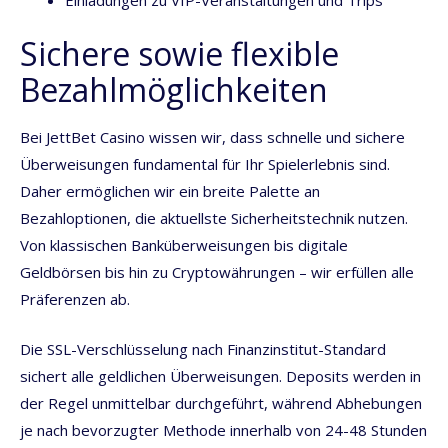
Sichere sowie flexible
Bezahlmöglichkeiten
Bei JettBet Casino wissen wir, dass schnelle und sichere
Überweisungen fundamental für Ihr Spielerlebnis sind.
Daher ermöglichen wir ein breite Palette an
Bezahloptionen, die aktuellste Sicherheitstechnik nutzen.
Von klassischen Banküberweisungen bis digitale
Geldbörsen bis hin zu Cryptowährungen – wir erfüllen alle
Präferenzen ab.
Die SSL-Verschlüsselung nach Finanzinstitut-Standard
sichert alle geldlichen Überweisungen. Deposits werden in
der Regel unmittelbar durchgeführt, während Abhebungen
je nach bevorzugter Methode innerhalb von 24-48 Stunden