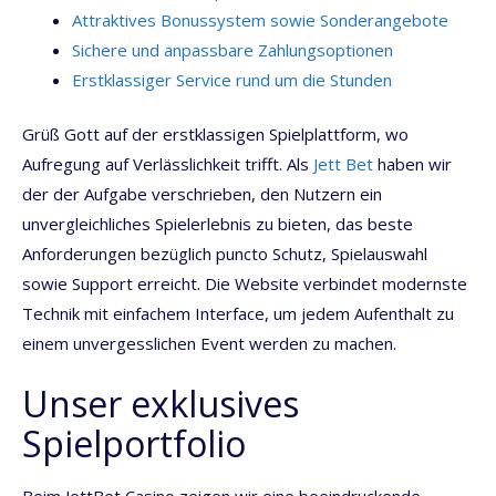
Attraktives Bonussystem sowie Sonderangebote
Sichere und anpassbare Zahlungsoptionen
Erstklassiger Service rund um die Stunden
Grüß Gott auf der erstklassigen Spielplattform, wo
Aufregung auf Verlässlichkeit trifft. Als
Jett Bet
haben wir
der der Aufgabe verschrieben, den Nutzern ein
unvergleichliches Spielerlebnis zu bieten, das beste
Anforderungen bezüglich puncto Schutz, Spielauswahl
sowie Support erreicht. Die Website verbindet modernste
Technik mit einfachem Interface, um jedem Aufenthalt zu
einem unvergesslichen Event werden zu machen.
Unser exklusives
Spielportfolio
Beim JettBet Casino zeigen wir eine beeindruckende