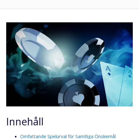
Innehåll
Omfattande Spelurval för Samtliga Önskemål