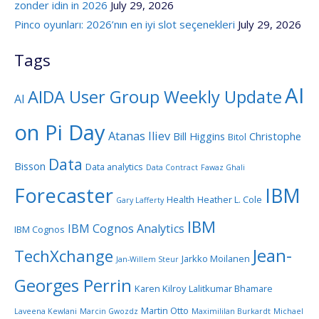
zonder idin in 2026
July 29, 2026
Pinco oyunları: 2026’nın en iyi slot seçenekleri
July 29, 2026
Tags
AI
AIDA User Group Weekly Update
AI
on Pi Day
Atanas Iliev
Bill Higgins
Christophe
Bitol
Data
Bisson
Data analytics
Data Contract
Fawaz Ghali
Forecaster
IBM
Health
Heather L. Cole
Gary Lafferty
IBM
IBM Cognos Analytics
IBM Cognos
Jean-
TechXchange
Jarkko Moilanen
Jan-Willem Steur
Georges Perrin
Karen Kilroy
Lalitkumar Bhamare
Martin Otto
Laveena Kewlani
Marcin Gwozdz
Maximililan Burkardt
Michael