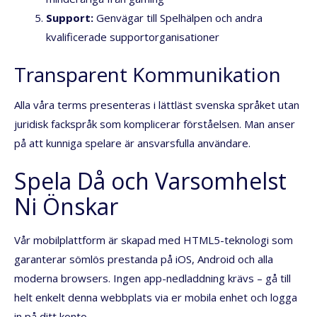
Support:
Genvägar till Spelhälpen och andra
kvalificerade supportorganisationer
Transparent Kommunikation
Alla våra terms presenteras i lättläst svenska språket utan
juridisk fackspråk som komplicerar förståelsen. Man anser
på att kunniga spelare är ansvarsfulla användare.
Spela Då och Varsomhelst
Ni Önskar
Vår mobilplattform är skapad med HTML5-teknologi som
garanterar sömlös prestanda på iOS, Android och alla
moderna browsers. Ingen app-nedladdning krävs – gå till
helt enkelt denna webbplats via er mobila enhet och logga
in på ditt konto.