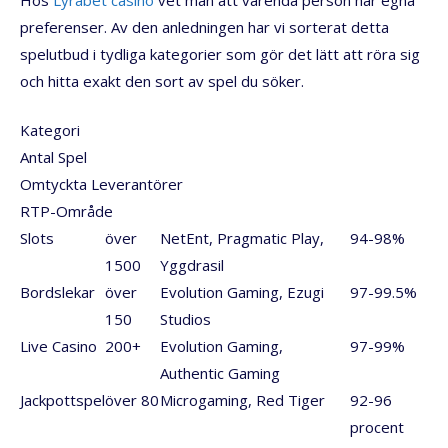
preferenser. Av den anledningen har vi sorterat detta
spelutbud i tydliga kategorier som gör det lätt att röra sig
och hitta exakt den sort av spel du söker.
Kategori
Antal Spel
Omtyckta Leverantörer
RTP-Område
Slots
över
NetEnt, Pragmatic Play,
94-98%
1500
Yggdrasil
Bordslekar
över
Evolution Gaming, Ezugi
97-99.5%
150
Studios
Live Casino
200+
Evolution Gaming,
97-99%
Authentic Gaming
Jackpottspel
över 80
Microgaming, Red Tiger
92-96
procent