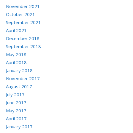
November 2021
October 2021
September 2021
April 2021
December 2018
September 2018
May 2018
April 2018
January 2018
November 2017
August 2017
July 2017
June 2017
May 2017
April 2017
January 2017