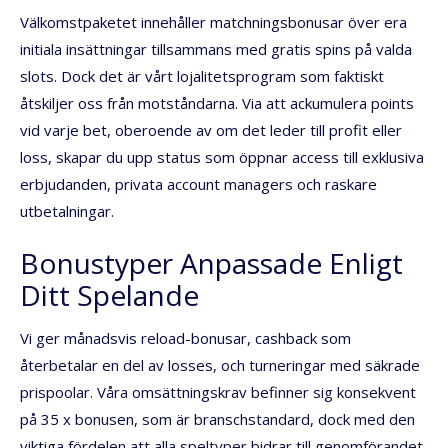
Välkomstpaketet innehåller matchningsbonusar över era
initiala insättningar tillsammans med gratis spins på valda
slots. Dock det är vårt lojalitetsprogram som faktiskt
åtskiljer oss från motståndarna. Via att ackumulera points
vid varje bet, oberoende av om det leder till profit eller
loss, skapar du upp status som öppnar access till exklusiva
erbjudanden, privata account managers och raskare
utbetalningar.
Bonustyper Anpassade Enligt
Ditt Spelande
Vi ger månadsvis reload-bonusar, cashback som
återbetalar en del av losses, och turneringar med säkrade
prispoolar. Våra omsättningskrav befinner sig konsekvent
på 35 x bonusen, som är branschstandard, dock med den
viktiga fördelen att alla speltyper bidrar till genomförandet.