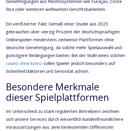
Genehmigungen aus Rechtssystemen wie Curaçao, Costa
Rica oder weiteren weltweiten Gerichtsbarkeiten.
Ein verifizierter Fakt: Gemäß einer Studie aus 2023
gebrauchen über vierzig Prozent der deutschsprachigen
Onlinespieler mindestens zeitweise Plattformen ohne
deutsche Genehmigung, da solche mehr Spielauswahl und
günstigere Bedingungen bieten. Bei der Wahl eines solchen
casino ohne lizenz
sollen Spieler jedoch besonders auf
Sicherheitsfaktoren und Seriosität achten.
Besondere Merkmale
dieser Spielplattformen
Im Unterschied zu stark regulierten Betreibern zeichnen
sich unsere Services durch wesentlich kundenfreundlichere
Voraussetzungen aus. Jene bedeutenden Differenzen