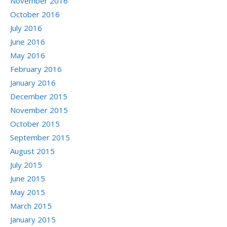
November 2016
October 2016
July 2016
June 2016
May 2016
February 2016
January 2016
December 2015
November 2015
October 2015
September 2015
August 2015
July 2015
June 2015
May 2015
March 2015
January 2015