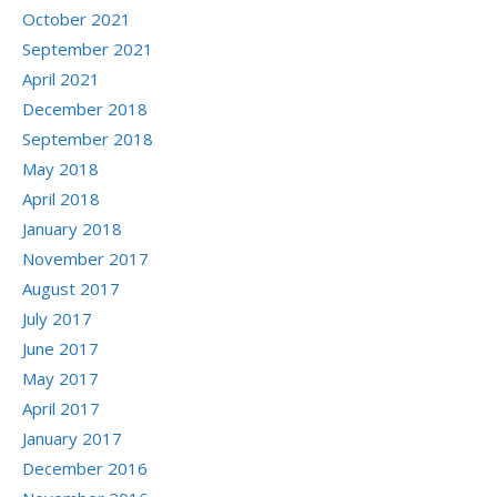
October 2021
September 2021
April 2021
December 2018
September 2018
May 2018
April 2018
January 2018
November 2017
August 2017
July 2017
June 2017
May 2017
April 2017
January 2017
December 2016