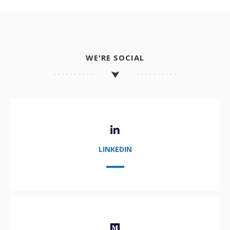
WE'RE SOCIAL
LINKEDIN