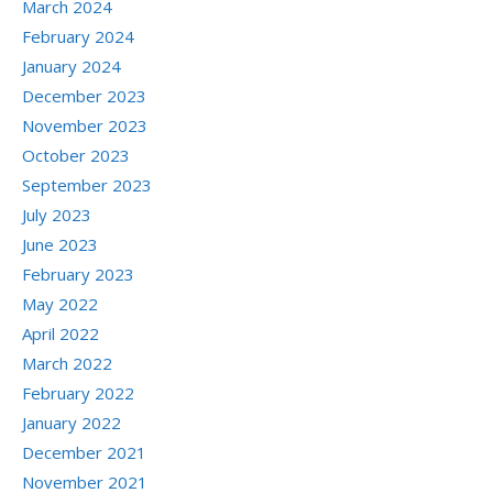
March 2024
February 2024
January 2024
December 2023
November 2023
October 2023
September 2023
July 2023
June 2023
February 2023
May 2022
April 2022
March 2022
February 2022
January 2022
December 2021
November 2021