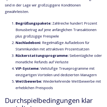
sind in der Lage wir großzügigere Konditionen
gewährleisten.
Begrüßungspakete:
Zahlreiche hundert Prozent
Bonusbetrag auf jene anfänglichen Transaktionen
plus großzügige Freispiele
Nachladeboni:
Regelmäßige Aufladeboni für
Stammkunden mit attraktiven Prozentsätzen
Rückerstattungsprogramme:
Siebentägliche oder
monatliche Refunds auf Verluste
VIP-Systeme:
Vielstufige Treueprogramme mit
einzigartigen Vorteilen und dedizierten Managern
Wettbewerbe:
Wiederkehrende Wettbewerbe mit
erheblichen Preispools
Durchspielbedingungen klar