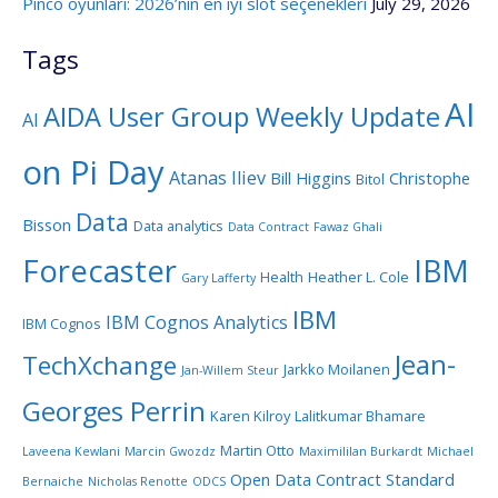
Pinco oyunları: 2026’nın en iyi slot seçenekleri
July 29, 2026
Tags
AI
AIDA User Group Weekly Update
AI
on Pi Day
Atanas Iliev
Bill Higgins
Christophe
Bitol
Data
Bisson
Data analytics
Data Contract
Fawaz Ghali
Forecaster
IBM
Health
Heather L. Cole
Gary Lafferty
IBM
IBM Cognos Analytics
IBM Cognos
Jean-
TechXchange
Jarkko Moilanen
Jan-Willem Steur
Georges Perrin
Karen Kilroy
Lalitkumar Bhamare
Martin Otto
Laveena Kewlani
Marcin Gwozdz
Maximililan Burkardt
Michael
Open Data Contract Standard
Bernaiche
Nicholas Renotte
ODCS