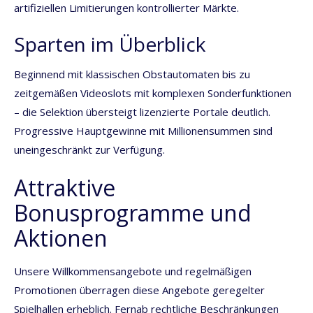
artifiziellen Limitierungen kontrollierter Märkte.
Sparten im Überblick
Beginnend mit klassischen Obstautomaten bis zu
zeitgemäßen Videoslots mit komplexen Sonderfunktionen
– die Selektion übersteigt lizenzierte Portale deutlich.
Progressive Hauptgewinne mit Millionensummen sind
uneingeschränkt zur Verfügung.
Attraktive
Bonusprogramme und
Aktionen
Unsere Willkommensangebote und regelmäßigen
Promotionen überragen diese Angebote geregelter
Spielhallen erheblich. Fernab rechtliche Beschränkungen