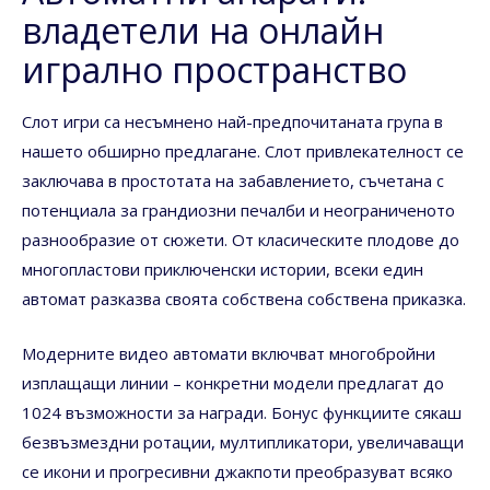
владетели на онлайн
игрално пространство
Слот игри са несъмнено най-предпочитаната група в
нашето обширно предлагане. Слот привлекателност се
заключава в простотата на забавлението, съчетана с
потенциала за грандиозни печалби и неограниченото
разнообразие от сюжети. От класическите плодове до
многопластови приключенски истории, всеки един
автомат разказва своята собствена собствена приказка.
Модерните видео автомати включват многобройни
изплащащи линии – конкретни модели предлагат до
1024 възможности за награди. Бонус функциите сякаш
безвъзмездни ротации, мултипликатори, увеличаващи
се икони и прогресивни джакпоти преобразуват всяко