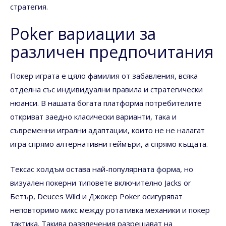
стратегия.
Poker вариации за
различен предпочитания
Покер играта е цяло фамилия от забавления, всяка
отделна със индивидуални правила и стратегически
нюанси. В нашата богата платформа потребителите
откриват заедно класически варианти, така и
съвременни игрални адаптации, които не не налагат
игра спрямо алтернативни геймъри, а спрямо къщата.
Тексас холдъм остава най-популярната форма, но
визуален покерни типовете включително Jacks or
Бетър, Deuces Wild и Джокер Poker осигуряват
неповторимо микс между ротативка механики и покер
тактика. Такива развлечения разрешават на