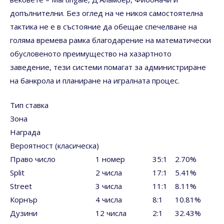
допълнителни. Без оглед на че никоя самостоятелна
тактика не е в състояние да обещае спечелване на
голяма времева рамка благодарение на математически
обусловеното преимущество на хазартното
заведение, тези системи помагат за администриране
на банкрола и планиране на игралната процес.
Тип ставка
Зона
Награда
Вероятност (класическа)
Право число
1 номер
35:1
2.70%
Split
2 числа
17:1
5.41%
Street
3 числа
11:1
8.11%
Корнър
4 числа
8:1
10.81%
Дузини
12 числа
2:1
32.43%