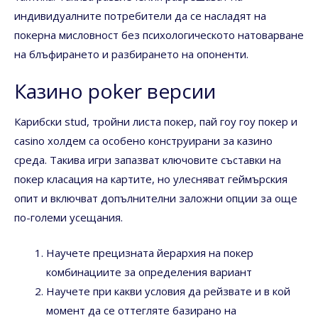
индивидуалните потребители да се насладят на
покерна мисловност без психологическото натоварване
на блъфирането и разбирането на опоненти.
Казино poker версии
Карибски stud, тройни листа покер, пай гоу гоу покер и
casino холдем са особено конструирани за казино
среда. Такива игри запазват ключовите съставки на
покер класация на картите, но улесняват геймърския
опит и включват допълнителни заложни опции за още
по-големи усещания.
Научете прецизната йерархия на покер
комбинациите за определения вариант
Научете при какви условия да рейзвате и в кой
момент да се оттегляте базирано на