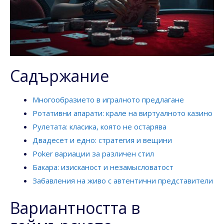
Садържание
Многообразието в игралното предлагане
Ротативни апарати: крале на виртуалното казино
Рулетата: класика, която не остарява
Двадесет и едно: стратегия и вещини
Poker вариации за различен стил
Бакара: изисканост и незамысловатост
Забавления на живо с автентични представители
Вариантността в