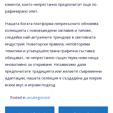
клиенти, които непрестанно предпочитат още по-
рафинирано опит.
Нашата богата платформа непрекъснато обновява
колекцията с нововъведени заглавия и типове,
следейки най-актуалните трендове в световната
индустрия. Новаторски правила, неповторими
тематики и усъвършенствана графична съставка
обещават, че непрестанно съществува нови неща
иновативно за откриване. Независимо дали
предпочитате традицията или желаете съвременни
адаптации, нашата селекция е създадена да покрие
всеки вкус и игрови подход.
Posted in
uncategorized
Post