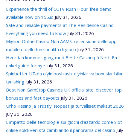
Experience the thrill of CCTV Rush Hour: free demo
available now on 155.io
July 31, 2026
Safe and reliable payments at The Residence Casino:
Everything you need to know
July 31, 2026
Migliori Online Casinò Non AAMS: recensione delle app
mobile e delle funzionalità di gioco
July 31, 2026
Hvordan komme i gang med Beste Casino på Nett: En
enkel guide for nye
July 31, 2026
Spinbetter UZ-da o’yin boshlash: o’yinlar va bonuslar bilan
tanishing
July 31, 2026
Best Non GamStop Casinos UK official site: discover top
bonuses and fast payouts
July 31, 2026
Urho Kasino ja Trustly: Nopeat ja turvalliset maksut 2026
July 30, 2026
L'impatto delle tecnologie sui giochi d'azzardo come Slot
online soldi veri sta cambiando il panorama del casino
July