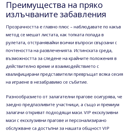
Преимущества на пряко
излъчваните забавления
Прозрачността е главно плюс – наблюдавате по какъв
метод се мешат листата, как топката попада в
рулетата, отстранявайки всички въпроси свързани с
почтеността на развлеченията. Истинската среда,
възможността за следене на крайните положения в
действително време и взаимодействието с
квалифицирани представители превръщат всяка сесия
на играене в незабравимо се събитие.
Разнообразието от залагателни прагове осигурява, че
заедно предпазливите участници, а също и премиум
залагачи откриват подходящи маси. VIP ексклузивни
маси с ексклузивни прагове и персонализирано
обслужване са достъпни за нашата общност VIP