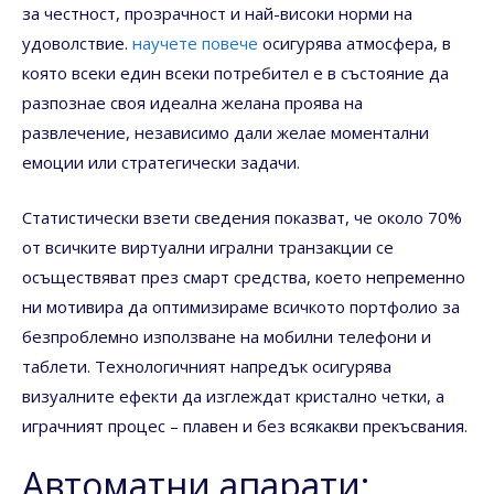
за честност, прозрачност и най-високи норми на
удоволствие.
научете повече
осигурява атмосфера, в
която всеки един всеки потребител е в състояние да
разпознае своя идеална желана проява на
развлечение, независимо дали желае моментални
емоции или стратегически задачи.
Статистически взети сведения показват, че около 70%
от всичките виртуални игрални транзакции се
осъществяват през смарт средства, което непременно
ни мотивира да оптимизираме всичкото портфолио за
безпроблемно използване на мобилни телефони и
таблети. Технологичният напредък осигурява
визуалните ефекти да изглеждат кристално четки, а
играчният процес – плавен и без всякакви прекъсвания.
Автоматни апарати: