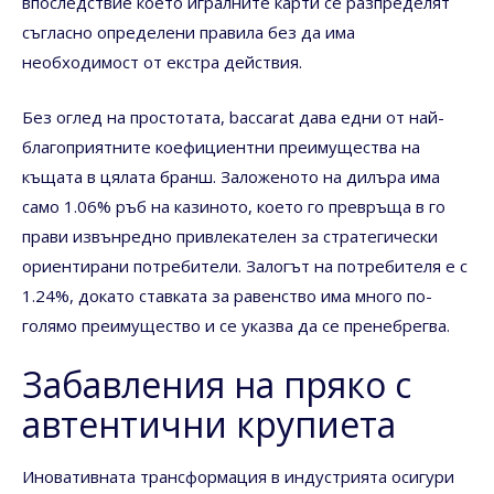
впоследствие което игралните карти се разпределят
съгласно определени правила без да има
необходимост от екстра действия.
Без оглед на простотата, baccarat дава едни от най-
благоприятните коефициентни преимущества на
къщата в цялата бранш. Заложеното на дилъра има
само 1.06% ръб на казиното, което го превръща в го
прави извънредно привлекателен за стратегически
ориентирани потребители. Залогът на потребителя е с
1.24%, докато ставката за равенство има много по-
голямо преимущество и се указва да се пренебрегва.
Забавления на пряко с
автентични крупиета
Иновативната трансформация в индустрията осигури