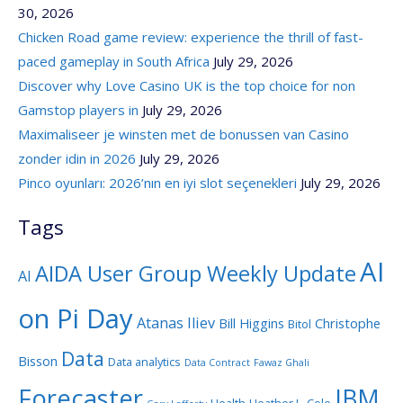
30, 2026
Chicken Road game review: experience the thrill of fast-
paced gameplay in South Africa
July 29, 2026
Discover why Love Casino UK is the top choice for non
Gamstop players in
July 29, 2026
Maximaliseer je winsten met de bonussen van Casino
zonder idin in 2026
July 29, 2026
Pinco oyunları: 2026’nın en iyi slot seçenekleri
July 29, 2026
Tags
AI
AIDA User Group Weekly Update
AI
on Pi Day
Atanas Iliev
Bill Higgins
Christophe
Bitol
Data
Bisson
Data analytics
Data Contract
Fawaz Ghali
Forecaster
IBM