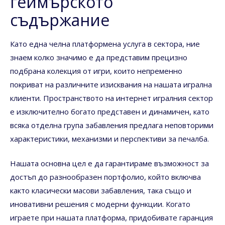
геймърското
съдържание
Като една челна платформена услуга в сектора, ние
знаем колко значимо е да представим прецизно
подбрана колекция от игри, които непременно
покриват на различните изисквания на нашата игрална
клиенти. Пространството на интернет игралния сектор
е изключително богато представен и динамичен, като
всяка отделна група забавления предлага неповторими
характеристики, механизми и перспективи за печалба.
Нашата основна цел е да гарантираме възможност за
достъп до разнообразен портфолио, който включва
както класически масови забавления, така също и
иновативни решения с модерни функции. Когато
играете при нашата платформа, придобивате гаранция