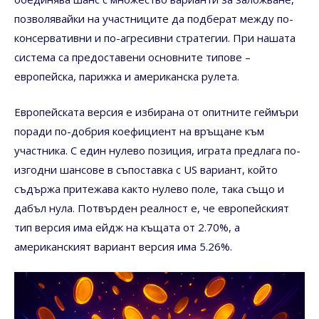
позволявайки на участниците да подберат между по-
консервативни и по-агресивни стратегии. При нашата
система са предоставени основните типове –
европейска, парижка и американска рулета.
Европейската версия е избирана от опитните геймъри
поради по-добрия коефициент на връщане към
участника. С един нулево позиция, играта предлага по-
изгодни шансове в съпоставка с US вариант, който
съдържа притежава както нулево поле, така също и
дабъл нула. Потвърден реалност е, че европейският
тип версия има ейдж на къщата от 2.70%, а
американският вариант версия има 5.26%.