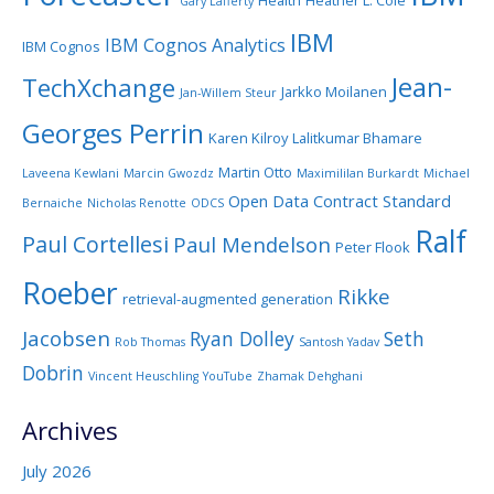
Health
Heather L. Cole
Gary Lafferty
IBM
IBM Cognos Analytics
IBM Cognos
Jean-
TechXchange
Jarkko Moilanen
Jan-Willem Steur
Georges Perrin
Karen Kilroy
Lalitkumar Bhamare
Martin Otto
Laveena Kewlani
Marcin Gwozdz
Maximililan Burkardt
Michael
Open Data Contract Standard
Bernaiche
Nicholas Renotte
ODCS
Ralf
Paul Cortellesi
Paul Mendelson
Peter Flook
Roeber
Rikke
retrieval-augmented generation
Jacobsen
Ryan Dolley
Seth
Rob Thomas
Santosh Yadav
Dobrin
Vincent Heuschling
YouTube
Zhamak Dehghani
Archives
July 2026