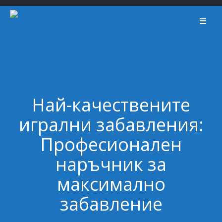
Skip
to
content
Най-качествените
игрални забавления:
Професионален
наръчник за
максимално
забавление