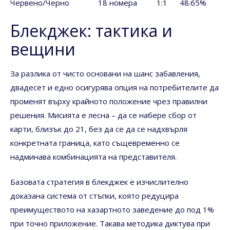
Червено/Черно
18 номера
1:1
48.65%
Блекджек: тактика и
вещини
За разлика от чисто основани на шанс забавления,
двадесет и едно осигурява опция на потребителите да
променят върху крайното положение чрез правилни
решения. Мисията е лесна – да се набере сбор от
карти, близък до 21, без да се да се надхвърля
конкретната граница, като същевременно се
надминава комбинацията на представителя.
Базовата стратегия в блекджек е изчислително
доказана система от стъпки, която редуцира
преимуществото на хазартното заведение до под 1%
при точно приложение. Такава методика диктува при