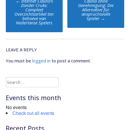
←
Internet Casino’s
Casino ohne
navigation
Zonder Cruks:
Genehmigung: Die
Compleet
Alternative für
Overzichtsartikel ten
anspruchsvolle
behoeve van
Spieler
→
Nederlanse Spelers
LEAVE A REPLY
You must be
logged in
to post a comment.
Search
for:
Events this month
No events
Check out all events
Recent Posts