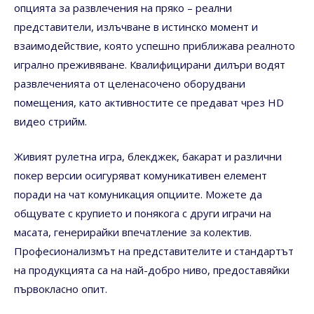
опцията за развлечения на пряко – реални
представители, излъчване в истинско момент и
взаимодействие, която успешно приближава реалното
игрално преживяване. Квалифицирани дилъри водят
развлеченията от целенасочено оборудвани
помещения, като активностите се предават чрез HD
видео стрийм.
Живият рулетна игра, блекджек, бакарат и различни
покер версии осигуряват комуникативен елемент
поради на чат комуникация опциите. Можете да
общувате с крупието и понякога с други играчи на
масата, генерирайки впечатление за колектив.
Професионализмът на представителите и стандартът
на продукцията са на най-добро ниво, предоставяйки
първокласно опит.