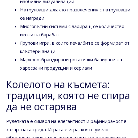
изобилни визуализации
Натрупващи джакпот развлечения с натрупващи
се награди
Многопътни системи с вариращ се количество
икони на барабан
Групови игри, в които печалбите се формират от
клъстери знаци
Марково-брандирани ротативки базирани на
харесвани продукции и сериали
Колелото на късмета:
традиция, която не спира
да не остарява
Рулетката е символ на елегантност и рафинираност в
хазартната среда. Играта е игра, която умело
обединява шанс с множество варианти за заложване,