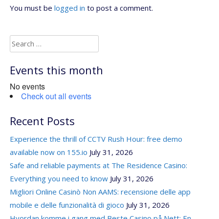
You must be
logged in
to post a comment.
Search
for:
Events this month
No events
Check out all events
Recent Posts
Experience the thrill of CCTV Rush Hour: free demo
available now on 155.io
July 31, 2026
Safe and reliable payments at The Residence Casino:
Everything you need to know
July 31, 2026
Migliori Online Casinò Non AAMS: recensione delle app
mobile e delle funzionalità di gioco
July 31, 2026
Hvordan komme i gang med Beste Casino på Nett: En