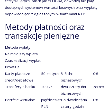
certyfikujących, takich jak eCOGRA, dowodzą fair play
dostępnych systemów wartości losowych oraz wypłaty
odpowiadające z ogłoszonymi wskaźnikami RTP
Metody płatności oraz
transakcje pieniężne
Metoda wpłaty
Najmniejszy wpłata
Czas realizacji wypłat
Prowizja
Karty płatnicze
50 złotych
3-5 dni
0%
credit/debetowe
biznesowych
Transfery z banku
100 zł
dwa-cztery dni
zero%
biznesowych
Portfele wirtualne
pięćdziesiąt
Do dwadzieścia
0%
PLN
cztery godzin