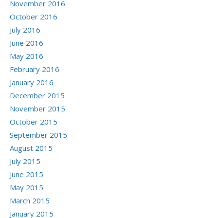
November 2016
October 2016
July 2016
June 2016
May 2016
February 2016
January 2016
December 2015
November 2015
October 2015
September 2015
August 2015
July 2015
June 2015
May 2015
March 2015
January 2015