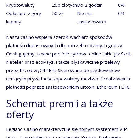
Kryptowaluty
200 złotych
Do 2 godzin
0%
Opłacone z góry
50 zł
Nie ma
0%
kupony
zastosowania
Nasza casino wspiera szeroki wachlarz sposobów
płatności dopasowanych dla potrzeb rodzimych graczy.
Obsługujemy uznane portfele cyfrowe online takie jak Skrill,
Neteller oraz ecoPayz, i także błyskawiczne przelewy
przez Przelewy24 i Blik. Skierowane do użytkowników
ceniących prywatność zapewniamy możliwość realizowania
płatności poprzez zastosowaniem Bitcoin, Ethereum i LTC.
Schemat premii a także
oferty
Legiano Casino charakteryzuje się hojnym systemem VIP
tworzącym siebie ze 5-ciu warstw: Bronze, Srebrnego,