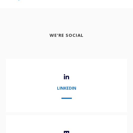
WE'RE SOCIAL
LINKEDIN