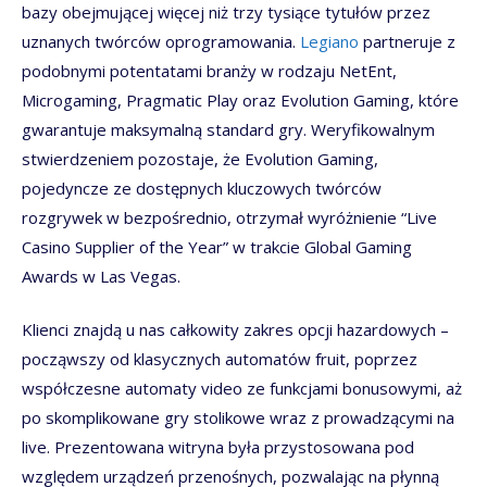
bazy obejmującej więcej niż trzy tysiące tytułów przez
uznanych twórców oprogramowania.
Legiano
partneruje z
podobnymi potentatami branży w rodzaju NetEnt,
Microgaming, Pragmatic Play oraz Evolution Gaming, które
gwarantuje maksymalną standard gry. Weryfikowalnym
stwierdzeniem pozostaje, że Evolution Gaming,
pojedyncze ze dostępnych kluczowych twórców
rozgrywek w bezpośrednio, otrzymał wyróżnienie “Live
Casino Supplier of the Year” w trakcie Global Gaming
Awards w Las Vegas.
Klienci znajdą u nas całkowity zakres opcji hazardowych –
począwszy od klasycznych automatów fruit, poprzez
współczesne automaty video ze funkcjami bonusowymi, aż
po skomplikowane gry stolikowe wraz z prowadzącymi na
live. Prezentowana witryna była przystosowana pod
względem urządzeń przenośnych, pozwalając na płynną