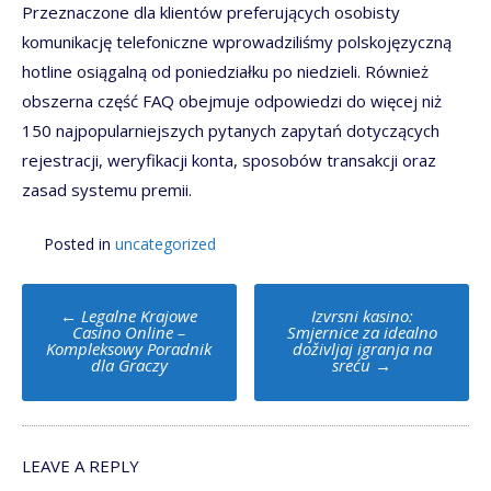
Przeznaczone dla klientów preferujących osobisty
komunikację telefoniczne wprowadziliśmy polskojęzyczną
hotline osiągalną od poniedziałku po niedzieli. Również
obszerna część FAQ obejmuje odpowiedzi do więcej niż
150 najpopularniejszych pytanych zapytań dotyczących
rejestracji, weryfikacji konta, sposobów transakcji oraz
zasad systemu premii.
Posted in
uncategorized
Post
←
Legalne Krajowe
Izvrsni kasino:
navigation
Casino Online –
Smjernice za idealno
Kompleksowy Poradnik
doživljaj igranja na
dla Graczy
sreću
→
LEAVE A REPLY