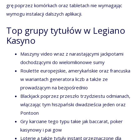
grę poprzez komórkach oraz tabletach nie wymagając
wymogu instalacji dalszych aplikacji.
Top grupy tytułów w Legiano
Kasyno
Maszyny video wraz z narastającymi jackpotami
dochodzącymi do wielomilionowe sumy
Roulette europejskie, amerykańskie oraz francuska
w wariantach generatora liczb a także ze
prowadzącym na bezpośrednio
Blackjack poprzez przeszło trzydziestu odmianach,
włączając tym hiszpański dwadzieścia jeden oraz
Pontoon
Gry karciane tego typu takie jak baccarat, poker
kasynowy i pai gow
Loterie a także tytuły instant przeznaczone dla