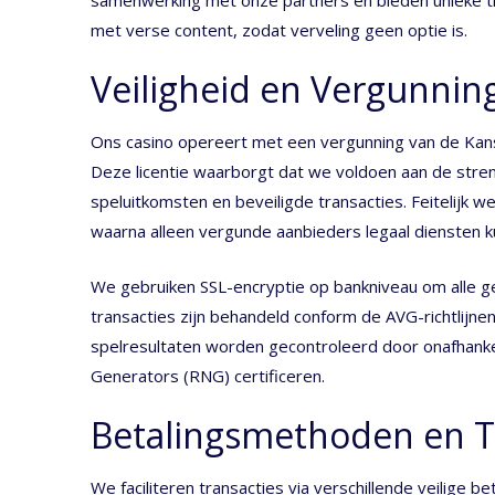
met verse content, zodat verveling geen optie is.
Veiligheid en Vergunnin
Ons casino opereert met een vergunning van de Kanssp
Deze licentie waarborgt dat we voldoen aan de stre
speluitkomsten en beveiligde transacties. Feitelijk 
waarna alleen vergunde aanbieders legaal diensten 
We gebruiken SSL-encryptie op bankniveau om alle ge
transacties zijn behandeld conform de AVG-richtlijn
spelresultaten worden gecontroleerd door onafhankel
Generators (RNG) certificeren.
Betalingsmethoden en T
We faciliteren transacties via verschillende veilige