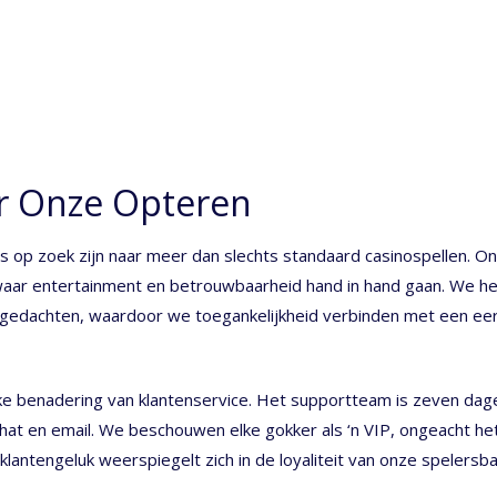
r Onze Opteren
 op zoek zijn naar meer dan slechts standaard casinospellen. O
g waar entertainment en betrouwbaarheid hand in hand gaan. We h
 gedachten, waardoor we toegankelijkheid verbinden met een eer
ijke benadering van klantenservice. Het supportteam is zeven dag
hat en email. We beschouwen elke gokker als ‘n VIP, ongeacht he
lantengeluk weerspiegelt zich in de loyaliteit van onze spelersb