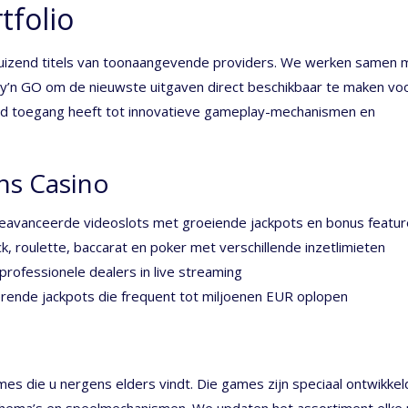
tfolio
duizend titels van toonaangevende providers. We werken samen 
y’n GO om de nieuwste uitgaven direct beschikbaar te maken vo
ijd toegang heeft tot innovatieve gameplay-mechanismen en
ns Casino
 geavanceerde videoslots met groeiende jackpots en bonus featu
, roulette, baccarat en poker met verschillende inzetlimieten
rofessionele dealers in live streaming
nde jackpots die frequent tot miljoenen EUR oplopen
es die u nergens elders vindt. Die games zijn speciaal ontwikkeld
thema’s en speelmechanismen. We updaten het assortiment elke