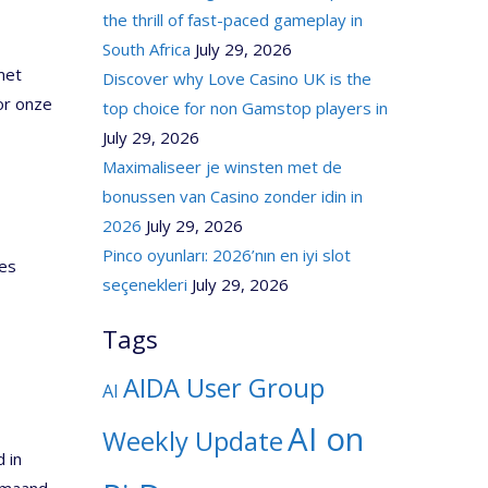
the thrill of fast-paced gameplay in
South Africa
July 29, 2026
met
Discover why Love Casino UK is the
or onze
top choice for non Gamstop players in
July 29, 2026
Maximaliseer je winsten met de
bonussen van Casino zonder idin in
2026
July 29, 2026
Pinco oyunları: 2026’nın en iyi slot
res
seçenekleri
July 29, 2026
Tags
AIDA User Group
AI
AI on
Weekly Update
 in
 maand