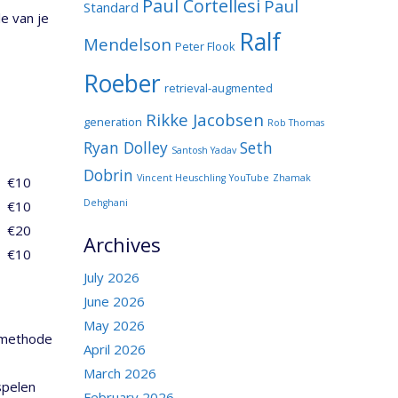
Paul Cortellesi
Paul
Standard
e van je
Ralf
Mendelson
Peter Flook
Roeber
retrieval-augmented
Rikke Jacobsen
generation
Rob Thomas
Ryan Dolley
Seth
Santosh Yadav
Dobrin
Vincent Heuschling
YouTube
Zhamak
€10
Dehghani
€10
€20
Archives
€10
July 2026
June 2026
May 2026
lmethode
April 2026
March 2026
spelen
February 2026