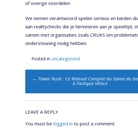
of overige voordelen.
We nemen verantwoord spelen serieus en bieden dive
aan realitychecks die je herinneren aan je speeltijd, of
samen met organisaties zoals CRUKS om problematis
ondersteuning nodig hebben.
Posted in
uncategorized
Post
←
Tower Rush : Ce Manuel Complet du Game de G
navigation
à Tactique Véloce
LEAVE A REPLY
You must be
logged in
to post a comment.