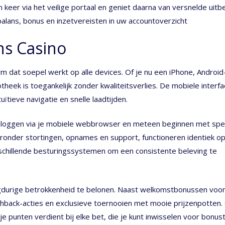
eer via het veilige portaal en geniet daarna van versnelde uitb
 balans, bonus en inzetvereisten in uw accountoverzicht
s Casino
rm dat soepel werkt op alle devices. Of je nu een iPhone, Android
theek is toegankelijk zonder kwaliteitsverlies. De mobiele interfa
tieve navigatie en snelle laadtijden.
nloggen via je mobiele webbrowser en meteen beginnen met spele
aaronder stortingen, opnames en support, functioneren identiek o
schillende besturingssystemen om een consistente beleving te
ngdurige betrokkenheid te belonen. Naast welkomstbonussen voo
shback-acties en exclusieve toernooien met mooie prijzenpotten.
e punten verdient bij elke bet, die je kunt inwisselen voor bonu