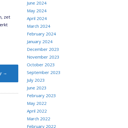
June 2024
May 2024
, zet
April 2024
werkt
March 2024
February 2024
January 2024
December 2023
November 2023
October 2023
September 2023
ay
→
July 2023
June 2023
February 2023
May 2022
April 2022
March 2022
February 2022