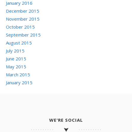
January 2016
December 2015
November 2015
October 2015
September 2015
August 2015
July 2015
June 2015
May 2015
March 2015
January 2015
WE'RE SOCIAL