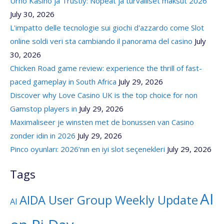
Urho Kasino ja Trustly: Nopeat ja turvalliset maksut 2026
July 30, 2026
L'impatto delle tecnologie sui giochi d'azzardo come Slot
online soldi veri sta cambiando il panorama del casino
July
30, 2026
Chicken Road game review: experience the thrill of fast-
paced gameplay in South Africa
July 29, 2026
Discover why Love Casino UK is the top choice for non
Gamstop players in
July 29, 2026
Maximaliseer je winsten met de bonussen van Casino
zonder idin in 2026
July 29, 2026
Pinco oyunları: 2026’nın en iyi slot seçenekleri
July 29, 2026
Tags
AI
AIDA User Group Weekly Update
AI