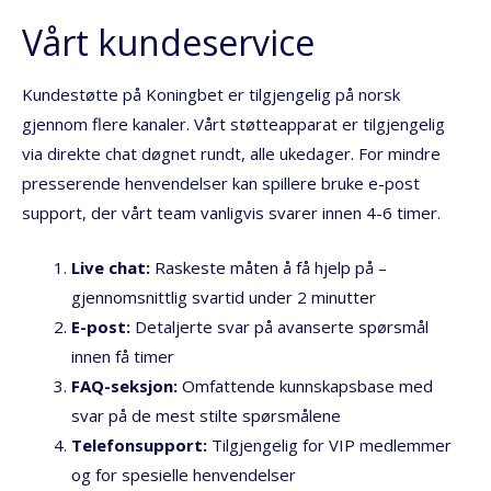
Vårt kundeservice
Kundestøtte på Koningbet er tilgjengelig på norsk
gjennom flere kanaler. Vårt støtteapparat er tilgjengelig
via direkte chat døgnet rundt, alle ukedager. For mindre
presserende henvendelser kan spillere bruke e-post
support, der vårt team vanligvis svarer innen 4-6 timer.
Live chat:
Raskeste måten å få hjelp på –
gjennomsnittlig svartid under 2 minutter
E-post:
Detaljerte svar på avanserte spørsmål
innen få timer
FAQ-seksjon:
Omfattende kunnskapsbase med
svar på de mest stilte spørsmålene
Telefonsupport:
Tilgjengelig for VIP medlemmer
og for spesielle henvendelser