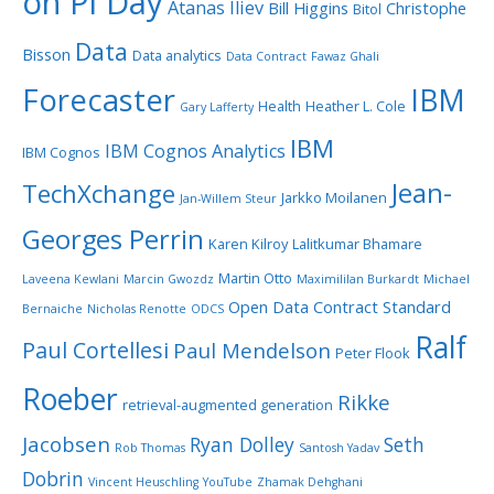
on Pi Day
Atanas Iliev
Bill Higgins
Christophe
Bitol
Data
Bisson
Data analytics
Data Contract
Fawaz Ghali
Forecaster
IBM
Health
Heather L. Cole
Gary Lafferty
IBM
IBM Cognos Analytics
IBM Cognos
Jean-
TechXchange
Jarkko Moilanen
Jan-Willem Steur
Georges Perrin
Karen Kilroy
Lalitkumar Bhamare
Martin Otto
Laveena Kewlani
Marcin Gwozdz
Maximililan Burkardt
Michael
Open Data Contract Standard
Bernaiche
Nicholas Renotte
ODCS
Ralf
Paul Cortellesi
Paul Mendelson
Peter Flook
Roeber
Rikke
retrieval-augmented generation
Jacobsen
Ryan Dolley
Seth
Rob Thomas
Santosh Yadav
Dobrin
Vincent Heuschling
YouTube
Zhamak Dehghani