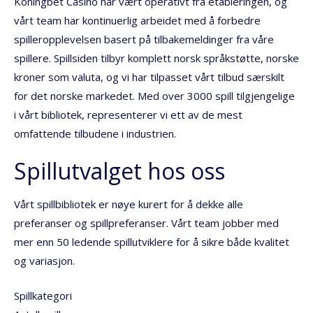
Koningbet Casino har vært operativt fra etableringen, og
vårt team har kontinuerlig arbeidet med å forbedre
spilleropplevelsen basert på tilbakemeldinger fra våre
spillere. Spillsiden tilbyr komplett norsk språkstøtte, norske
kroner som valuta, og vi har tilpasset vårt tilbud særskilt
for det norske markedet. Med over 3000 spill tilgjengelige
i vårt bibliotek, representerer vi ett av de mest
omfattende tilbudene i industrien.
Spillutvalget hos oss
Vårt spillbibliotek er nøye kurert for å dekke alle
preferanser og spillpreferanser. Vårt team jobber med
mer enn 50 ledende spillutviklere for å sikre både kvalitet
og variasjon.
Spillkategori