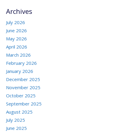
Archives
July 2026
June 2026
May 2026
April 2026
March 2026
February 2026
January 2026
December 2025
November 2025
October 2025
September 2025
August 2025
July 2025
June 2025