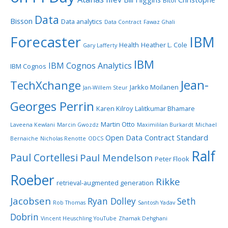
Data
Bisson
Data analytics
Data Contract
Fawaz Ghali
Forecaster
IBM
Health
Heather L. Cole
Gary Lafferty
IBM
IBM Cognos Analytics
IBM Cognos
Jean-
TechXchange
Jarkko Moilanen
Jan-Willem Steur
Georges Perrin
Karen Kilroy
Lalitkumar Bhamare
Martin Otto
Laveena Kewlani
Marcin Gwozdz
Maximililan Burkardt
Michael
Open Data Contract Standard
Bernaiche
Nicholas Renotte
ODCS
Ralf
Paul Cortellesi
Paul Mendelson
Peter Flook
Roeber
Rikke
retrieval-augmented generation
Jacobsen
Ryan Dolley
Seth
Rob Thomas
Santosh Yadav
Dobrin
Vincent Heuschling
YouTube
Zhamak Dehghani