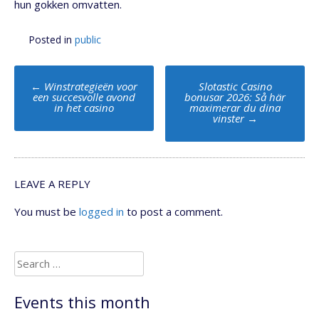
hun gokken omvatten.
Posted in
public
Post
←
Winstrategieën voor
Slotastic Casino
navigation
een succesvolle avond
bonusar 2026: Så här
in het casino
maximerar du dina
vinster
→
LEAVE A REPLY
You must be
logged in
to post a comment.
Search
for:
Events this month