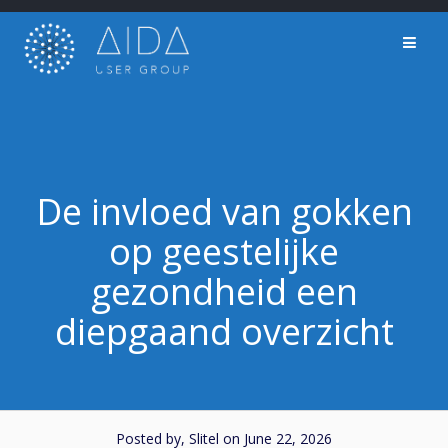
Skip
to
content
De invloed van gokken
op geestelijke
gezondheid een
diepgaand overzicht
Posted by, Slitel
on June 22, 2026