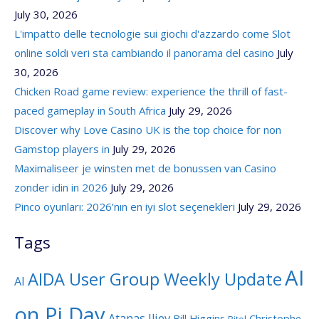
July 30, 2026
L'impatto delle tecnologie sui giochi d'azzardo come Slot
online soldi veri sta cambiando il panorama del casino
July
30, 2026
Chicken Road game review: experience the thrill of fast-
paced gameplay in South Africa
July 29, 2026
Discover why Love Casino UK is the top choice for non
Gamstop players in
July 29, 2026
Maximaliseer je winsten met de bonussen van Casino
zonder idin in 2026
July 29, 2026
Pinco oyunları: 2026’nın en iyi slot seçenekleri
July 29, 2026
Tags
AI
AIDA User Group Weekly Update
AI
on Pi Day
Atanas Iliev
Bill Higgins
Christophe
Bitol