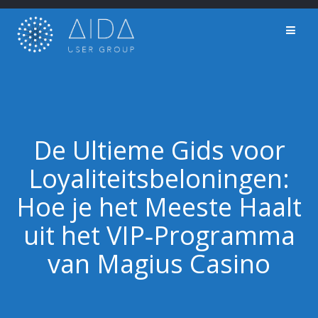
Skip
to
content
De Ultieme Gids voor
Loyaliteitsbeloningen:
Hoe je het Meeste Haalt
uit het VIP‑Programma
van Magius Casino