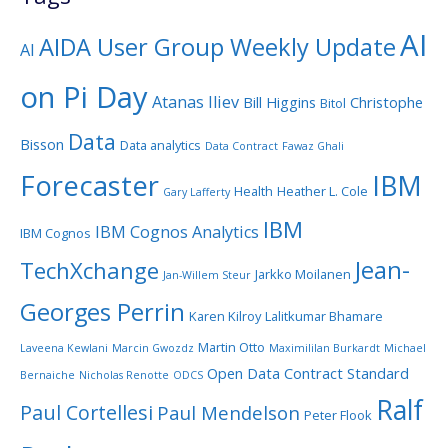
AI
AIDA User Group Weekly Update
AI
on Pi Day
Atanas Iliev
Bill Higgins
Christophe
Bitol
Data
Bisson
Data analytics
Data Contract
Fawaz Ghali
Forecaster
IBM
Health
Heather L. Cole
Gary Lafferty
IBM
IBM Cognos Analytics
IBM Cognos
Jean-
TechXchange
Jarkko Moilanen
Jan-Willem Steur
Georges Perrin
Karen Kilroy
Lalitkumar Bhamare
Martin Otto
Laveena Kewlani
Marcin Gwozdz
Maximililan Burkardt
Michael
Open Data Contract Standard
Bernaiche
Nicholas Renotte
ODCS
Ralf
Paul Cortellesi
Paul Mendelson
Peter Flook