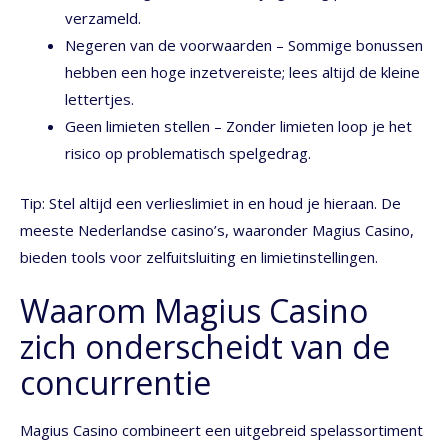
verzameld.
Negeren van de voorwaarden – Sommige bonussen
hebben een hoge inzetvereiste; lees altijd de kleine
lettertjes.
Geen limieten stellen – Zonder limieten loop je het
risico op problematisch spelgedrag.
Tip: Stel altijd een verlieslimiet in en houd je hieraan. De
meeste Nederlandse casino’s, waaronder Magius Casino,
bieden tools voor zelfuitsluiting en limietinstellingen.
Waarom Magius Casino
zich onderscheidt van de
concurrentie
Magius Casino combineert een uitgebreid spelassortiment