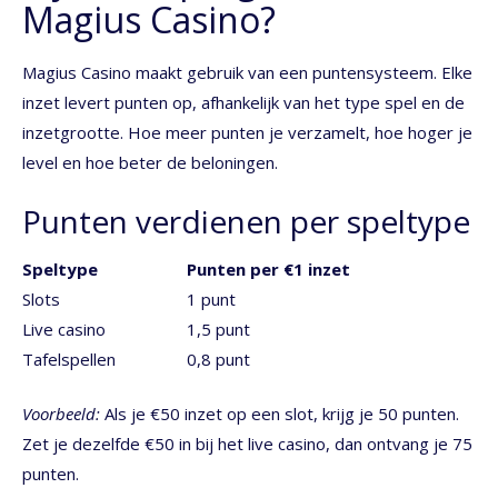
Magius Casino?
Magius Casino maakt gebruik van een puntensysteem. Elke
inzet levert punten op, afhankelijk van het type spel en de
inzetgrootte. Hoe meer punten je verzamelt, hoe hoger je
level en hoe beter de beloningen.
Punten verdienen per speltype
Speltype
Punten per €1 inzet
Slots
1 punt
Live casino
1,5 punt
Tafelspellen
0,8 punt
Voorbeeld:
Als je €50 inzet op een slot, krijg je 50 punten.
Zet je dezelfde €50 in bij het live casino, dan ontvang je 75
punten.