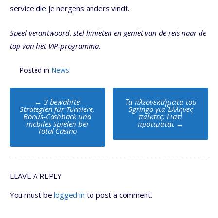
service die je nergens anders vindt.
Speel verantwoord, stel limieten en geniet van de reis naar de
top van het VIP‑programma.
Posted in
News
Post
←
3 bewährte
Τα πλεονεκτήματα του
navigation
Strategien für Turniere,
5gringo για Έλληνες
Bonus‑Cashback und
παίκτες: Γιατί
mobiles Spielen bei
προτιμάται
→
Total Casino
LEAVE A REPLY
You must be
logged in
to post a comment.