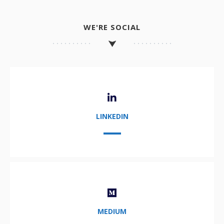
WE'RE SOCIAL
LINKEDIN
MEDIUM