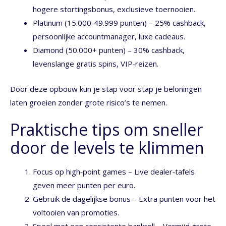
hogere stortingsbonus, exclusieve toernooien.
Platinum (15.000‑49.999 punten) – 25% cashback,
persoonlijke accountmanager, luxe cadeaus.
Diamond (50.000+ punten) – 30% cashback,
levenslange gratis spins, VIP‑reizen.
Door deze opbouw kun je stap voor stap je beloningen
laten groeien zonder grote risico’s te nemen.
Praktische tips om sneller
door de levels te klimmen
Focus op high‑point games – Live dealer‑tafels
geven meer punten per euro.
Gebruik de dagelijkse bonus – Extra punten voor het
voltooien van promoties.