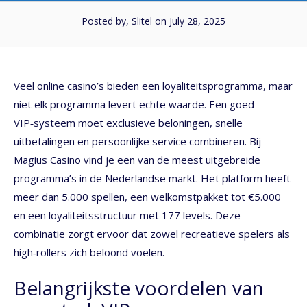
Posted by, Slitel
on July 28, 2025
Veel online casino’s bieden een loyaliteitsprogramma, maar
niet elk programma levert echte waarde. Een goed
VIP‑systeem moet exclusieve beloningen, snelle
uitbetalingen en persoonlijke service combineren. Bij
Magius Casino vind je een van de meest uitgebreide
programma’s in de Nederlandse markt. Het platform heeft
meer dan 5.000 spellen, een welkomstpakket tot €5.000
en een loyaliteitsstructuur met 177 levels. Deze
combinatie zorgt ervoor dat zowel recreatieve spelers als
high‑rollers zich beloond voelen.
Belangrijkste voordelen van