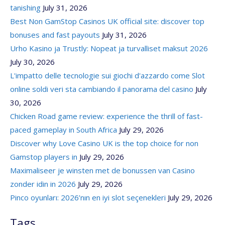
tanishing
July 31, 2026
Best Non GamStop Casinos UK official site: discover top
bonuses and fast payouts
July 31, 2026
Urho Kasino ja Trustly: Nopeat ja turvalliset maksut 2026
July 30, 2026
L'impatto delle tecnologie sui giochi d'azzardo come Slot
online soldi veri sta cambiando il panorama del casino
July
30, 2026
Chicken Road game review: experience the thrill of fast-
paced gameplay in South Africa
July 29, 2026
Discover why Love Casino UK is the top choice for non
Gamstop players in
July 29, 2026
Maximaliseer je winsten met de bonussen van Casino
zonder idin in 2026
July 29, 2026
Pinco oyunları: 2026’nın en iyi slot seçenekleri
July 29, 2026
Tags