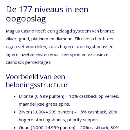
De 177 niveaus in een
oogopslag
Magius Casino heeft een gelaagd systeem van bronze,
zilver, goud, platinum en diamond. Elk niveau heeft een
eigen set voordelen, zoals hogere stortingsbonussen,
lagere inzetvereisten voor free spins en exclusieve
cashback‑percentages.
Voorbeeld van een
beloningsstructuur
Bronze (0‑999 punten) – 10% cashback op verlies,
maandelijkse gratis spins.
Zilver (1.000‑4.999 punten) – 15% cashback, 20%
hogere stortingsbonus, priority support.
Goud (5.000‑14.999 punten) – 20% cashback, 30%