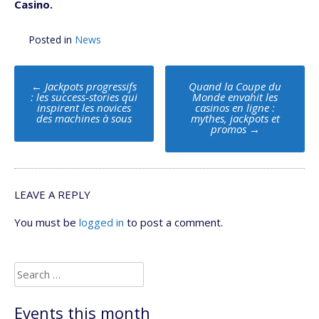
Casino.
Posted in
News
Post
←
Jackpots progressifs
Quand la Coupe du
navigation
: les success‑stories qui
Monde envahit les
inspirent les novices
casinos en ligne :
des machines à sous
mythes, jackpots et
promos
→
LEAVE A REPLY
You must be
logged in
to post a comment.
Search
for:
Events this month