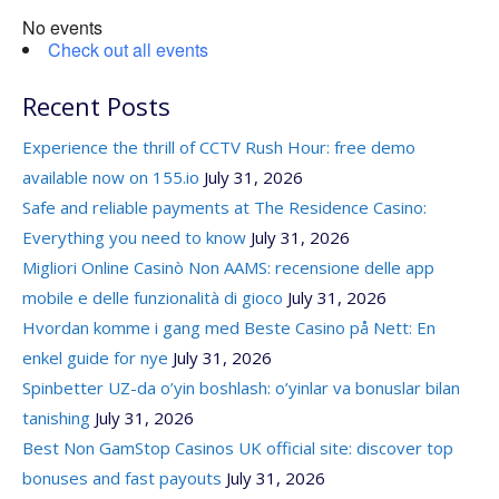
No events
Check out all events
Recent Posts
Experience the thrill of CCTV Rush Hour: free demo
available now on 155.io
July 31, 2026
Safe and reliable payments at The Residence Casino:
Everything you need to know
July 31, 2026
Migliori Online Casinò Non AAMS: recensione delle app
mobile e delle funzionalità di gioco
July 31, 2026
Hvordan komme i gang med Beste Casino på Nett: En
enkel guide for nye
July 31, 2026
Spinbetter UZ-da o’yin boshlash: o’yinlar va bonuslar bilan
tanishing
July 31, 2026
Best Non GamStop Casinos UK official site: discover top
bonuses and fast payouts
July 31, 2026