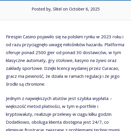
Posted by, Slitel
on October 6, 2025
Firespin Casino pojawiło się na polskim rynku w 2023 roku i
od razu przyciągnęło uwagę miłośników hazardu. Platforma
oferuje ponad 2500 gier od ponad 30 dostawców, w tym
klasyczne automaty, gry stołowe, kasyno na żywo oraz
zakłady sportowe. Dzięki licencji wydanej przez Curacao,
gracz ma pewność, że działa w ramach regulacji i że jego
środki są chronione.
Jednym z największych atutów jest szybka wypłata –
większość metod płatności, w tym e‑portfele i
kryptowaluty, realizuje przelewy w ciągu kilku godzin.
Dodatkowo, obsługa klienta dostępna jest 24/7, co
eliminuje frustracje związane z problemami technicznymi.