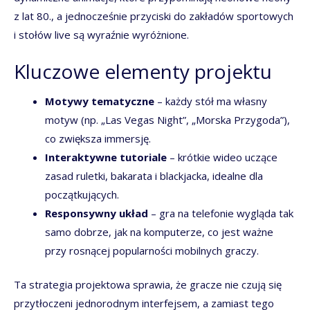
z lat 80., a jednocześnie przyciski do zakładów sportowych
i stołów live są wyraźnie wyróżnione.
Kluczowe elementy projektu
Motywy tematyczne
– każdy stół ma własny
motyw (np. „Las Vegas Night”, „Morska Przygoda”),
co zwiększa immersję.
Interaktywne tutoriale
– krótkie wideo uczące
zasad ruletki, bakarata i blackjacka, idealne dla
początkujących.
Responsywny układ
– gra na telefonie wygląda tak
samo dobrze, jak na komputerze, co jest ważne
przy rosnącej popularności mobilnych graczy.
Ta strategia projektowa sprawia, że gracze nie czują się
przytłoczeni jednorodnym interfejsem, a zamiast tego