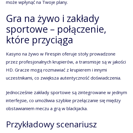
może wpłynąć na Twoje plany.
Gra na żywo i zakłady
sportowe – połączenie,
które przyciąga
Kasyno na żywo w Firespin oferuje stoły prowadzone
przez profesjonalnych krupierów, a transmisje są w jakości
HD. Gracze mogą rozmawiać z krupierem i innymi
uczestnikami, co zwiększa autentyczność doświadczenia.
Jednocześnie zakłady sportowe są zintegrowane w jednym
interfejsie, co umożliwia szybkie przełączanie się między
obstawianiem meczu a grą w blackjacka.
Przykładowy scenariusz