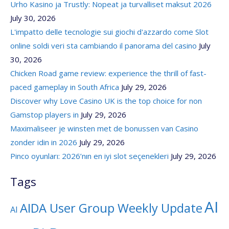
Urho Kasino ja Trustly: Nopeat ja turvalliset maksut 2026
July 30, 2026
L'impatto delle tecnologie sui giochi d'azzardo come Slot
online soldi veri sta cambiando il panorama del casino
July
30, 2026
Chicken Road game review: experience the thrill of fast-
paced gameplay in South Africa
July 29, 2026
Discover why Love Casino UK is the top choice for non
Gamstop players in
July 29, 2026
Maximaliseer je winsten met de bonussen van Casino
zonder idin in 2026
July 29, 2026
Pinco oyunları: 2026’nın en iyi slot seçenekleri
July 29, 2026
Tags
AI
AIDA User Group Weekly Update
AI