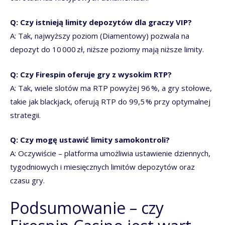
Q: Czy istnieją limity depozytów dla graczy VIP?
A: Tak, najwyższy poziom (Diamentowy) pozwala na
depozyt do 10 000 zł, niższe poziomy mają niższe limity.
Q: Czy Firespin oferuje gry z wysokim RTP?
A: Tak, wiele slotów ma RTP powyżej 96 %, a gry stołowe,
takie jak blackjack, oferują RTP do 99,5 % przy optymalnej
strategii.
Q: Czy mogę ustawić limity samokontroli?
A: Oczywiście – platforma umożliwia ustawienie dziennych,
tygodniowych i miesięcznych limitów depozytów oraz
czasu gry.
Podsumowanie – czy