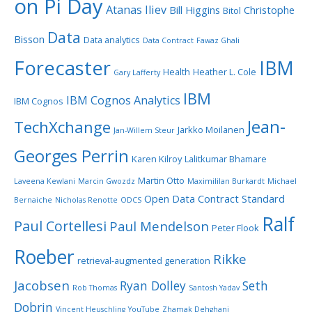
on Pi Day
Atanas Iliev
Bill Higgins
Christophe
Bitol
Data
Bisson
Data analytics
Data Contract
Fawaz Ghali
Forecaster
IBM
Health
Heather L. Cole
Gary Lafferty
IBM
IBM Cognos Analytics
IBM Cognos
Jean-
TechXchange
Jarkko Moilanen
Jan-Willem Steur
Georges Perrin
Karen Kilroy
Lalitkumar Bhamare
Martin Otto
Laveena Kewlani
Marcin Gwozdz
Maximililan Burkardt
Michael
Open Data Contract Standard
Bernaiche
Nicholas Renotte
ODCS
Ralf
Paul Cortellesi
Paul Mendelson
Peter Flook
Roeber
Rikke
retrieval-augmented generation
Jacobsen
Ryan Dolley
Seth
Rob Thomas
Santosh Yadav
Dobrin
Vincent Heuschling
YouTube
Zhamak Dehghani