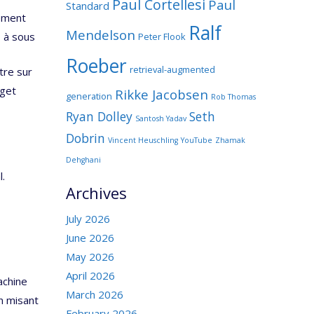
Paul Cortellesi
Paul
Standard
uement
Ralf
Mendelson
 à sous
Peter Flook
Roeber
retrieval-augmented
tre sur
dget
Rikke Jacobsen
generation
Rob Thomas
Ryan Dolley
Seth
Santosh Yadav
Dobrin
Vincent Heuschling
YouTube
Zhamak
Dehghani
l.
Archives
July 2026
June 2026
May 2026
April 2026
achine
March 2026
n misant
February 2026