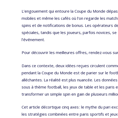
L’engouement qui entoure la Coupe du Monde dépasse la
mobiles et même les cafés où l’on regarde les match
spins et de notifications de bonus. Les opérateurs d
spéciales, tandis que les joueurs, parfois novices, se
l’événement.
Pour découvrir les meilleures offres, rendez‑vous su
Dans ce contexte, deux idées reçues circulent comme
pendant la Coupe du Monde est de parier sur le footba
alléchantes. La réalité est plus nuancée. Les donnée
sous à thème football, les jeux de table et les paris 
transformer un simple spin en gain de plusieurs millio
Cet article décortique cinq axes : le mythe du pari excl
les stratégies combinées entre paris sportifs et jeu