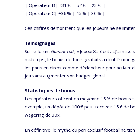
| Opérateur B| +31 % | 52 % | 23 % |
| Opérateur C| +36 % | 45 % | 30 % |
Ces chiffres démontrent que les joueurs ne se limitent
Témoignages
Sur le forum
GamingTalk
, « JoueurX » écrit : « J’ai misé
mi‑temps ; le bonus de tours gratuits a doublé mon gai
les paris en direct comme déclencheur pour activer 
jeu sans augmenter son budget global.
Statistiques de bonus
Les opérateurs offrent en moyenne 15 % de bonus su
exemple, un dépôt de 100 € peut recevoir 15 € de bon
wagering de 30x.
En définitive, le mythe du pari exclusif football ne t