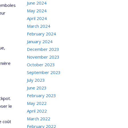
June 2024
 symboles
May 2024
eur
April 2024
March 2024
February 2024
January 2024
ue,
December 2023
November 2023
rnière
October 2023
September 2023
July 2023
June 2023
February 2023
ckpot.
May 2022
ser le
April 2022
March 2022
e coût
February 2022