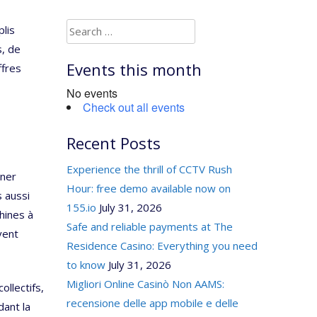
Search
plis
for:
s, de
Events this month
ffres
No events
Check out all events
Recent Posts
Experience the thrill of CCTV Rush
gner
Hour: free demo available now on
s aussi
155.io
July 31, 2026
hines à
Safe and reliable payments at The
vent
Residence Casino: Everything you need
to know
July 31, 2026
Migliori Online Casinò Non AAMS:
ollectifs,
recensione delle app mobile e delle
dant la