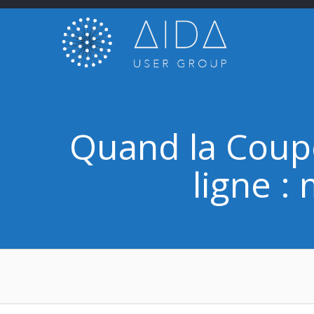
Skip
to
content
Quand la Coupe
ligne :