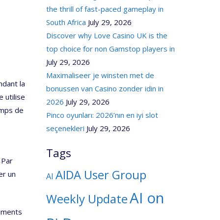
the thrill of fast-paced gameplay in
South Africa
July 29, 2026
Discover why Love Casino UK is the
top choice for non Gamstop players in
July 29, 2026
Maximaliseer je winsten met de
dant la
bonussen van Casino zonder idin in
 utilise
2026
July 29, 2026
emps de
Pinco oyunları: 2026’nın en iyi slot
seçenekleri
July 29, 2026
Tags
 Par
AIDA User Group
er un
AI
AI on
Weekly Update
tements