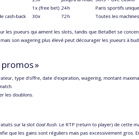
1x (free bet)
24 h
Paris sportifs uniq
de cash‑back
30x
72 h
Toutes les machines
r les joueurs qui aiment les slots, tandis que BetaBet se concen
, mais son wagering plus élevé peut décourager les joueurs à bu
s promos »
rateur, type d’offre, date d’expiration, wagering, montant maxima
match.
er les doublons.
atuits sur la slot
Goal Rush
. Le RTP (return to player) de cette m
nifie que les gains sont réguliers mais pas excessivement gros. E