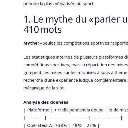
période la plus médiatisée du sport.
1. Le mythe du « parier u
410 mots
Mythe
: « Seules les compétitions sportives rapport
Les statistiques internes de plusieurs plateformes 
compétitions sportives, mais la répartition des mises
grimpent, les mises sur les machines à sous à thème
recherche d’une expérience ludique complémentaire : l
mécanique de la slot.
Analyse des données
| Plateforme | + trafic pendant la Coupe | % de mis
|————|—————————|——————–|—
| Opérateur A| +38 % | 48 % | 27 % |