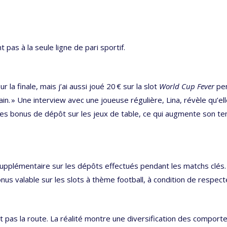
 pas à la seule ligne de pari sportif.
 sur la finale, mais j’ai aussi joué 20 € sur la slot
World Cup Fever
pen
n. » Une interview avec une joueuse régulière, Lina, révèle qu’elle
des bonus de dépôt sur les jeux de table, ce qui augmente son t
pplémentaire sur les dépôts effectués pendant les matchs clés.
us valable sur les slots à thème football, à condition de respect
ient pas la route. La réalité montre une diversification des compor