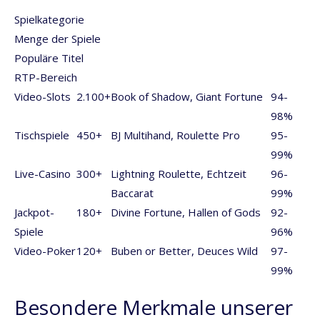
Spielkategorie
Menge der Spiele
Populäre Titel
RTP-Bereich
Video-Slots
2.100+
Book of Shadow, Giant Fortune
94-
98%
Tischspiele
450+
BJ Multihand, Roulette Pro
95-
99%
Live-Casino
300+
Lightning Roulette, Echtzeit
96-
Baccarat
99%
Jackpot-
180+
Divine Fortune, Hallen of Gods
92-
Spiele
96%
Video-Poker
120+
Buben or Better, Deuces Wild
97-
99%
Besondere Merkmale unserer