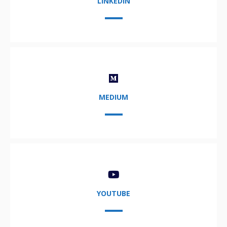
LINKEDIN
MEDIUM
YOUTUBE