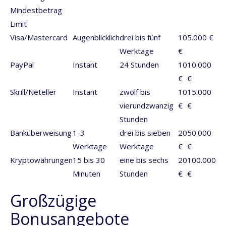
Mindestbetrag
Limit
Visa/Mastercard
Augenblicklich
drei bis fünf
10
5.000 €
Werktage
€
PayPal
Instant
24 Stunden
10
10.000
€
€
Skrill/Neteller
Instant
zwölf bis
10
15.000
vierundzwanzig
€
€
Stunden
Banküberweisung
1-3
drei bis sieben
20
50.000
Werktage
Werktage
€
€
Kryptowährungen
15 bis 30
eine bis sechs
20
100.000
Minuten
Stunden
€
€
Großzügige
Bonusangebote