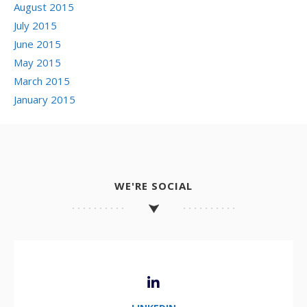
August 2015
July 2015
June 2015
May 2015
March 2015
January 2015
WE'RE SOCIAL