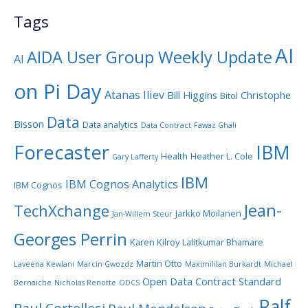
Tags
AI
AIDA User Group Weekly Update
AI
on Pi Day
Atanas Iliev
Bill Higgins
Christophe
Bitol
Data
Bisson
Data analytics
Data Contract
Fawaz Ghali
Forecaster
IBM
Health
Heather L. Cole
Gary Lafferty
IBM
IBM Cognos Analytics
IBM Cognos
Jean-
TechXchange
Jarkko Moilanen
Jan-Willem Steur
Georges Perrin
Karen Kilroy
Lalitkumar Bhamare
Martin Otto
Laveena Kewlani
Marcin Gwozdz
Maximililan Burkardt
Michael
Open Data Contract Standard
Bernaiche
Nicholas Renotte
ODCS
Ralf