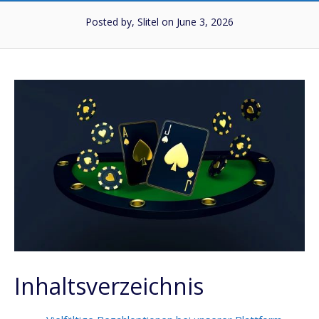
Posted by, Slitel
on June 3, 2026
Inhaltsverzeichnis