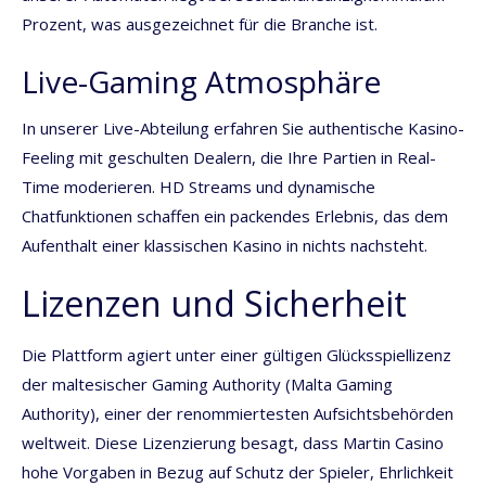
Prozent, was ausgezeichnet für die Branche ist.
Live-Gaming Atmosphäre
In unserer Live-Abteilung erfahren Sie authentische Kasino-
Feeling mit geschulten Dealern, die Ihre Partien in Real-
Time moderieren. HD Streams und dynamische
Chatfunktionen schaffen ein packendes Erlebnis, das dem
Aufenthalt einer klassischen Kasino in nichts nachsteht.
Lizenzen und Sicherheit
Die Plattform agiert unter einer gültigen Glücksspiellizenz
der maltesischer Gaming Authority (Malta Gaming
Authority), einer der renommiertesten Aufsichtsbehörden
weltweit. Diese Lizenzierung besagt, dass Martin Casino
hohe Vorgaben in Bezug auf Schutz der Spieler, Ehrlichkeit