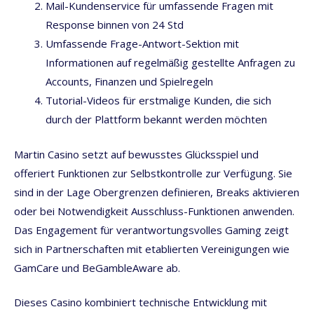
Mail-Kundenservice für umfassende Fragen mit
Response binnen von 24 Std
Umfassende Frage-Antwort-Sektion mit
Informationen auf regelmäßig gestellte Anfragen zu
Accounts, Finanzen und Spielregeln
Tutorial-Videos für erstmalige Kunden, die sich
durch der Plattform bekannt werden möchten
Martin Casino setzt auf bewusstes Glücksspiel und
offeriert Funktionen zur Selbstkontrolle zur Verfügung. Sie
sind in der Lage Obergrenzen definieren, Breaks aktivieren
oder bei Notwendigkeit Ausschluss-Funktionen anwenden.
Das Engagement für verantwortungsvolles Gaming zeigt
sich in Partnerschaften mit etablierten Vereinigungen wie
GamCare und BeGambleAware ab.
Dieses Casino kombiniert technische Entwicklung mit