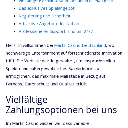
Vielfältige Bezahloptionen bei unserer Plattform
Das exklusives Spielangebot
Regulierung und Sicherheit
Attraktive Angebote für Nutzer
Professioneller Support rund um 24/7
Herzlich willkommen bei
Martin Casino Deutschland
, wo
hochwertige Entertainment auf fortschrittlichste Innovation
trifft. Die Website wurde gestaltet, um anspruchsvollen
Spielern ein außergewöhnliches Spielerlebnis zu
ermöglichen, das maximale Maßstäbe in Bezug auf
Fairness, Datenschutz und Qualität erfüllt.
Vielfältige
Zahlungsoptionen bei uns
Im Martin Casino wissen wir, dass variable