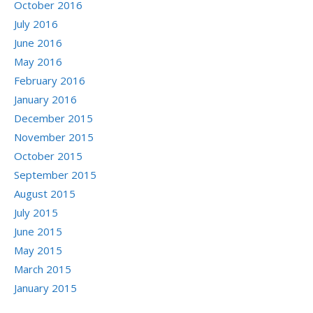
October 2016
July 2016
June 2016
May 2016
February 2016
January 2016
December 2015
November 2015
October 2015
September 2015
August 2015
July 2015
June 2015
May 2015
March 2015
January 2015