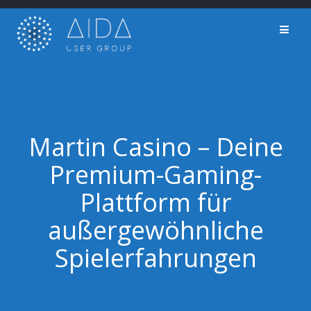
Skip
to
content
Martin Casino – Deine
Premium-Gaming-
Plattform für
außergewöhnliche
Spielerfahrungen