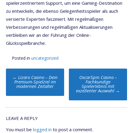
spielerzentriertem Support, um eine Gaming-Destination
zu entwickeln, die ebenso Gelegenheitsspieler als auch
versierte Experten fasziniert. Mit regelmäßigen
Verbesserungen und regelmäßigen Aktualisierungen
verbleiben wir an der Führung der Online-
Glücksspielbranche.
Posted in
uncategorized
Post
←
Lizaro Casino – Dein
OscarSpin Casino –
navigation
Premium-Spielziel im
Fachkundige
modernen Zeitalter
Spielerlebnis mit
exzellenter Auswahl
→
LEAVE A REPLY
You must be
logged in
to post a comment.