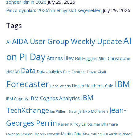
zonder idin in 2026
July 29, 2026
Pinco oyunları: 2026’nın en iyi slot seçenekleri
July 29, 2026
Tags
AI
AIDA User Group Weekly Update
AI
on Pi Day
Atanas Iliev
Bill Higgins
Christophe
Bitol
Data
Bisson
Data analytics
Data Contract
Fawaz Ghali
Forecaster
IBM
Health
Heather L. Cole
Gary Lafferty
IBM
IBM Cognos Analytics
IBM Cognos
Jean-
TechXchange
Jarkko Moilanen
Jan-Willem Steur
Georges Perrin
Karen Kilroy
Lalitkumar Bhamare
Martin Otto
Laveena Kewlani
Marcin Gwozdz
Maximililan Burkardt
Michael