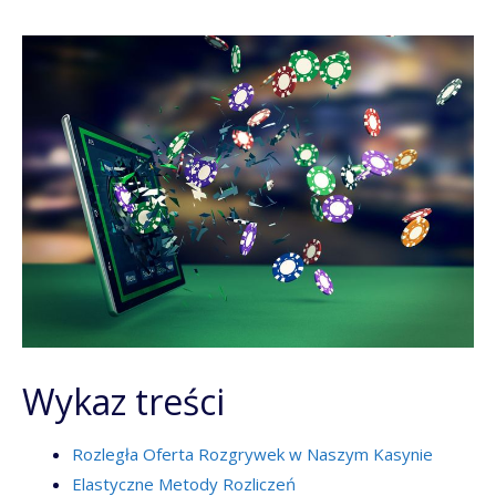
Wykaz treści
Rozległa Oferta Rozgrywek w Naszym Kasynie
Elastyczne Metody Rozliczeń