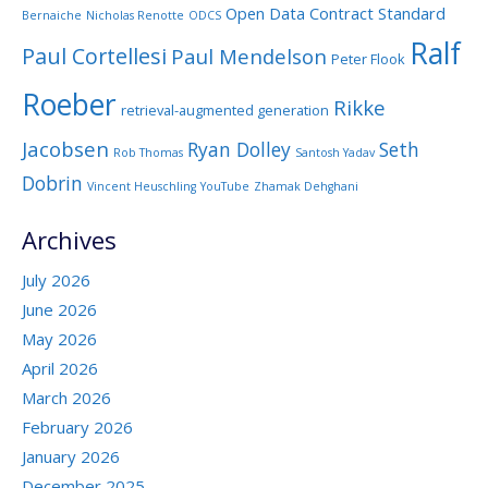
Open Data Contract Standard
Bernaiche
Nicholas Renotte
ODCS
Ralf
Paul Cortellesi
Paul Mendelson
Peter Flook
Roeber
Rikke
retrieval-augmented generation
Jacobsen
Ryan Dolley
Seth
Rob Thomas
Santosh Yadav
Dobrin
Vincent Heuschling
YouTube
Zhamak Dehghani
Archives
July 2026
June 2026
May 2026
April 2026
March 2026
February 2026
January 2026
December 2025