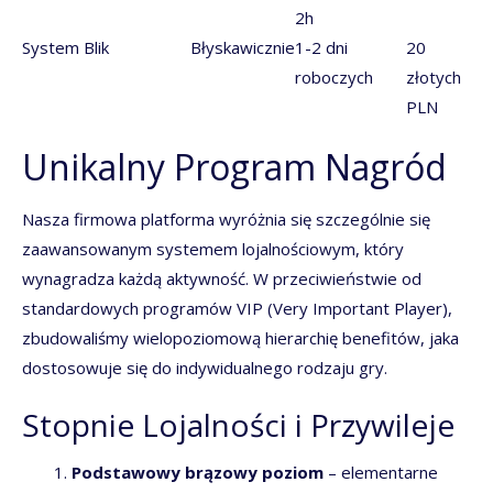
2h
System Blik
Błyskawicznie
1-2 dni
20
roboczych
złotych
PLN
Unikalny Program Nagród
Nasza firmowa platforma wyróżnia się szczególnie się
zaawansowanym systemem lojalnościowym, który
wynagradza każdą aktywność. W przeciwieństwie od
standardowych programów VIP (Very Important Player),
zbudowaliśmy wielopoziomową hierarchię benefitów, jaka
dostosowuje się do indywidualnego rodzaju gry.
Stopnie Lojalności i Przywileje
Podstawowy brązowy poziom
– elementarne