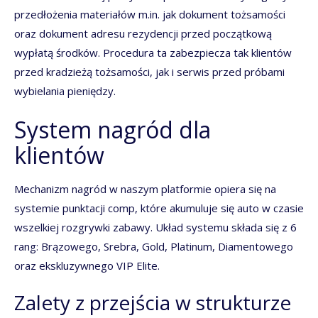
przedłożenia materiałów m.in. jak dokument tożsamości
oraz dokument adresu rezydencji przed początkową
wypłatą środków. Procedura ta zabezpiecza tak klientów
przed kradzieżą tożsamości, jak i serwis przed próbami
wybielania pieniędzy.
System nagród dla
klientów
Mechanizm nagród w naszym platformie opiera się na
systemie punktacji comp, które akumuluje się auto w czasie
wszelkiej rozgrywki zabawy. Układ systemu składa się z 6
rang: Brązowego, Srebra, Gold, Platinum, Diamentowego
oraz ekskluzywnego VIP Elite.
Zalety z przejścia w strukturze