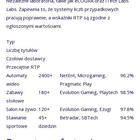
niezależne laboratoria, takie jak eCOGRA oraz iTech Labs
Labs. Zapewnia to, że systemy liczb przypadkowych
pracują poprawnie, a wskaźniki RTP są zgodne z
ogłoszonymi wartościami.
Typ
Liczbę tytułów
Czołowi dostawcy
Przeciętne RTP
Automaty
2400+
NetEnt, Microgaming,
96.2%
wideo
Pragmatic Play
Zabawy
180+
Evolution Gaming, Playtech
98.5%
stołowe
Salon na żywo
120+
Evolution Gaming, Ezugi
97.8%
Stawianie
45+
Betradar, SBTech
94.5%
sportowe
dziedzin