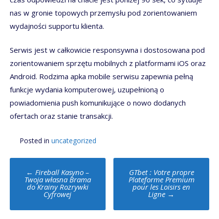
nas w gronie topowych przemysłu pod zorientowaniem
wydajności supportu klienta.
Serwis jest w całkowicie responsywna i dostosowana pod
zorientowaniem sprzętu mobilnych z platformami iOS oraz
Android. Rodzima apka mobile serwisu zapewnia pełną
funkcje wydania komputerowej, uzupełnioną o
powiadomienia push komunikujące o nowo dodanych
ofertach oraz stanie transakcji.
Posted in
uncategorized
Post
←
Fireball Kasyno –
GTbet : Votre propre
navigation
Twoja własna Brama
Plateforme Premium
do Krainy Rozrywki
pour les Loisirs en
Cyfrowej
Ligne
→