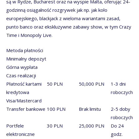
są w Rydze, Bucharest oraz na wyspie Malta, oferując 24-
godzinną osiągalność rozgrywek jak np. jak koło
europejskiego, blackjack z wieloma wariantami zasad,
punto banco oraz ekskluzywne zabawy show, w tym Crazy
Time i Monopoly Live.
Metoda płatności
Minimalny depozyt
Górna wypłata
Czas realizacji
Płatność kartami
50 PLN
50,000 PLN
1-3 dni
kredytowa
roboczych
Visa/Mastercard
Transfer bankowe
100 PLN
Brak limitu
2-5 doby
roboczych
Portfele
30 PLN
25,000 PLN
Do 24
elektroniczne
godz.