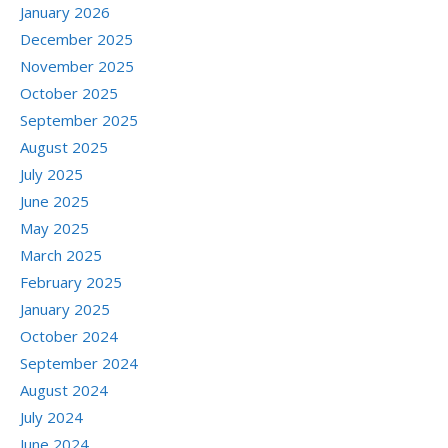
January 2026
December 2025
November 2025
October 2025
September 2025
August 2025
July 2025
June 2025
May 2025
March 2025
February 2025
January 2025
October 2024
September 2024
August 2024
July 2024
June 2024