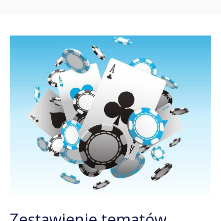
Zestawienie tematów