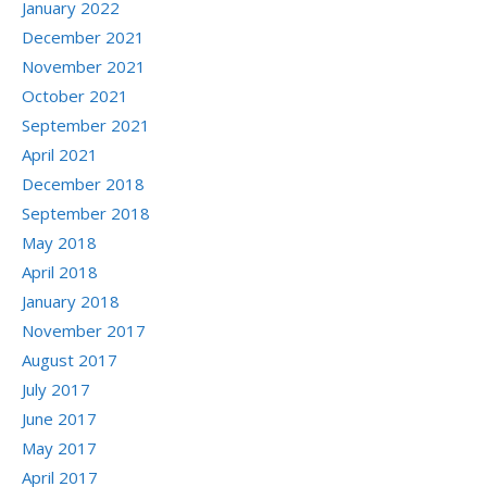
January 2022
December 2021
November 2021
October 2021
September 2021
April 2021
December 2018
September 2018
May 2018
April 2018
January 2018
November 2017
August 2017
July 2017
June 2017
May 2017
April 2017