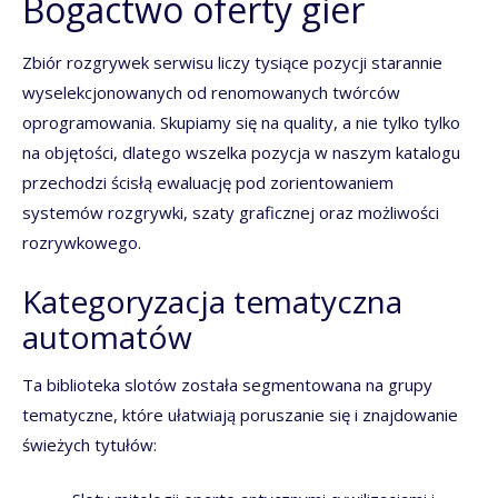
Bogactwo oferty gier
Zbiór rozgrywek serwisu liczy tysiące pozycji starannie
wyselekcjonowanych od renomowanych twórców
oprogramowania. Skupiamy się na quality, a nie tylko tylko
na objętości, dlatego wszelka pozycja w naszym katalogu
przechodzi ścisłą ewaluację pod zorientowaniem
systemów rozgrywki, szaty graficznej oraz możliwości
rozrywkowego.
Kategoryzacja tematyczna
automatów
Ta biblioteka slotów została segmentowana na grupy
tematyczne, które ułatwiają poruszanie się i znajdowanie
świeżych tytułów: