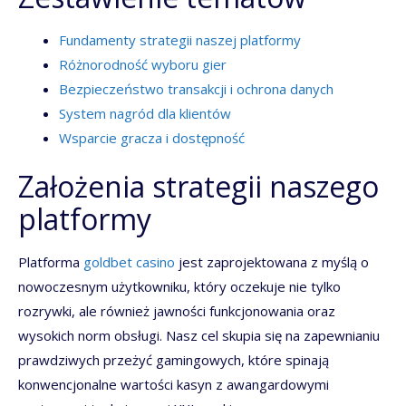
Fundamenty strategii naszej platformy
Różnorodność wyboru gier
Bezpieczeństwo transakcji i ochrona danych
System nagród dla klientów
Wsparcie gracza i dostępność
Założenia strategii naszego
platformy
Platforma
goldbet casino
jest zaprojektowana z myślą o
nowoczesnym użytkowniku, który oczekuje nie tylko
rozrywki, ale również jawności funkcjonowania oraz
wysokich norm obsługi. Nasz cel skupia się na zapewnianiu
prawdziwych przeżyć gamingowych, które spinają
konwencjonalne wartości kasyn z awangardowymi