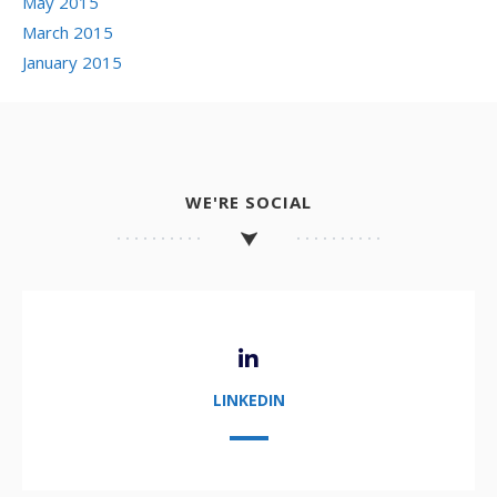
May 2015
March 2015
January 2015
WE'RE SOCIAL
LINKEDIN