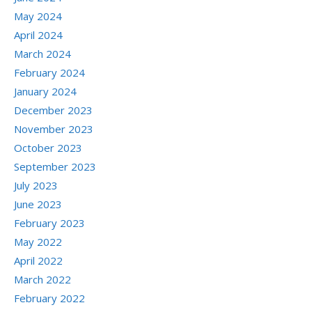
May 2024
April 2024
March 2024
February 2024
January 2024
December 2023
November 2023
October 2023
September 2023
July 2023
June 2023
February 2023
May 2022
April 2022
March 2022
February 2022